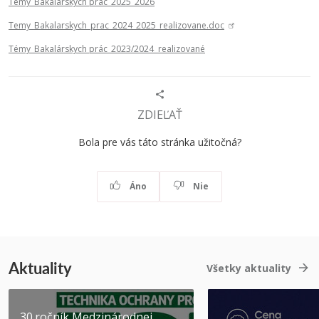
Témy_Bakalárskych prác_2025_2026
Temy_Bakalarskych_prac_2024_2025_realizovane.doc
Témy_
Bakalárskych prác_2023/2024 realizované
ZDIEĽAŤ
Bola pre vás táto stránka užitočná?
Áno
Nie
Aktuality
Všetky aktuality
30.ročník Medzinárodnej