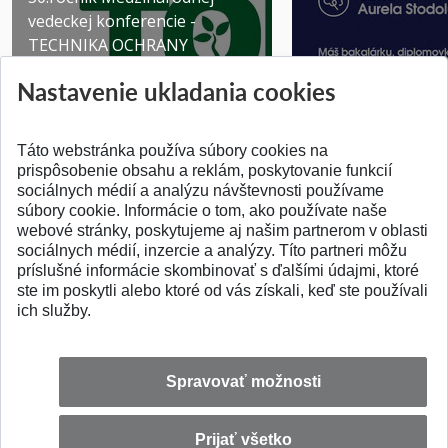
vedeckej konferencie -
TECHNIKA OCHRANY
PROSTR...
Získajte Cenu Aure
Nastavenie ukladania cookies
Pridané 03.08.2026
Pridané 07.07.2026
Táto webstránka používa súbory cookies na
prispôsobenie obsahu a reklám, poskytovanie funkcií
sociálnych médií a analýzu návštevnosti používame
súbory cookie. Informácie o tom, ako používate naše
webové stránky, poskytujeme aj našim partnerom v oblasti
SPÄŤ NA VRCH
sociálnych médií, inzercie a analýzy. Títo partneri môžu
príslušné informácie skombinovať s ďalšími údajmi, ktoré
ste im poskytli alebo ktoré od vás získali, keď ste používali
ich služby.
Spravovať možnosti
Prijať všetko