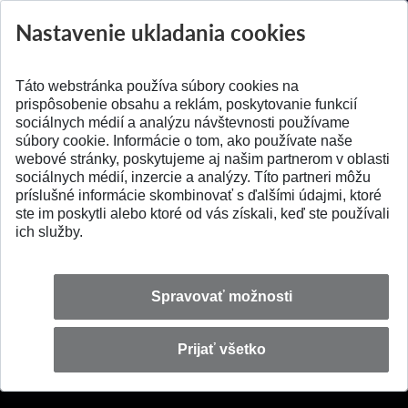
PROSTR...
Získajte Cenu Aure
Nastavenie ukladania cookies
Pridané 03.08.2026
Pridané 07.07.2026
Táto webstránka používa súbory cookies na
prispôsobenie obsahu a reklám, poskytovanie funkcií
sociálnych médií a analýzu návštevnosti používame
súbory cookie. Informácie o tom, ako používate naše
webové stránky, poskytujeme aj našim partnerom v oblasti
SPÄŤ NA VRCH
sociálnych médií, inzercie a analýzy. Títo partneri môžu
príslušné informácie skombinovať s ďalšími údajmi, ktoré
ste im poskytli alebo ktoré od vás získali, keď ste používali
ich služby.
Spravovať možnosti
Prijať všetko
© 2026 Slovenská technická univerzita