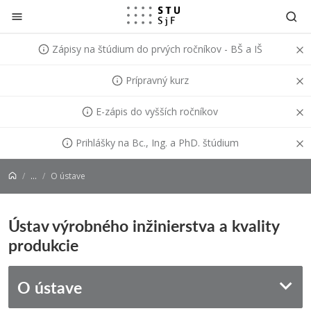
Prejsť na obsah
Zápisy na štúdium do prvých ročníkov - BŠ a IŠ
Prípravný kurz
E-zápis do vyšších ročníkov
Prihlášky na Bc., Ing. a PhD. štúdium
...
O ústave
Ústav výrobného inžinierstva a kvality
produkcie
O ústave