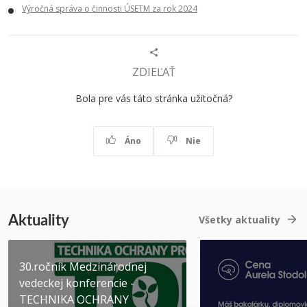
Výročná správa o činnosti ÚSETM za rok 2024
ZDIEĽAŤ
Bola pre vás táto stránka užitočná?
Áno
Nie
Aktuality
Všetky aktuality
30.ročník Medzinárodnej
vedeckej konferencie -
TECHNIKA OCHRANY