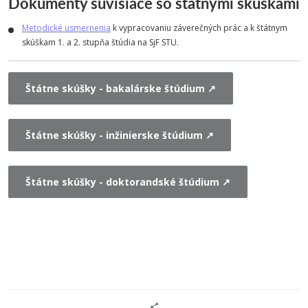
Dokumenty súvisiace so štátnymi skúškami
Metodické usmernenia
k vypracovaniu záverečných prác a k štátnym
skúškam 1. a 2. stupňa štúdia na SjF STU.
Štátne skúšky - bakalárske štúdium ↗
Štátne skúšky - inžinierske štúdium ↗
Štátne skúšky - doktorandské štúdium ↗