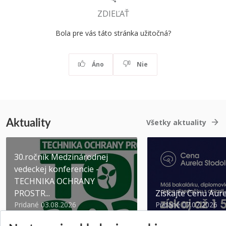
ZDIEĽAŤ
Bola pre vás táto stránka užitočná?
Áno
Nie
Aktuality
Všetky aktuality
30.ročník Medzinárodnej
vedeckej konferencie -
TECHNIKA OCHRANY
PROSTR...
Získajte Cenu Aure
Pridané 03.08.2026
Pridané 07.07.2026