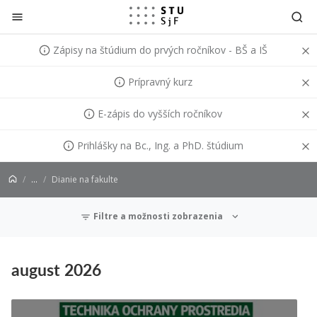
Prejsť na obsah
Zápisy na štúdium do prvých ročníkov - BŠ a IŠ
Prípravný kurz
E-zápis do vyšších ročníkov
Prihlášky na Bc., Ing. a PhD. štúdium
...
Dianie na fakulte
Filtre a možnosti zobrazenia
aktuality
august 2026