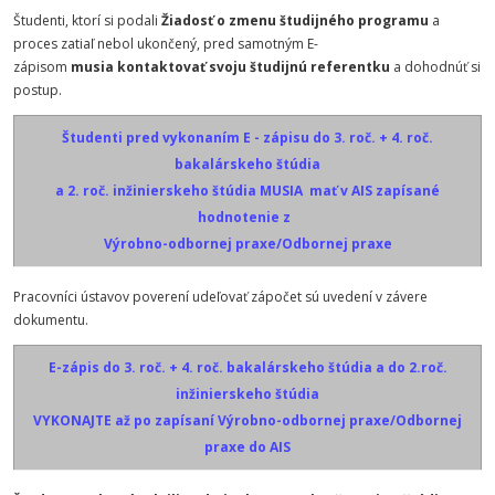
Študenti, ktorí si podali
Žiadosť o zmenu študijného programu
a
proces zatiaľ nebol ukončený, pred samotným E-
zápisom
musia
kontaktovať svoju študijnú referentku
a dohodnúť si
postup.
Študenti pred vykonaním E - zápisu do 3. roč. + 4. roč.
bakalárskeho štúdia
a
2. roč. inžinierskeho štúdia MUSIA mať v AIS zapísané
hodnotenie z
Výrobno-odbornej praxe/
Odbornej praxe
Pracovníci ústavov poverení udeľovať zápočet sú uvedení v závere
dokumentu.
E-zápis do 3. roč. + 4. roč. bakalárskeho štúdia a do 2.roč.
inžinierskeho štúdia
VYKONAJTE až po zapísaní
Výrobno-odbornej praxe/Odbornej
praxe do AIS