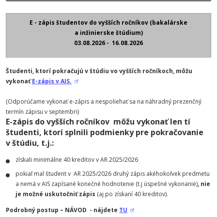
E - zápis študentov do vyšších ročníkov (bakalárske
a inžinierske štúdium)
03
.08.2026 - 16.08.2026
Študenti, ktorí pokračujú v štúdiu vo vyšších ročníkoch, môžu
vykonať
E-zápis v AIS.
(Odporúčame vykonať e-zápis a nespoliehať sa na náhradný prezenčný
termín zápisu v septembri)
E-zápis do vyšších ročníkov môžu vykonať len tí
študenti, ktorí splnili podmienky pre pokračovanie
v štúdiu, t.j.:
získali minimálne 40 kreditov v AR 2025/2026
pokiaľ mal študent v AR 2025/2026 druhý zápis akéhokoľvek predmetu
a nemá v AIS zapísané konečné hodnotenie (t.j úspešné vykonanie)
, nie
je možné uskutočniť zápis
(aj po získaní 40 kreditov).
Podrobný postup – NÁVOD - nájdete
TU