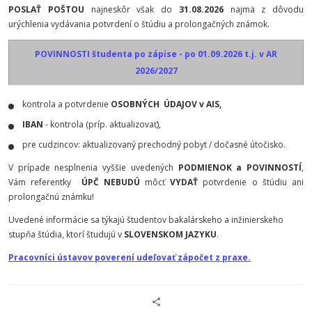
POSLAŤ POŠTOU
najneskôr však do
31.08.2026
najmä z dôvodu
urýchlenia vydávania potvrdení o štúdiu a prolongačných známok.
POVINNOSTI študenta po zápise - po 01.09.2026 t.j. v AR
2026/2027
kontrola a potvrdenie
OSOBNÝCH ÚDAJOV v AIS,
IBAN
- kontrola (príp. aktualizovať),
pre cudzincov: aktualizovaný prechodný pobyt / dočasné útočisko.
V prípade nesplnenia vyššie uvedených
PODMIENOK a POVINNOSTÍ
,
Vám referentky
ÚPČ NEBUDÚ
môcť
VYDAŤ
potvrdenie o štúdiu ani
prolongačnú známku!
Uvedené informácie sa týkajú študentov bakalárskeho a inžinierskeho
stupňa štúdia, ktorí študujú v
SLOVENSKOM JAZYKU
.
Pracovníci ústavov poverení udeľovať zápočet z praxe.