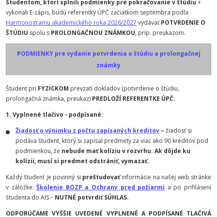
Študentom, ktorí splnili podmienky pre pokračovanie v štúdiu
+
vykonali E-zápis, budú referentky ÚPČ začiatkom septembra podľa
Harmonogramu akademického roka 2026/2027
vydávať
POTVRDENIE O
ŠTÚDIU
spolu s
PROLONGAČNOU ZNÁMKOU
, príp. preukazom.
PODMIENKY pre vydanie potvrdenia o štúdiu a prolongačnej
známky
Študent pri
FYZICKOM
prevzatí dokladov (potvrdenie o štúdiu,
prolongačná známka, preukaz)
PREDLOŽÍ REFERENTKE ÚPČ:
1. Vyplnené tlačivo - podpísané:
Žiadosť o výnimku z počtu zapísaných kreditov
–
žiadosť si
podáva študent, ktorý si zapísal predmety za viac ako 90 kreditov pod
podmienkou, že
nebude mať kolíziu v rozvrhu. Ak dôjde ku
kolízii, musí si predmet odstrániť, vymazať.
Každý študent je povinný si
preštudovať
informácie na našej web stránke
v záložke:
Školenie BOZP a Ochrany pred požiarmi
a po prihlásení
študenta do AIS –
NUTNÉ potvrdiť SÚHLAS.
ODPORÚČAME VYŠŠIE UVEDENÉ VYPLNENÉ A PODPÍSANÉ TLAČIVÁ