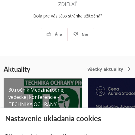
ZDIEĽAŤ
Bola pre vás táto stránka užitočná?
Áno
Nie
Aktuality
Všetky aktuality
30.ročník Medzinárodnej
vedeckej konferencie -
TECHNIKA OCHRANY
PROSTR...
Získajte Cenu Aure
Nastavenie ukladania cookies
Pridané 03.08.2026
Pridané 07.07.2026