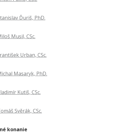
Stanislav Ďuriš, PhD.
Miloš Musil, CSc.
František Urban, CSc.
 Michal Masaryk, PhD.
Vladimír Kutiš, CSc.
 Tomáš Svěrák, CSc.
čné konanie