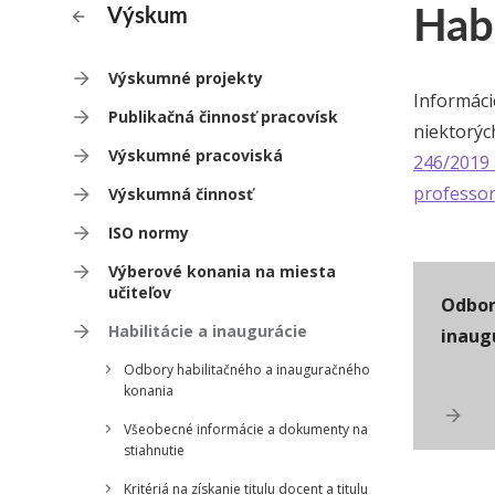
Habi
Výskum
Výskumné projekty
Informác
Publikačná činnosť pracovísk
niektorýc
Výskumné pracoviská
246/2019
professo
Výskumná činnosť
ISO normy
Výberové konania na miesta
učiteľov
Odbor
Habilitácie a inaugurácie
inaug
Odbory habilitačného a inauguračného
konania
Všeobecné informácie a dokumenty na
stiahnutie
Kritériá na získanie titulu docent a titulu