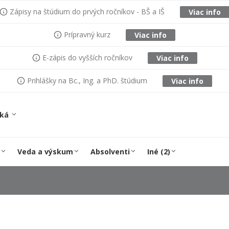
Zápisy na štúdium do prvých ročníkov - BŠ a IŠ
Viac info
Prípravný kurz
Viac info
E-zápis do vyšších ročníkov
Viac info
Prihlášky na Bc., Ing. a PhD. štúdium
Viac info
ská
Veda a výskum
Absolventi
Iné (2)