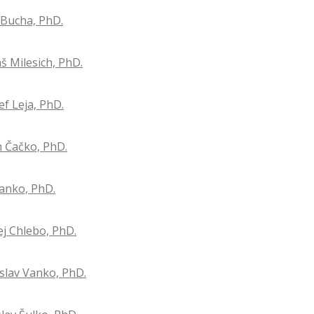
f Bucha, PhD.
š Milesich, PhD.
ef Leja, PhD.
m Čačko, PhD.
Danko, PhD.
ej Chlebo, PhD.
islav Vanko, PhD.