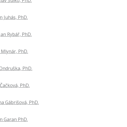
slav Šulko, PhD.
in Juhás, PhD.
 Jan Rybář, PhD.
r Mlynár, PhD.
j Ondruška, PhD.
a Čačková, PhD.
na Gábrišová, PhD.
in Garan PhD.