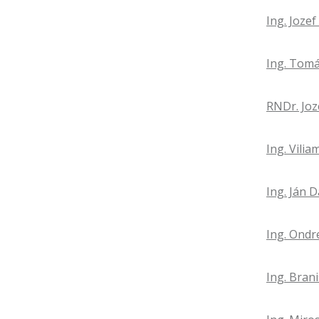
Ing. Joze
Ing. Tomá
RNDr. Joz
Ing. Vilia
Ing. Ján 
Ing. Ondr
Ing. Bran