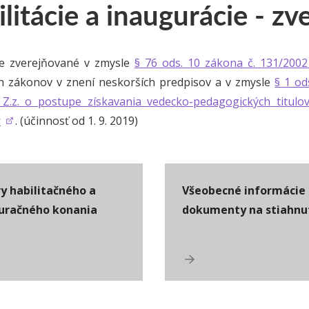
litácie a inaugurácie - z
ie zverejňované v zmysle
§ 76 ods. 10 zákona č. 131/2002
h zákonov v znení neskorších predpisov a v zmysle
§ 1 od
 Z.z. o postupe získavania vedecko-pedagogických titulo
r
. (účinnosť od 1. 9. 2019)
y habilitačného a
Všeobecné informácie 
uračného konania
dokumenty na stiahnu