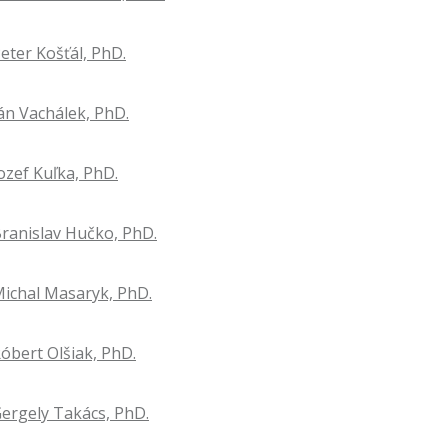
Peter Košťál, PhD.
Ján Vachálek, PhD.
Jozef Kuľka, PhD.
 Branislav Hučko, PhD.
 Michal Masaryk, PhD.
Róbert Olšiak, PhD.
 Gergely Takács, PhD.