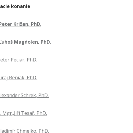
acie konanie
 Peter Križan, PhD.
 Ľuboš Magdolen, PhD.
Peter Peciar, PhD.
Juraj Beniak, PhD.
 Alexander Schrek, PhD.
 Mgr.,Jiří Tesař, PhD.
 Vladimír Chmelko, PhD.