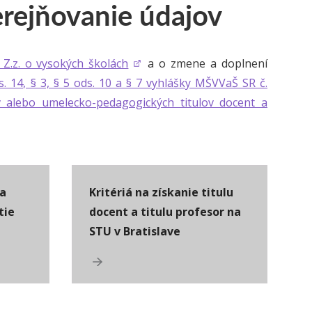
verejňovanie údajov
 Z.z. o vysokých školách
a o zmene a doplnení
s. 14, § 3, § 5 ods. 10 a § 7 vyhlášky MŠVVaŠ SR č.
v alebo umelecko-pedagogických titulov docent a
a
Kritériá na získanie titulu
tie
docent a titulu profesor na
STU v Bratislave