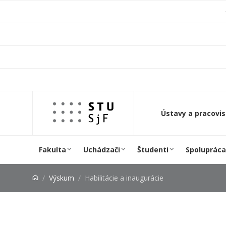
Prejsť na obsah
Ústavy a pracovi
Fakulta
Uchádzači
Študenti
Spolupráca
Výskum
Habilitácie a inaugurácie