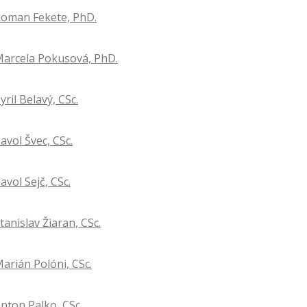
 Roman Fekete, PhD.
 Marcela Pokusová, PhD.
yril Belavý, CSc.
Pavol Švec, CSc.
Pavol Sejč, CSc.
Stanislav Žiaran, CSc.
Marián Polóni, CSc.
Anton Palko, CSc.