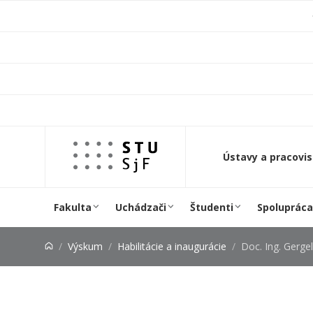
Prejsť na obsah
Ústavy a pracovi
Fakulta
Uchádzači
Študenti
Spolupráca
Výskum
Habilitácie a inaugurácie
Doc. Ing. Gerge