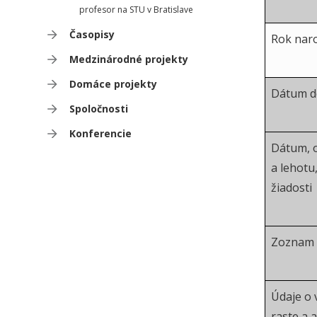
profesor na STU v Bratislave
Časopisy
Rok nar
Medzinárodné projekty
Domáce projekty
Dátum do
Spoločnosti
Konferencie
Dátum, 
a lehotu
žiadosti
Zoznam p
Údaje o
raste a 