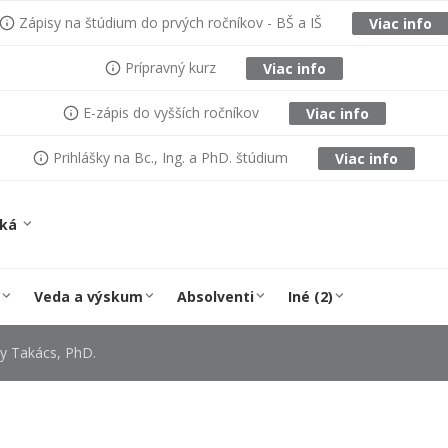
Zápisy na štúdium do prvých ročníkov - BŠ a IŠ
Viac info
Prípravný kurz
Viac info
E-zápis do vyšších ročníkov
Viac info
Prihlášky na Bc., Ing. a PhD. štúdium
Viac info
ská
Veda a výskum
Absolventi
Iné (2)
ly Takács, PhD.