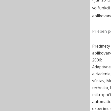
• jún 2015
vo funkci
aplikovane
Priebeh p
Predmety 
aplikovane
2006:
Adaptívne
a riadenie
sústav, M
technika,
mikropočí
automatic
experimen