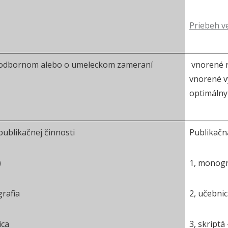
Priebeh v
 odbornom alebo o umeleckom zameraní
vnorené r
vnorené v
optimálny
publikačnej činnosti
Publikačn
)
1, monogr
rafia
2, učebnic
ica
3, skriptá 