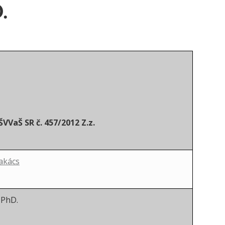
.
ŠVVaŠ SR č. 457/2012 Z.z.
akács
 PhD.