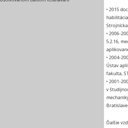
• 2015 doc
habilitác
Strojnícka
• 2006-20
5.2.16, m
aplikovane
• 2004-200
Ústav apl
fakulta, S
• 2001-200
v študijn
mechaniky
Bratislave
Ďalšie vzd