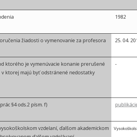
odenia
1982
ručenia žiadosti o vymenovanie za profesora
25. 04. 20
od ktorého je vymenúvacie konanie prerušené
-
, v ktorej majú byť odstránené nedostatky
rác §4 ods.2 písm. f)
publikáci
 vysokoškolskom vzdelaní, ďalšom akademickom
Vysokoškols
absolvovanom ďalšom vzdelávaní