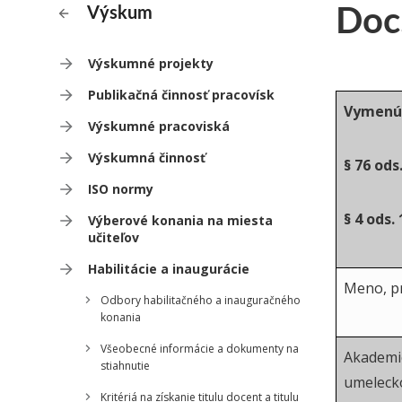
Doc.
Výskum
Výskumné projekty
Publikačná činnosť pracovísk
Vymenúv
Výskumné pracoviská
Výskumná činnosť
§ 76 ods
ISO normy
§ 4 ods.
Výberové konania na miesta
učiteľov
Habilitácie a inaugurácie
Meno, pr
Odbory habilitačného a inauguračného
konania
Všeobecné informácie a dokumenty na
Akademic
stiahnutie
umelecko
Kritériá na získanie titulu docent a titulu