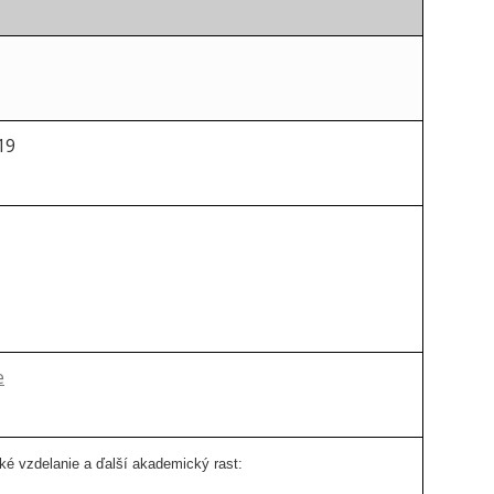
19
e
ké vzdelanie a
ďalší akademický rast: