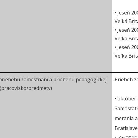
• Jeseň 20
Veľká Bri
• Jeseň 20
Veľká Bri
• Jeseň 20
Veľká Bri
priebehu zamestnaní a priebehu pedagogickej
Priebeh z
 (pracovisko/predmety)
• október
Samostatn
merania a 
Bratislave