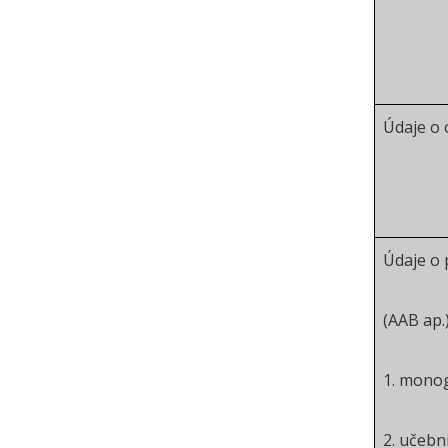
Údaje o
Údaje o 
(AAB ap.
1. monog
2. učebn