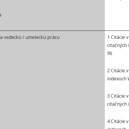
á
a vedeckú / umeleckú prácu
1 Citácie 
citačnýc
96
2 Citácie 
indexoch
3 Citácie 
cit
4 Citácie 