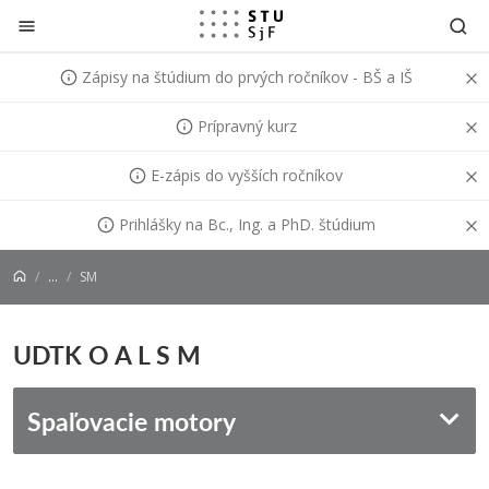
Prejsť na obsah
Zápisy na štúdium do prvých ročníkov - BŠ a IŠ
Prípravný kurz
E-zápis do vyšších ročníkov
Prihlášky na Bc., Ing. a PhD. štúdium
...
SM
UDTK O A L S M
Spaľovacie motory