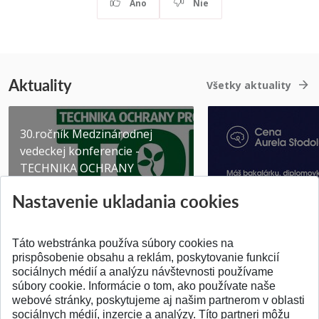
Áno
Nie
Aktuality
Všetky aktuality
30.ročník Medzinárodnej
vedeckej konferencie -
TECHNIKA OCHRANY
PROSTR...
Získajte Cenu Aure
Nastavenie ukladania cookies
Pridané 03.08.2026
Pridané 07.07.2026
Táto webstránka používa súbory cookies na
prispôsobenie obsahu a reklám, poskytovanie funkcií
sociálnych médií a analýzu návštevnosti používame
súbory cookie. Informácie o tom, ako používate naše
webové stránky, poskytujeme aj našim partnerom v oblasti
SPÄŤ NA VRCH
sociálnych médií, inzercie a analýzy. Títo partneri môžu