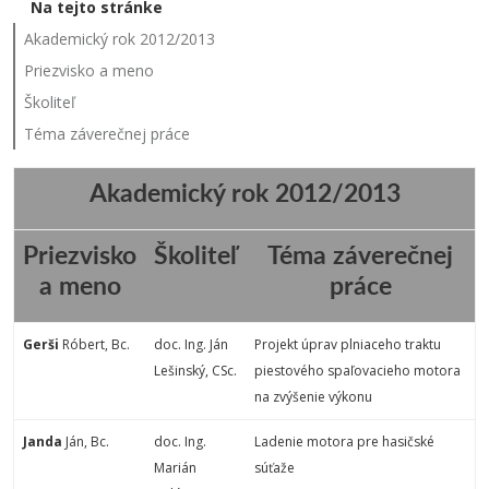
Na tejto stránke
Akademický rok 2012/2013
Priezvisko a meno
Školiteľ
Téma záverečnej práce
Akademický rok 2012/2013
Priezvisko
Školiteľ
Téma záverečnej
a meno
práce
Gerši
Róbert
, Bc.
doc. Ing. Ján
Projekt úprav plniaceho traktu
Lešinský, CSc.
piestového spaľovacieho motora
na zvýšenie výkonu
Janda
Ján
, Bc.
doc. Ing.
Ladenie motora pre hasičské
Marián
súťaže