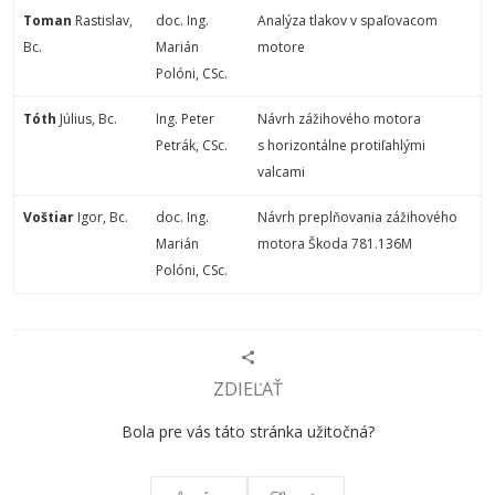
Toman
Rastislav
,
doc. Ing.
Analýza tlakov v spaľovacom
Bc.
Marián
motore
Polóni, CSc.
Tóth
Július, Bc.
Ing. Peter
Návrh zážihového motora
Petrák, CSc.
s horizontálne protiľahlými
valcami
Voštiar
Igor, Bc.
doc. Ing.
Návrh preplňovania zážihového
Marián
motora Škoda 781.136M
Polóni, CSc.
ZDIEĽAŤ
Bola pre vás táto stránka užitočná?