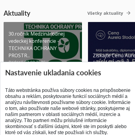
Aktuality
Všetky aktuality
30.ročník Medzinárodnej
vedeckej konferencie -
TECHNIKA OCHRANY
PROSTR...
Získajte Cenu Aure
Pridané 03.08.2026
Pridané 07.07.2026
Nastavenie ukladania cookies
Táto webstránka používa súbory cookies na prispôsobenie
obsahu a reklám, poskytovanie funkcií sociálnych médií a
analýzu návštevnosti používame súbory cookie. Informácie
SPÄŤ NA VRCH
o tom, ako používate naše webové stránky, poskytujeme aj
našim partnerom v oblasti sociálnych médií, inzercie a
analýzy. Títo partneri môžu príslušné informácie
skombinovať s ďalšími údajmi, ktoré ste im poskytli alebo
ktoré od vás získali, keď ste používali ich služby.