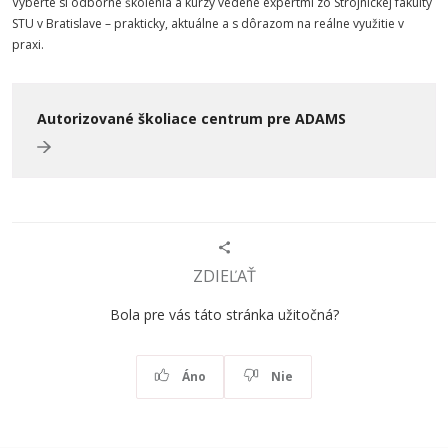
Vyberte si odborné školenia a kurzy vedené expertmi zo Strojníckej fakulty
STU v Bratislave – prakticky, aktuálne a s dôrazom na reálne využitie v
praxi.
Autorizované školiace centrum pre ADAMS
ZDIEĽAŤ
Bola pre vás táto stránka užitočná?
Áno
Nie