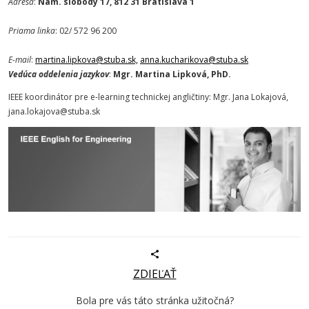
Adresa
:
Nám. slobody 17, 812 31 Bratislava 1
Priama linka
: 02/ 572 96 200
E-mail
:
martina.lipkova@stuba.sk,
anna.kucharikova@stuba.sk
Vedúca oddelenia jazykov
:
Mgr. Martina Lipková, PhD.
IEEE koordinátor pre e-learning technickej angličtiny: Mgr. Jana Lokajová,
jana.lokajova@stuba.sk
ZDIEĽAŤ
Bola pre vás táto stránka užitočná?