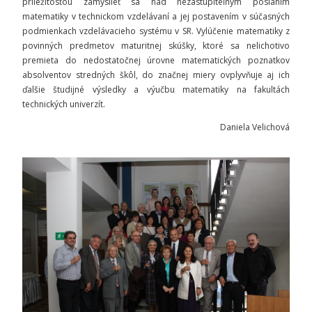
príležitosťou zamyslieť sa nad nezastupiteľným poslaním
matematiky v technickom vzdelávaní a jej postavením v súčasných
podmienkach vzdelávacieho systému v SR. Vylúčenie matematiky z
povinných predmetov maturitnej skúšky, ktoré sa nelichotivo
premieta do nedostatočnej úrovne matematických poznatkov
absolventov stredných škôl, do značnej miery ovplyvňuje aj ich
ďalšie študijné výsledky a výučbu matematiky na fakultách
technických univerzít.
Daniela Velichová