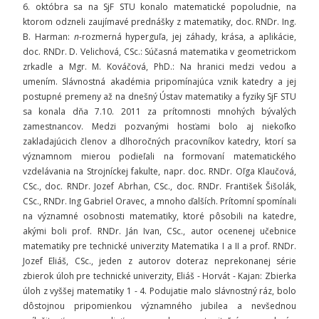
6. októbra sa na SjF STU konalo matematické popoludnie, na
ktorom odzneli zaujímavé prednášky z matematiky, doc. RNDr. Ing.
B. Harman:
n
-rozmerná hyperguľa, jej záhady, krása, a aplikácie,
doc. RNDr. D. Velichová, CSc.: Súčasná matematika v geometrickom
zrkadle a Mgr. M. Kováčová, PhD.: Na hranici medzi vedou a
umením. Slávnostná akadémia pripomínajúca vznik katedry a jej
postupné premeny až na dnešný Ústav matematiky a fyziky SjF STU
sa konala dňa 7.10. 2011 za prítomnosti mnohých bývalých
zamestnancov. Medzi pozvanými hosťami bolo aj niekoľko
zakladajúcich členov a dlhoročných pracovníkov katedry, ktorí sa
významnom mierou podieľali na formovaní matematického
vzdelávania na Strojníckej fakulte, napr. doc. RNDr. Oľga Klaučová,
CSc., doc. RNDr. Jozef Abrhan, CSc., doc. RNDr. František Šišolák,
CSc., RNDr. Ing Gabriel Oravec, a mnoho ďalších. Prítomní spomínali
na významné osobnosti matematiky, ktoré pôsobili na katedre,
akými boli prof. RNDr. Ján Ivan, CSc., autor ocenenej učebnice
matematiky pre technické univerzity Matematika I a II a prof. RNDr.
Jozef Eliáš, CSc., jeden z autorov doteraz neprekonanej série
zbierok úloh pre technické univerzity, Eliáš - Horvát - Kajan: Zbierka
úloh z vyššej matematiky 1 - 4. Podujatie malo slávnostný ráz, bolo
dôstojnou pripomienkou významného jubilea a nevšednou