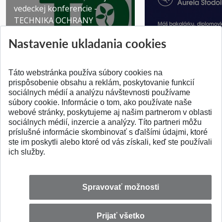
vedeckej konferencie -
TECHNIKA OCHRANY
PROSTR...
Získajte Cenu Aure
Nastavenie ukladania cookies
Pridané 03.08.2026
Pridané 07.07.2026
Táto webstránka používa súbory cookies na
prispôsobenie obsahu a reklám, poskytovanie funkcií
sociálnych médií a analýzu návštevnosti používame
súbory cookie. Informácie o tom, ako používate naše
webové stránky, poskytujeme aj našim partnerom v oblasti
SPÄŤ NA VRCH
sociálnych médií, inzercie a analýzy. Títo partneri môžu
príslušné informácie skombinovať s ďalšími údajmi, ktoré
ste im poskytli alebo ktoré od vás získali, keď ste používali
ich služby.
Spravovať možnosti
Prijať všetko