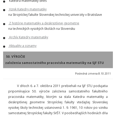
Katedra matematiky dnes
Vznik Katedry matematiky
na Strojníckej fakulte Slovenskej technickej univerzity v Bratislave
Z histórie matematiky a deskriptívnej geometrie
na technických vysokých školách na Slovensku
Archív Katedry matematiky
Aktuality a oznamy
50. VÝROČIE
založenia samostatného pracoviska matematiky na SjF STU
Posledná zmena:8.10.2011
V dňoch 6. a 7. októbra 2011 prebiehali na SjF STU podujatia
pripomínajúce 50. výročie založenia samostatného fakultného
pracoviska matematiky, ktorým sa stala Katedra matematiky a
deskriptívnej geometrie Strojníckej fakulty vtedajšej Slovenskej
vysokej školy technickej ustanovená 1. 9. 1961, 10 rokov po vzniku
samostatnej Strojníckej fakulty SVŠT. V poobedňajších hodinách dňa