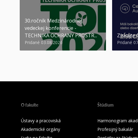
30.ročník Medzinárodnej
vedeckej konferencie -
TECHNIKA OCHRANY PROSTR...
Získajte
Pridané 03.08.2026
Pridané 0
O fakulte
Štúdium
Ústavy a pracoviská
Harmonogram akad.
Akademické orgány
Profesijný bakalár
Ľudia na fakulte
Poplatky za štúdium