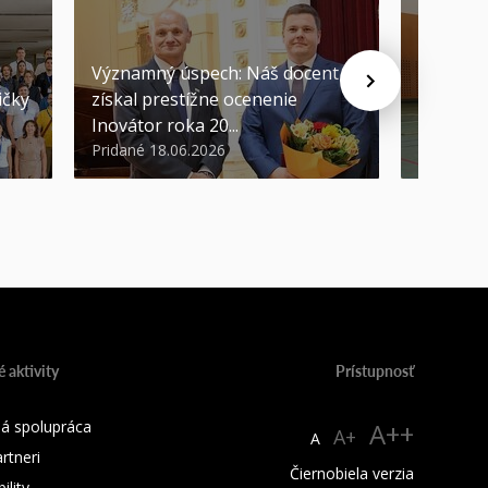
Významný úspech: Náš docent
Náš form
ičky
získal prestížne ocenenie
európsk
Inovátor roka 20...
sa predst
Pridané 18.06.2026
Pridané 1
 aktivity
Prístupnosť
á spolupráca
A++
A+
A
rtneri
Čiernobiela verzia
lity