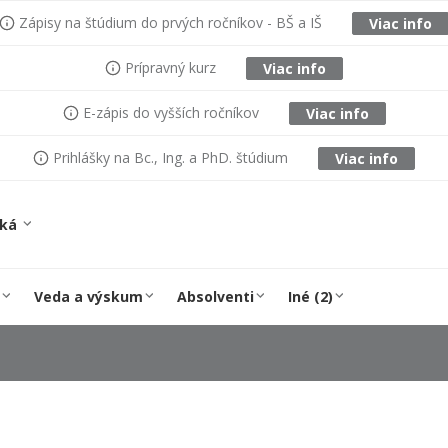
Zápisy na štúdium do prvých ročníkov - BŠ a IŠ
Viac info
Prípravný kurz
Viac info
E-zápis do vyšších ročníkov
Viac info
Prihlášky na Bc., Ing. a PhD. štúdium
Viac info
ská
Veda a výskum
Absolventi
Iné (2)