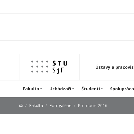
Prejsť na obsah
Ústavy a pracovi
Fakulta
Uchádzači
Študenti
Spolupráca
Fakulta
Fotogalérie
Promócie 2016