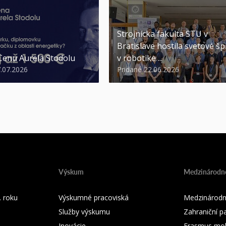
Strojnícka fakulta STU v
Bratislave hostila svetové šp
 Cenu Aurela Stodolu
v robotike ...
7.07.2026
Pridané 22.06.2026
Výskum
Medzinárodné
 roku
Výskumné pracoviská
Medzinárodn
Služby výskumu
Zahraniční pa
Inovácie
Erasmus mobi