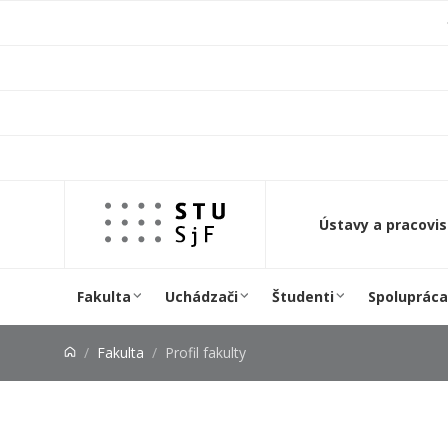
Prejsť na obsah
Ústavy a pracovi
Fakulta
Uchádzači
Študenti
Spolupráca
Fakulta
Profil fakulty