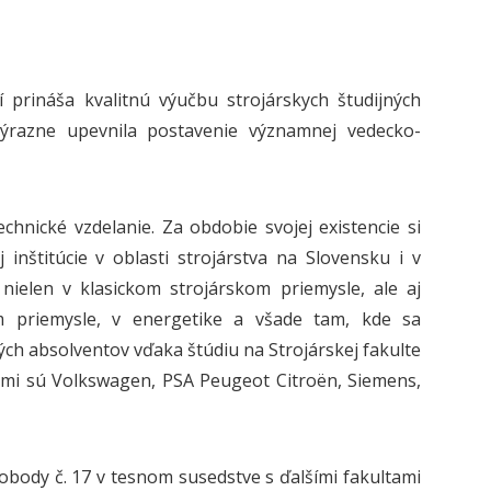
 prináša kvalitnú výučbu strojárskych študijných
výrazne upevnila postavenie významnej vedecko-
chnické vzdelanie. Za obdobie svojej existencie si
nštitúcie v oblasti strojárstva na Slovensku i v
ú nielen v klasickom strojárskom priemysle, ale aj
m priemysle, v energetike a všade tam, kde sa
ch absolventov vďaka štúdiu na Strojárskej fakulte
kými sú Volkswagen, PSA Peugeot Citroën, Siemens,
obody č. 17 v tesnom susedstve s ďalšími fakultami