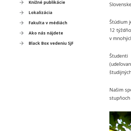
Knižné publikácie
Slovenskej
Lokalizácia
Štúdium j
Fakulta v médiách
12 týždň
Ako nás nájdete
v mnohýc
Black Box vedeniu SjF
Študenti
(udeľovan
študijnýc
Našim spo
stupňoch 