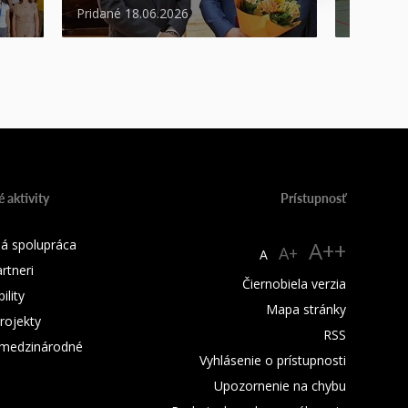
Pridané 18.06.2026
Pridané 1
 aktivity
Prístupnosť
á spolupráca
A++
A+
A
rtneri
Čiernobiela verzia
lity
Mapa stránky
rojekty
RSS
 medzinárodné
Vyhlásenie o prístupnosti
Upozornenie na chybu