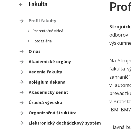
Prof
Fakulta
Profil fakulty
Strojníc
Prezentačné videá
odborov 
Fotogaléria
výskumnej
O nás
Na Strojn
Akademické orgány
fakulta v
Vedenie fakulty
zahraničí
Kolégium dekana
v automo
Akademický senát
prevádzku
v Bratisl
Úradná výveska
IBM, BMW,
Organizačná štruktúra
Elektronický dochádzkový systém
Hlavná bu