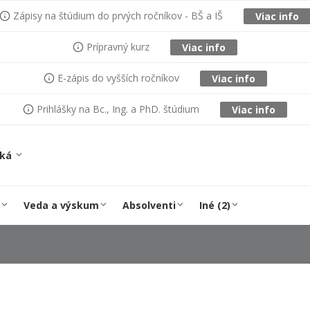
Zápisy na štúdium do prvých ročníkov - BŠ a IŠ
Viac info
Prípravný kurz
Viac info
E-zápis do vyšších ročníkov
Viac info
Prihlášky na Bc., Ing. a PhD. štúdium
Viac info
ská
Veda a výskum
Absolventi
Iné (2)