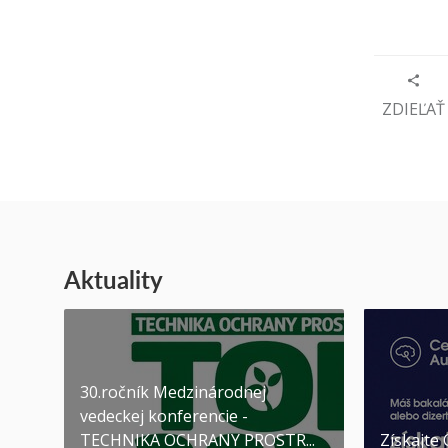
ZDIEĽAŤ
Aktuality
30.ročník Medzinárodnej
vedeckej konferencie -
TECHNIKA OCHRANY PROSTR...
Získajte