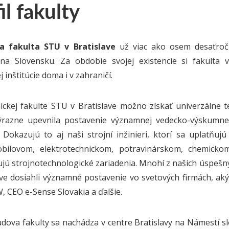
il fakulty
ka fakulta STU v Bratislave
už viac ako osem desaťročí
na Slovensku. Za obdobie svojej existencie si fakulta 
 inštitúcie doma i v zahraničí.
íckej fakulte STU v Bratislave možno získať univerzálne te
ýrazne upevnila postavenie významnej vedecko-výskumnej i
. Dokazujú to aj naši strojní inžinieri, ktorí sa uplatňuj
bilovom, elektrotechnickom, potravinárskom, chemicko
jú strojnotechnologické zariadenia. Mnohí z našich úspešný
ave dosiahli významné postavenie vo svetových firmách, a
 CEO e-Sense Slovakia a ďalšie.
dova fakulty sa nachádza v centre Bratislavy na Námestí sl