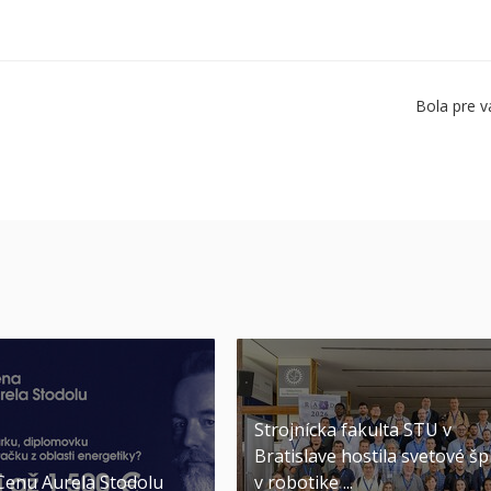
Bola pre v
Strojnícka fakulta STU v
Bratislave hostila svetové šp
 Cenu Aurela Stodolu
v robotike ...