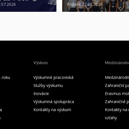
7.07.2026
Pridané 22.06.2026
Výskum
Medzinárodné
 roku
Výskumné pracoviská
Medzinárodn
Služby výskumu
Zahraniční pa
Inovácie
Erasmus mobi
Výskumná spolupráca
Zahraničné p
ka
Kontakty na výskum
Kontakty na
m
vzťahy