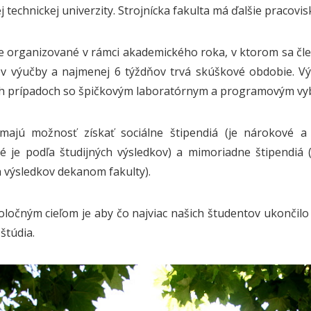
 technickej univerzity. Strojnícka fakulta má ďalšie pracovisk
e organizované v rámci akademického roka, v ktorom sa čle
ov výučby a najmenej 6 týždňov trvá skúškové obdobie. V
h prípadoch so špičkovým laboratórnym a programovým vy
 majú možnosť získať sociálne štipendiá (je nárokové a
é je podľa študijných výsledkov) a mimoriadne štipendi
h výsledkov dekanom fakulty).
ločným cieľom je aby čo najviac našich študentov ukončil
štúdia.