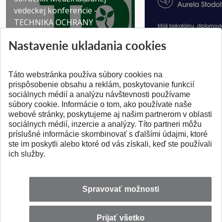
vedeckej konferencie -
TECHNIKA OCHRANY
PROSTR...
Získajte Cenu Aure
Nastavenie ukladania cookies
Pridané 03.08.2026
Pridané 07.07.2026
Táto webstránka používa súbory cookies na
prispôsobenie obsahu a reklám, poskytovanie funkcií
sociálnych médií a analýzu návštevnosti používame
súbory cookie. Informácie o tom, ako používate naše
webové stránky, poskytujeme aj našim partnerom v oblasti
SPÄŤ NA VRCH
sociálnych médií, inzercie a analýzy. Títo partneri môžu
príslušné informácie skombinovať s ďalšími údajmi, ktoré
ste im poskytli alebo ktoré od vás získali, keď ste používali
ich služby.
Spravovať možnosti
Prijať všetko