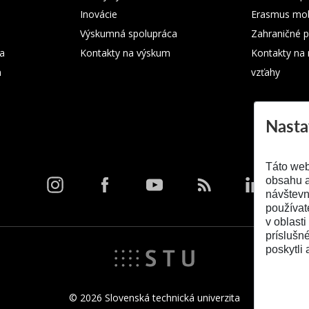
Inovácie
Erasmus mobi
Výskumná spolupráca
Zahraničné p
ka
Kontakty na výskum
Kontakty na
m
vzťahy
Nasta
Táto web
obsahu a
návštevn
používat
v oblasti
príslušn
poskytli 
© 2026 Slovenská technická univerzita