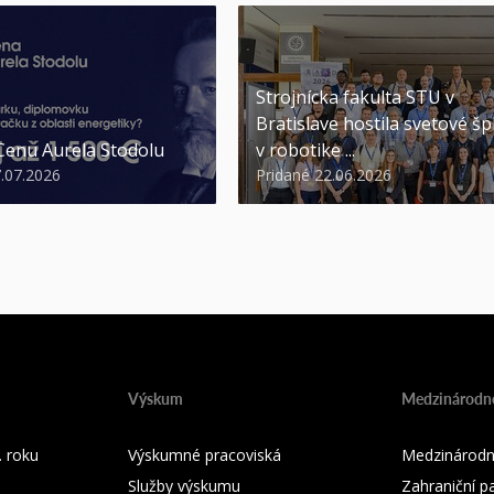
Strojnícka fakulta STU v
Bratislave hostila svetové šp
 Cenu Aurela Stodolu
v robotike ...
7.07.2026
Pridané 22.06.2026
Výskum
Medzinárodné
 roku
Výskumné pracoviská
Medzinárodn
Služby výskumu
Zahraniční pa