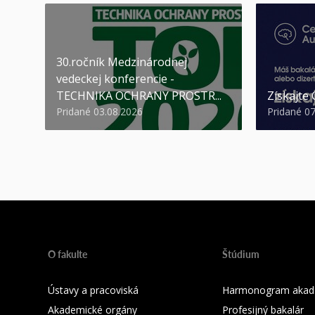
30.ročník Medzinárodnej
vedeckej konferencie -
TECHNIKA OCHRANY PROSTR...
Získajte
Pridané 03.08.2026
Pridané 0
O fakulte
Štúdium
Ústavy a pracoviská
Harmonogram akad.
Akademické orgány
Profesijný bakalár