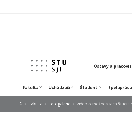
Prejsť na obsah
Ústavy a pracovi
Fakulta
Uchádzači
Študenti
Spolupráca
Fakulta
Fotogalérie
Video o možnostiach štúdia na SjF S