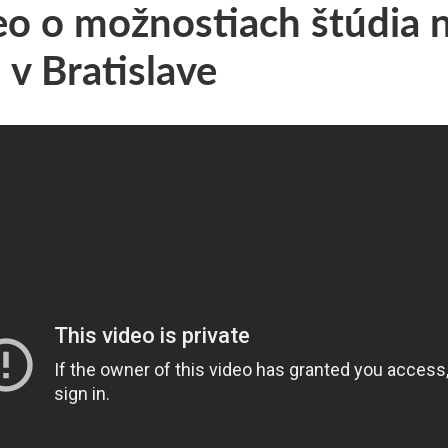
o o možnostiach štúdia na
v Bratislave