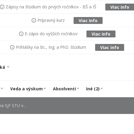
Zápisy na štúdium do prvých ročníkov - BŠ a IŠ
Viac info
Prípravný kurz
Viac info
E-zápis do vyšších ročníkov
Viac info
Prihlášky na Bc., Ing. a PhD. štúdium
Viac info
ská
Veda a výskum
Absolventi
Iné (2)
TU v Bratislave