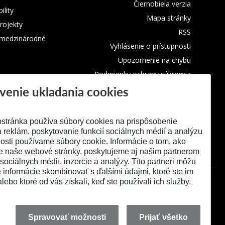
Čiernobiela verzia
lity
Mapa stránky
rojekty
RSS
 medzinárodné
Vyhlásenie o prístupnosti
Upozornenie na chybu
Podmienky ochrany súkromia
venie ukladania cookies
Využívanie súborov cookies
stránka používa súbory cookies na prispôsobenie
 reklám, poskytovanie funkcií sociálnych médií a analýzu
osti používame súbory cookie. Informácie o tom, ako
e naše webové stránky, poskytujeme aj našim partnerom
 sociálnych médií, inzercie a analýzy. Títo partneri môžu
é informácie skombinovať s ďalšími údajmi, ktoré ste im
alebo ktoré od vás získali, keď ste používali ich služby.
Spravovať možnosti
Prijať všetko