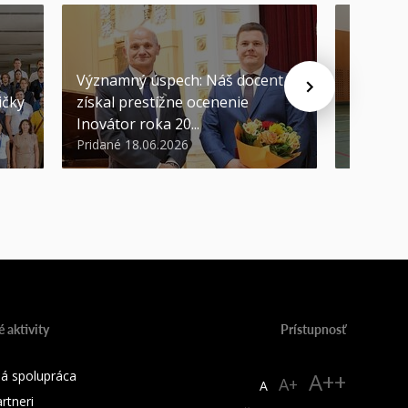
Významný úspech: Náš docent
Náš form
ičky
získal prestížne ocenenie
európsk
Inovátor roka 20...
sa predst
Pridané 18.06.2026
Pridané 1
 aktivity
Prístupnosť
á spolupráca
A++
A+
A
rtneri