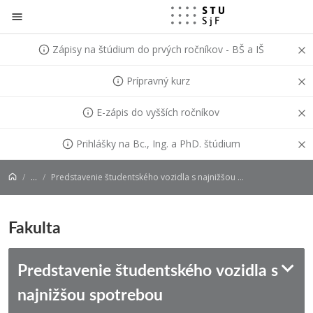
Prejsť na obsah
Zápisy na štúdium do prvých ročníkov - BŠ a IŠ
Prípravný kurz
E-zápis do vyšších ročníkov
Prihlášky na Bc., Ing. a PhD. štúdium
...
Predstavenie študentského vozidla s najnižšou spotrebou
Fakulta
Predstavenie študentského vozidla s
najnižšou spotrebou