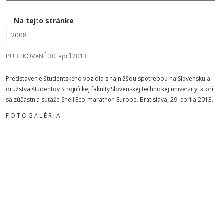
Na tejto stránke
2008
PUBLIKOVANÉ 30. apríl 2013
Predstavenie študentského vozidla s najnižšou spotrebou na Slovensku a
družstva študentov Strojníckej fakulty Slovenskej technickej univerzity, ktorí
sa zúčastnia súťaže Shell Eco-marathon Europe. Bratislava, 29. apríla 2013.
F O T O G A L É R I A