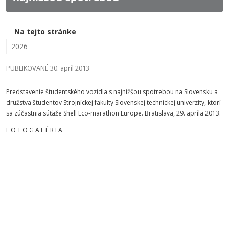
Na tejto stránke
2026
PUBLIKOVANÉ 30. apríl 2013
Predstavenie študentského vozidla s najnižšou spotrebou na Slovensku a
družstva študentov Strojníckej fakulty Slovenskej technickej univerzity, ktorí
sa zúčastnia súťaže Shell Eco-marathon Europe. Bratislava, 29. apríla 2013.
F O T O G A L É R I A