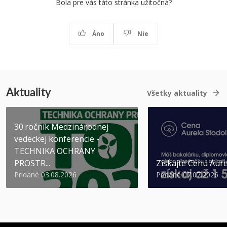
Bola pre vás táto stránka užitočná?
Áno
Nie
Aktuality
Všetky aktuality
30.ročník Medzinárodnej
vedeckej konferencie -
TECHNIKA OCHRANY
PROSTR...
Získajte Cenu Aure
Pridané 03.08.2026
Pridané 07.07.2026