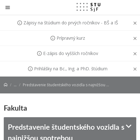
Prejsť na obsah
Zápisy na štúdium do prvých ročníkov - BŠ a IŠ
Prípravný kurz
E-zápis do vyšších ročníkov
Prihlášky na Bc., Ing. a PhD. štúdium
...
Predstavenie študentského vozidla s najnižšou spotrebou
Fakulta
Predstavenie študentského vozidla s
najnižšou spotrebou