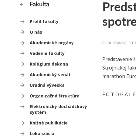
Predst
Fakulta
spotr
Profil fakulty
O nás
Akademické orgány
PUBLIKOVANÉ 30. a
Vedenie fakulty
Predstavenie š
Kolégium dekana
Strojníckej fak
Akademický senát
marathon Europ
Úradná výveska
F O T O G A L É
Organizačná štruktúra
Elektronický dochádzkový
systém
Knižné publikácie
Lokalizácia