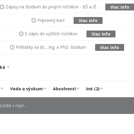
Zápisy na štúdium do prvých ročníkov - BŠ a IŠ
Viac info
Prípravný kurz
Viac info
E-zápis do vyšších ročníkov
Viac info
Prihlášky na Bc., Ing. a PhD. štúdium
Viac info
ská
Veda a výskum
Absolventi
Iné (2)
jnižšou spotrebou