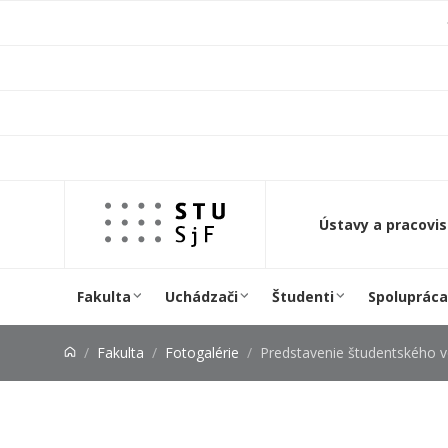
Prejsť na obsah
Ústavy a pracovi
Fakulta
Uchádzači
Študenti
Spolupráca
Fakulta
Fotogalérie
Predstavenie študentského vozidla s na