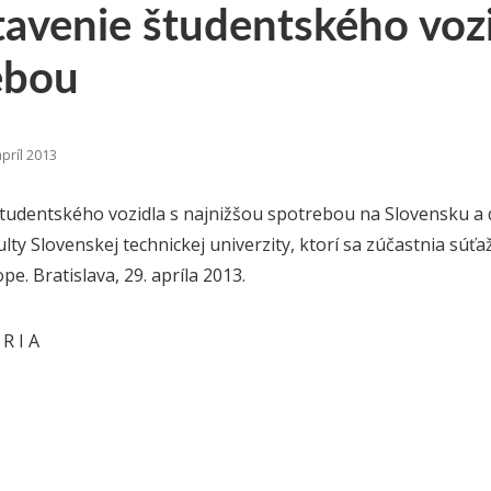
avenie študentského vozi
ebou
príl 2013
tudentského vozidla s najnižšou spotrebou na Slovensku a
ulty Slovenskej technickej univerzity, ktorí sa zúčastnia súťa
e. Bratislava, 29. apríla 2013.
 R I A