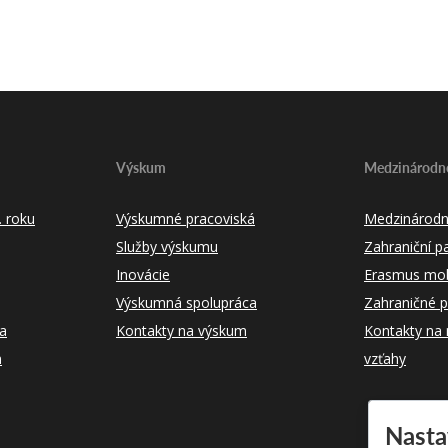
Výskum
Medzinárodné
 roku
Výskumné pracoviská
Medzinárodn
Služby výskumu
Zahraniční pa
Inovácie
Erasmus mobi
Výskumná spolupráca
Zahraničné p
ka
Kontakty na výskum
Kontakty na
m
vzťahy
Nasta