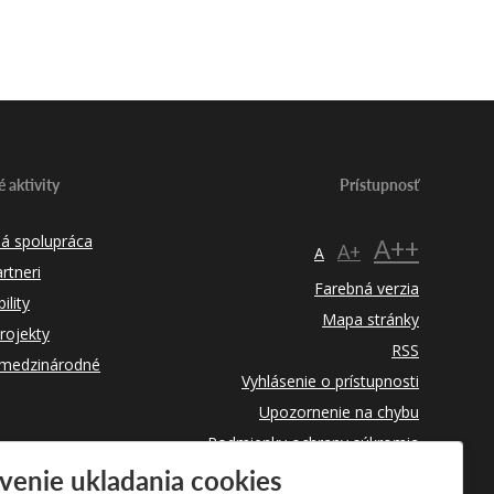
 aktivity
Prístupnosť
á spolupráca
A++
A+
A
rtneri
Farebná verzia
lity
Mapa stránky
rojekty
RSS
 medzinárodné
Vyhlásenie o prístupnosti
Upozornenie na chybu
Podmienky ochrany súkromia
venie ukladania cookies
Využívanie súborov cookies