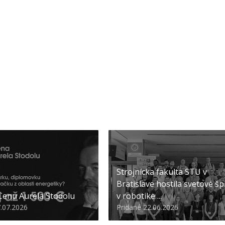
Strojnícka fakulta STU v
Bratislave hostila svetové šp
 Cenu Aurela Stodolu
v robotike ...
7.07.2026
Pridané 22.06.2026