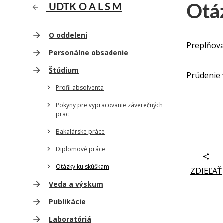
Otá
UDTK O A L S M
O oddeleni
Preplňova
Personálne obsadenie
Štúdium
Prúdenie 
Profil absolventa
Pokyny pre vypracovanie záverečných
prác
Bakalárske práce
Diplomové práce
Otázky ku skúškam
ZDIEĽAŤ
Veda a výskum
Publikácie
Laboratóriá