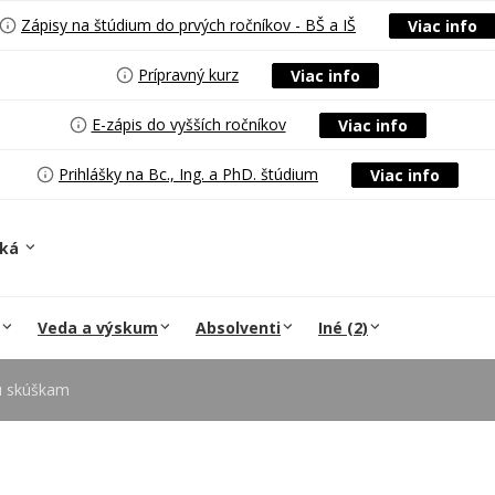
Zápisy na štúdium do prvých ročníkov - BŠ a IŠ
Viac info
Prípravný kurz
Viac info
E-zápis do vyšších ročníkov
Viac info
Prihlášky na Bc., Ing. a PhD. štúdium
Viac info
ská
Veda a výskum
Absolventi
Iné (2)
u skúškam