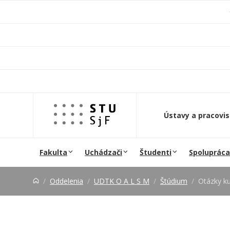
Prejsť na obsah
Ústavy a pracovi
Fakulta
Uchádzači
Študenti
Spolupráca
Oddelenia
UDTK O A L S M
Štúdium
Otázky k