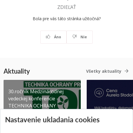
ZDIEĽAŤ
Bola pre vás táto stránka užitočná?
Áno
Nie
Aktuality
Všetky aktuality
30.ročník Medzinárodnej
vedeckej konferencie -
TECHNIKA OCHRANY
PROSTR...
Získajte Cenu Aure
Nastavenie ukladania cookies
Pridané 03.08.2026
Pridané 07.07.2026