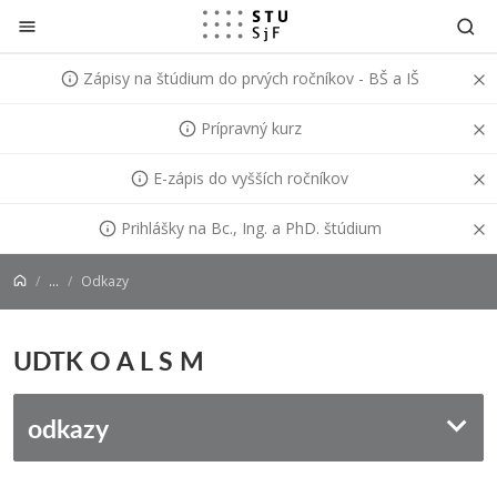
Prejsť na obsah
Zápisy na štúdium do prvých ročníkov - BŠ a IŠ
Prípravný kurz
E-zápis do vyšších ročníkov
Prihlášky na Bc., Ing. a PhD. štúdium
...
Odkazy
UDTK O A L S M
odkazy