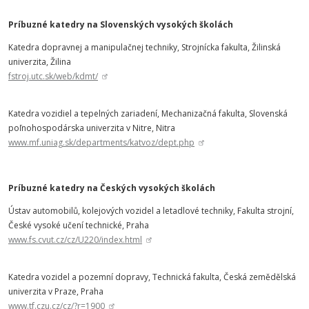
Príbuzné katedry na Slovenských vysokých školách
Katedra dopravnej a manipulačnej techniky, Strojnícka fakulta, Žilinská
univerzita, Žilina
fstroj.utc.sk/web/kdmt/
Katedra vozidiel a tepelných zariadení, Mechanizačná fakulta, Slovenská
poľnohospodárska univerzita v Nitre, Nitra
www.mf.uniag.sk/departments/katvoz/dept.php
Príbuzné katedry na Českých vysokých školách
Ústav automobilů, kolejových vozidel a letadlové techniky, Fakulta strojní,
České vysoké učení technické, Praha
www.fs.cvut.cz/cz/U220/index.html
Katedra vozidel a pozemní dopravy, Technická fakulta, Česká zemědělská
univerzita v Praze, Praha
www.tf.czu.cz/cz/?r=1900