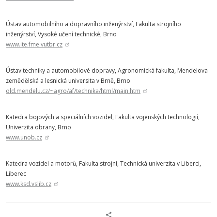
Ústav automobilního a dopravního inženýrství, Fakulta strojního
inženýrství, Vysoké učení technické, Brno
www.ite.fme.vutbr.cz
Ústav techniky a automobilové dopravy, Agronomická fakulta, Mendelova
zemědělská a lesnická universita v Brně, Brno
old.mendelu.cz/~agro/af/technika/html/main.htm
Katedra bojových a speciálních vozidel, Fakulta vojenských technologií,
Univerzita obrany, Brno
www.unob.cz
Katedra vozidel a motorů, Fakulta strojní, Technická univerzita v Liberci,
Liberec
www.ksd.vslib.cz