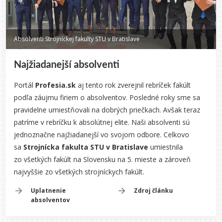
Absolventi Strojníckej fakulty STU v Bratislave
Najžiadanejší absolventi
Portál
Profesia.sk
aj tento rok zverejnil rebríček fakúlt
podľa záujmu firiem o absolventov. Posledné roky sme sa
pravidelne umiestňovali na dobrých priečkach. Avšak teraz
patríme v rebríčku k absolútnej elite. Naši absolventi sú
jednoznačne najžiadanejší vo svojom odbore. Celkovo
sa
Strojnícka fakulta STU v Bratislave
umiestnila
zo všetkých fakúlt na Slovensku na 5. mieste a zároveň
najvyššie zo všetkých strojníckych fakúlt.
Uplatnenie
Zdroj článku
absolventov