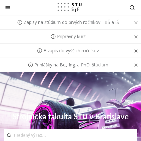
Prejsť na obsah
Zápisy na štúdium do prvých ročníkov - BŠ a IŠ
Prípravný kurz
E-zápis do vyšších ročníkov
Prihlášky na Bc., Ing. a PhD. štúdium
Strojnícka fakulta STU v Bratislave