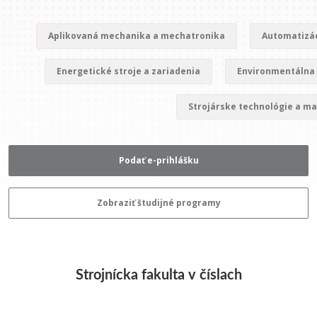
Aplikovaná mechanika a mechatronika
Automatizác
Energetické stroje a zariadenia
Environmentálna 
Strojárske technológie a ma
Podať e-prihlášku
Zobraziť študijné programy
Strojnícka fakulta v číslach