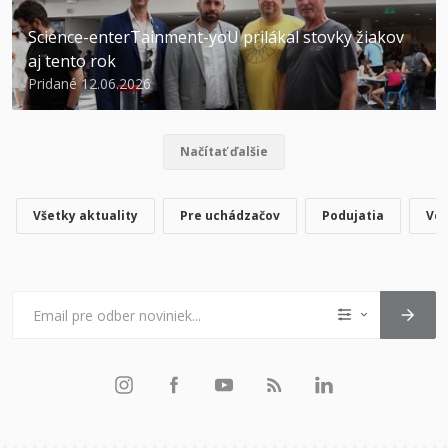
Science-enterTainment-yoU prilákal stovky žiakov
aj tento rok
Pridané 12.06.2026
Načítať ďalšie
Všetky aktuality
Pre uchádzačov
Podujatia
Ved