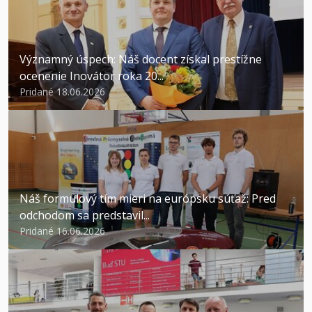
Významný úspech: Náš docent získal prestížne
ocenenie Inovátor roka 20...
Pridané 18.06.2026
Náš formulový tím mieri na európsku súťaž: Pred
odchodom sa predstavil...
Pridané 16.06.2026