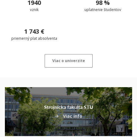
1940
98 %
vznik
uplatnenie študentov
1 743 €
priemerný plat absolventa
Viac o univerzite
Strojnícka fakulta STU
Viac info