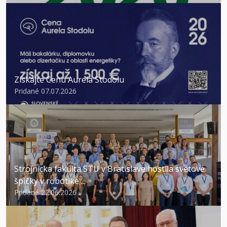
Získajte Cenu Aurela Stodolu
Pridané 07.07.2026
Strojnícka fakulta STU v Bratislave hostila svetové
špičky v robotike ...
Pridané 22.06.2026