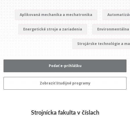
Aplikovaná mechanika a mechatronika
Automatizác
Energetické stroje a zariadenia
Environmentálna 
Strojárske technológie a ma
Podať e-prihlášku
Zobraziť študijné programy
Strojnícka fakulta v číslach