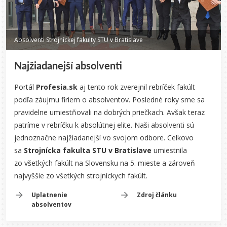
Absolventi Strojníckej fakulty STU v Bratislave
Najžiadanejší absolventi
Portál
Profesia.sk
aj tento rok zverejnil rebríček fakúlt
podľa záujmu firiem o absolventov. Posledné roky sme sa
pravidelne umiestňovali na dobrých priečkach. Avšak teraz
patríme v rebríčku k absolútnej elite. Naši absolventi sú
jednoznačne najžiadanejší vo svojom odbore. Celkovo
sa
Strojnícka fakulta STU v Bratislave
umiestnila
zo všetkých fakúlt na Slovensku na 5. mieste a zároveň
najvyššie zo všetkých strojníckych fakúlt.
Uplatnenie
Zdroj článku
absolventov