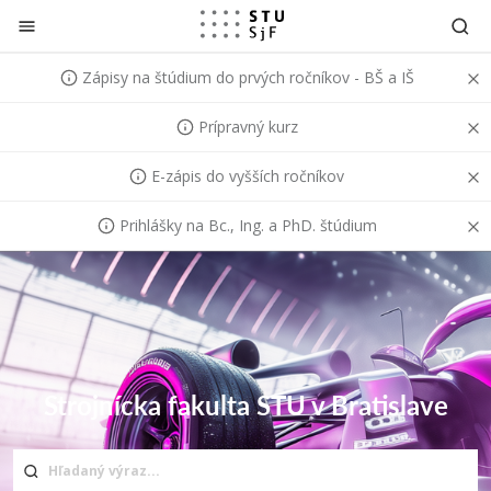
Prejsť na obsah
Zápisy na štúdium do prvých ročníkov - BŠ a IŠ
Prípravný kurz
E-zápis do vyšších ročníkov
Prihlášky na Bc., Ing. a PhD. štúdium
Strojnícka fakulta STU v Bratislave