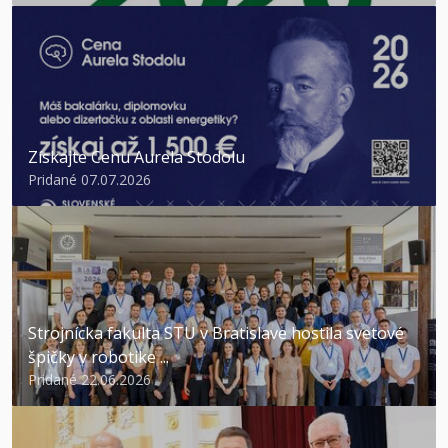
Získajte Cenu Aurela Stodolu
Pridané 07.07.2026
Strojnícka fakulta STU v Bratislave hostila svetové
špičky v robotike ...
Pridané 22.06.2026