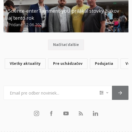
Science-enterTainment-yoU prilákal stovky žiakov
aj tento rok
Pridané 12.06.2026
Načítať ďalšie
Všetky aktuality
Pre uchádzačov
Podujatia
Ved