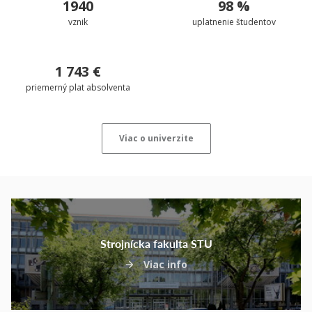
1940
98 %
vznik
uplatnenie študentov
1 743 €
priemerný plat absolventa
Viac o univerzite
Strojnícka fakulta STU
Viac info