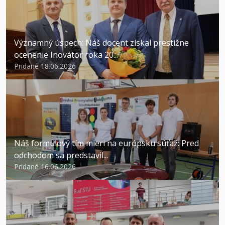
Významný úspech: Náš docent získal prestížne
ocenenie Inovátor roka 20...
Pridané 18.06.2026
Náš formulový tím mieri na európsku súťaž: Pred
odchodom sa predstavil...
Pridané 16.06.2026