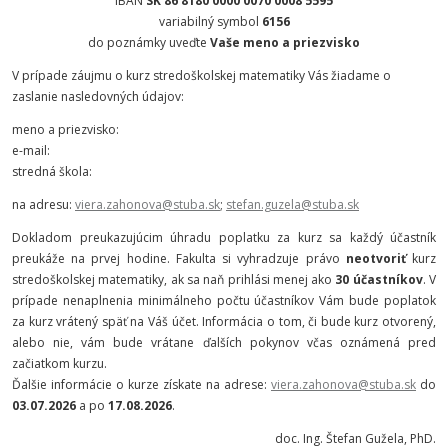
IBAN
SK 86 8180 0000 0070 0008 5595
variabilný symbol
6156
do poznámky uveďte
Vaše meno a priezvisko
V prípade záujmu o kurz stredoškolskej matematiky Vás žiadame o
zaslanie nasledovných údajov:
meno a priezvisko:
e-mail:
stredná škola:
na adresu:
viera.zahonova@stuba.sk
;
stefan.guzela@stuba.sk
Dokladom preukazujúcim úhradu poplatku za kurz sa každý účastník
preukáže na prvej hodine. Fakulta si vyhradzuje právo
neotvoriť
kurz
stredoškolskej matematiky, ak sa naň prihlási menej ako
30 účastníkov
. V
prípade nenaplnenia minimálneho počtu účastníkov Vám bude poplatok
za kurz vrátený späť na Váš účet.
Informácia o tom, či bude kurz otvorený,
alebo nie, vám bude vrátane ďalších pokynov včas oznámená pred
začiatkom kurzu.
Ďalšie informácie o kurze získate na adrese:
viera.zahonova@stuba.sk
do
03.07.2026
a po
17.08.2026
.
doc. Ing. Štefan Gužela, PhD.