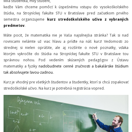
Milá študentka, milý študent,
keďže Vám chceme pomôcť k úspešnému vstupu do vysokoškolského
štúdia, na Strojníckej fakulte STU v Bratislave pred začiatkom prvého
semestra organizujeme
kurz stredoškolského učiv
a z vyb
raných
predmetov
.
Máte pocit, že matematika nie je Vaša najsilnejšia stránka? Tak si nad
rovnicami nelámte už viac hlavu a príďte na náš kurz! Vedomosti zo
strednej si nielen oprášite, ale aj rozšírite o nové poznatky, vďaka
ktorým vykročíte do štúdia na Strojníckej fakulte STU v Bratislave tou
správnou nohou. Pod vedením skúsených pedagógov z Ústavu
matematiky a fyziky
nadobudnete cenné zručnosti a bakalárske štúdium
tak absolvujete ľavou-zadnou.
Kurz je vhodný pre všetkých študentov a študentky, ktorí si chcú zopakovať
stredoškolské učivo. Na kurz je potrebná registrácia vopred.