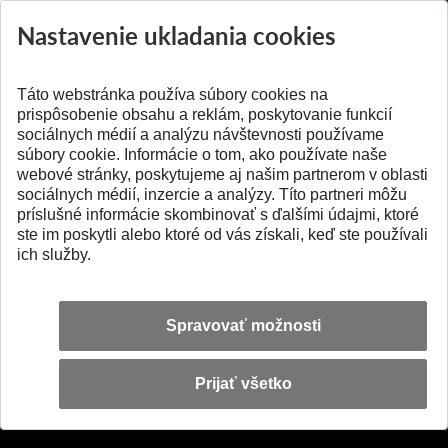
PROSTR...
Získajte Cenu Aure
Nastavenie ukladania cookies
Pridané 03.08.2026
Pridané 07.07.2026
Táto webstránka používa súbory cookies na
prispôsobenie obsahu a reklám, poskytovanie funkcií
sociálnych médií a analýzu návštevnosti používame
súbory cookie. Informácie o tom, ako používate naše
webové stránky, poskytujeme aj našim partnerom v oblasti
SPÄŤ NA VRCH
sociálnych médií, inzercie a analýzy. Títo partneri môžu
príslušné informácie skombinovať s ďalšími údajmi, ktoré
ste im poskytli alebo ktoré od vás získali, keď ste používali
ich služby.
Spravovať možnosti
Prijať všetko
© 2026 Slovenská technická univerzita