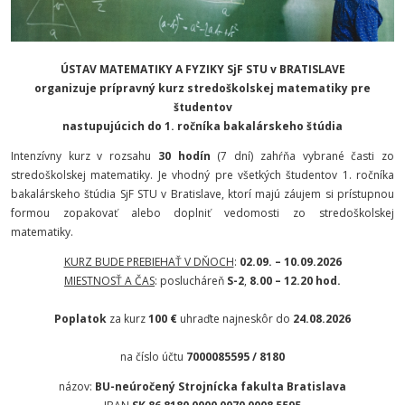
ÚSTAV MATEMATIKY A FYZIKY SjF STU v BRATISLAVE
organizuje prípravný kurz stredoškolskej matematiky pre
študentov
nastupujúcich do 1. ročníka bakalárskeho štúdia
Intenzívny kurz v rozsahu
30 hodín
(7 dní) zahŕňa vybrané časti zo
stredoškolskej matematiky. Je vhodný pre všetkých študentov 1. ročníka
bakalárskeho štúdia SjF STU v Bratislave, ktorí majú záujem si prístupnou
formou zopakovať alebo doplniť vedomosti zo stredoškolskej
matematiky.
KURZ BUDE PREBIEHAŤ V DŇOCH
:
02.09. – 10.09.2026
MIESTNOSŤ A ČAS
: poslucháreň
S-2
,
8.00 – 12.20 hod.
Poplatok
za kurz
100 €
uhraďte najneskôr do
24.08.2026
na číslo účtu
7000085595 / 8180
názov:
BU-neúročený Strojnícka fakulta Bratislava