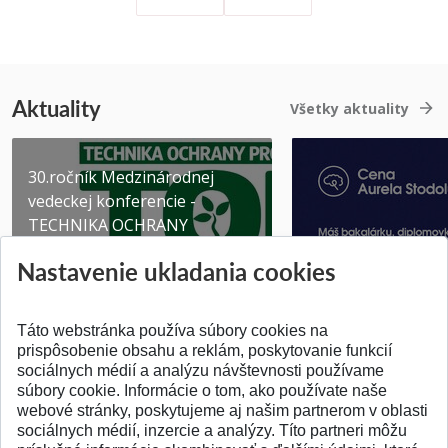
Aktuality
Všetky aktuality
30.ročník Medzinárodnej
vedeckej konferencie -
TECHNIKA OCHRANY
PROSTR...
Získajte Cenu Aure
Nastavenie ukladania cookies
Pridané 03.08.2026
Pridané 07.07.2026
Táto webstránka používa súbory cookies na
prispôsobenie obsahu a reklám, poskytovanie funkcií
sociálnych médií a analýzu návštevnosti používame
súbory cookie. Informácie o tom, ako používate naše
webové stránky, poskytujeme aj našim partnerom v oblasti
SPÄŤ NA VRCH
sociálnych médií, inzercie a analýzy. Títo partneri môžu