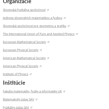
Organizácie
Slovenská fyzikálna spoločnosť
Jednota slovenských matematikov a fyzikov
Slovenská spoločnosť pre geometriu a grafiku
The International Union of Pure and Applied Physics
European Mathematical Society
European Physical Society
American Mathematical Society
American Physical Society
Institute of Physics
Inštitúcie
Fakulta matematiky, fyziky a informatiky UK
Matematický ústav SAV
Fyzikálny ústav SAV