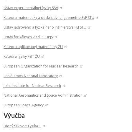
Ústav experimentálnej fyziky SAV
Katedra matematiky a deskriptívnej geometrie SvF STU
Ústav jadrového a fyzikálneho inžinierstva FEI STU
Ústav fyzikálnych vied PF UPJŠ
Katedra aplikovanej matematiky ŽU
Katedra fyziky FEIT ŽU
European Organization for Nuclear Research
Los Alamos National Laboratory
Joint Institute for Nuclear Research
National Aeronautics and Space Administration
European Space Agency
Výučba
Dionýz Ilkovič: Fyzika 1