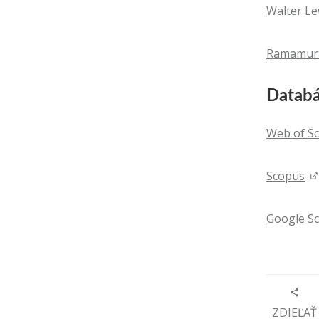
Walter Le
Ramamurti
Datab
Web of Sc
Scopus
Google Sc
ZDIEĽAŤ