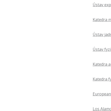
Ústav exp
Katedra m
Ústav jad
Ústav fyz
Katedra a
Katedra f
European 
Los Alamo