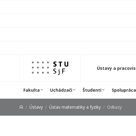
Prejsť na obsah
Ústavy a pracovi
Fakulta
Uchádzači
Študenti
Spolupráca
Ústavy
Ústav matematiky a fyziky
Odkazy