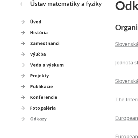
Odk
Ústav matematiky a fyziky
Úvod
Organi
História
Zamestnanci
Slovenská
Výučba
Jednota s
Veda a výskum
Projekty
Slovenská
Publikácie
Konferencie
The Inter
Fotogaléria
European 
Odkazy
European 