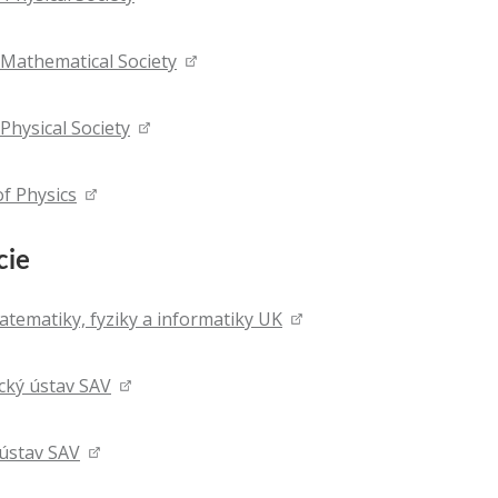
Mathematical Society
Physical Society
of Physics
cie
atematiky, fyziky a informatiky UK
cký ústav SAV
 ústav SAV