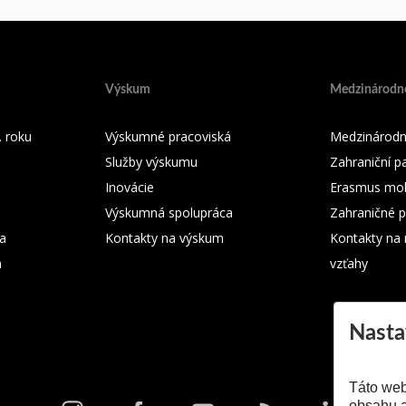
Výskum
Medzinárodné
 roku
Výskumné pracoviská
Medzinárodn
Služby výskumu
Zahraniční pa
Inovácie
Erasmus mobi
Výskumná spolupráca
Zahraničné p
ka
Kontakty na výskum
Kontakty na
m
vzťahy
Nasta
Táto web
obsahu a