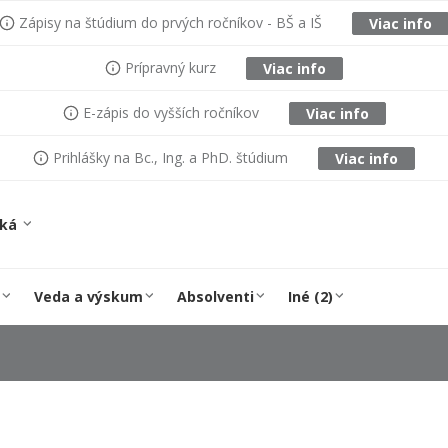
Zápisy na štúdium do prvých ročníkov - BŠ a IŠ
Viac info
Prípravný kurz
Viac info
E-zápis do vyšších ročníkov
Viac info
Prihlášky na Bc., Ing. a PhD. štúdium
Viac info
ská
Veda a výskum
Absolventi
Iné (2)