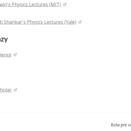
win's Physics Lectures (MIT)
 Shankar's Physics Lectures (Yale)
ázy
ience
holar
Bola pre v