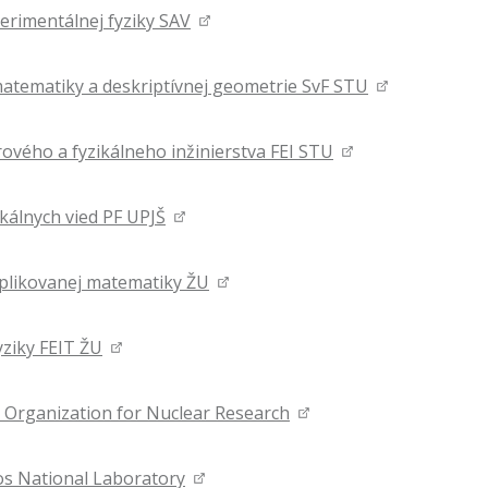
erimentálnej fyziky SAV
atematiky a deskriptívnej geometrie SvF STU
rového a fyzikálneho inžinierstva FEI STU
ikálnych vied PF UPJŠ
plikovanej matematiky ŽU
yziky FEIT ŽU
Organization for Nuclear Research
s National Laboratory