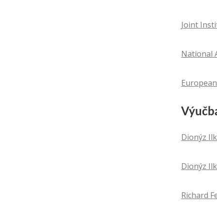
Joint Inst
National 
European
Výučb
Dionýz Ilk
Dionýz Ilk
Richard F