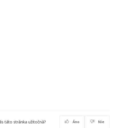
ás táto stránka užitočná?
Áno
Nie