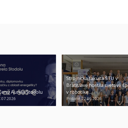
Strojnícka fakulta STU v
Bratislave hostila svetové šp
 Cenu Aurela Stodolu
v robotike ...
7.07.2026
Pridané 22.06.2026