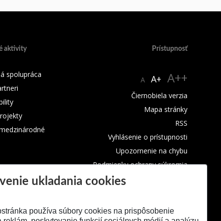
 aktivity
Prístupnosť
á spolupráca
A++
A+
A
rtneri
Čiernobiela verzia
lity
Mapa stránky
rojekty
RSS
 medzinárodné
Vyhlásenie o prístupnosti
Upozornenie na chybu
Podmienky ochrany súkromia
Využívanie súborov cookies
venie ukladania cookies
stránka používa súbory cookies na prispôsobenie
 reklám, poskytovanie funkcií sociálnych médií a analýzu