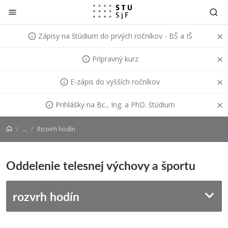
Prejsť na obsah
Zápisy na štúdium do prvých ročníkov - BŠ a IŠ
Prípravný kurz
E-zápis do vyšších ročníkov
Prihlášky na Bc., Ing. a PhD. štúdium
...
Rozvrh hodín
Oddelenie telesnej výchovy a športu
rozvrh hodín