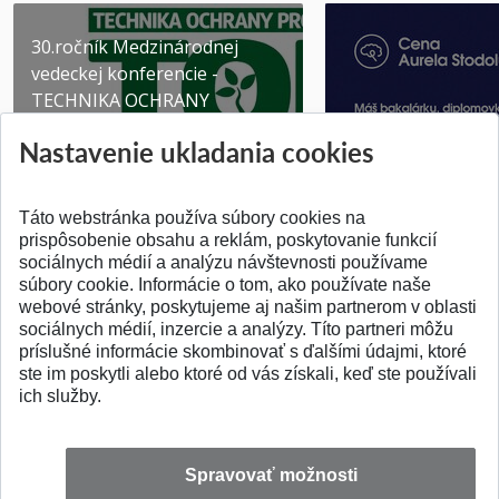
30.ročník Medzinárodnej
vedeckej konferencie -
TECHNIKA OCHRANY
PROSTR...
Získajte Cenu Aure
Nastavenie ukladania cookies
Pridané 03.08.2026
Pridané 07.07.2026
Táto webstránka používa súbory cookies na
prispôsobenie obsahu a reklám, poskytovanie funkcií
sociálnych médií a analýzu návštevnosti používame
súbory cookie. Informácie o tom, ako používate naše
webové stránky, poskytujeme aj našim partnerom v oblasti
SPÄŤ NA VRCH
sociálnych médií, inzercie a analýzy. Títo partneri môžu
príslušné informácie skombinovať s ďalšími údajmi, ktoré
ste im poskytli alebo ktoré od vás získali, keď ste používali
ich služby.
Spravovať možnosti