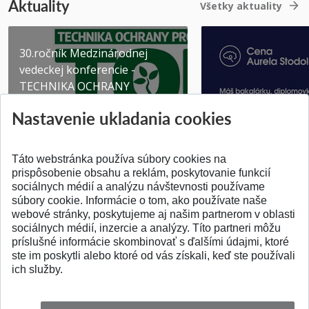
Aktuality
Všetky aktuality
30.ročník Medzinárodnej
vedeckej konferencie -
TECHNIKA OCHRANY
PROSTR...
Získajte Cenu Aure
Nastavenie ukladania cookies
Pridané 03.08.2026
Pridané 07.07.2026
Táto webstránka používa súbory cookies na
prispôsobenie obsahu a reklám, poskytovanie funkcií
sociálnych médií a analýzu návštevnosti používame
súbory cookie. Informácie o tom, ako používate naše
webové stránky, poskytujeme aj našim partnerom v oblasti
SPÄŤ NA VRCH
sociálnych médií, inzercie a analýzy. Títo partneri môžu
príslušné informácie skombinovať s ďalšími údajmi, ktoré
ste im poskytli alebo ktoré od vás získali, keď ste používali
ich služby.