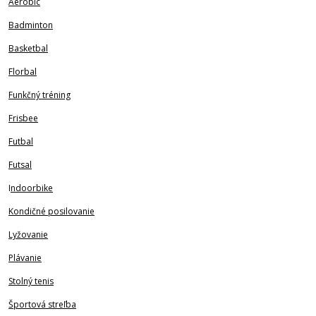
Aerobic
Badminton
Basketbal
Florbal
Funkčný tréning
Frisbee
Futbal
Futsal
I
ndoorbike
Kondičné posilovanie
Lyžovanie
Plávanie
Stolný tenis
Športová streľba