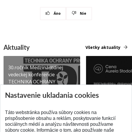
Áno
Nie
Aktuality
Všetky aktuality
30.ročník Medzinárodnej
vedeckej konferencie -
TECHNIKA OCHRANY
PROSTR...
Získajte Cenu Aure
Nastavenie ukladania cookies
Pridané 03.08.2026
Pridané 07.07.2026
Táto webstránka používa súbory cookies na
prispôsobenie obsahu a reklám, poskytovanie funkcií
sociálnych médií a analýzu návštevnosti používame
súbory cookie. Informácie o tom, ako používate naše