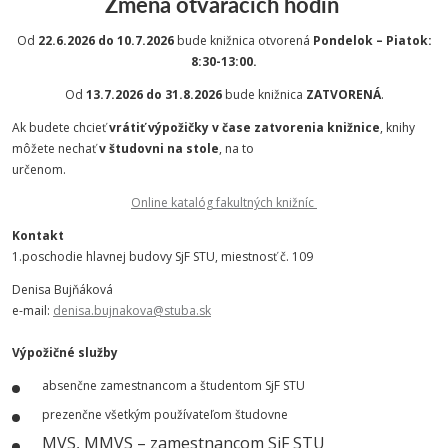
Zmena otváracích hodín
Od
22.6.2026 do 10.7.2026
bude knižnica otvorená
Pondelok – Piatok:
8:30-13:00.
Od
13.7.2026 do 31.8.2026
bude knižnica
ZATVORENÁ
.
Ak budete chcieť
vrátiť výpožičky v čase zatvorenia knižnice
, knihy
môžete nechať
v študovni na stole
, na to
určenom.
Online katalóg fakultných knižníc
Kontakt
1.poschodie hlavnej budovy SjF STU, miestnosť č. 109
Denisa Bujňáková
e-mail:
denisa.bujnakova@stuba.sk
Výpožičné služby
absenčne zamestnancom a študentom SjF STU
prezenčne všetkým používateľom študovne
MVS, MMVS – zamestnancom SjF STU