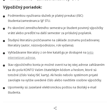
Výpožičný poriadok:
Podmienkou využívania služieb je platný preukaz (ISIC)
študenta/zamestnanca SjF STU.
Po skončení zimného/letného semestra je študent povinný výpožičky
vrátiť alebo predĺžiť na ďalší semester za príslušný poplatok.
Študijnú literatúru požičiavame na základe zoznamu požadovanej
literatúry (autor, názov/podnázov, rok vydania).
Vyhľadávanie literatúry z on-line katalógu je dostupné na
tejto
internetovej adrese.
Stav výpožičného konta je možné overiť na tej istej adrese zahlásením
sa do poľa KONTO Vašim čitateľským kódom a heslom, ktoré sú
totožné (číslo Vašej ISIC karty). Ak heslo nebolo systémom prijaté
zavolajte na vyššie uvedené číslo alebo navštívte osobne výpožičky.
Upomienky sú zasielané elektronickou poštou na školský e-mail
študenta.