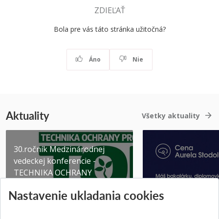
ZDIEĽAŤ
Bola pre vás táto stránka užitočná?
Áno
Nie
Aktuality
Všetky aktuality
30.ročník Medzinárodnej
vedeckej konferencie -
TECHNIKA OCHRANY
PROSTR...
Získajte Cenu Aure
Nastavenie ukladania cookies
Pridané 03.08.2026
Pridané 07.07.2026