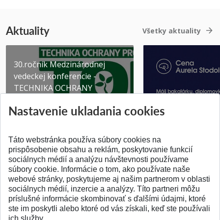
Aktuality
Všetky aktuality
30.ročník Medzinárodnej
vedeckej konferencie -
TECHNIKA OCHRANY
PROSTR...
Získajte Cenu Aure
Nastavenie ukladania cookies
Pridané 03.08.2026
Pridané 07.07.2026
Táto webstránka používa súbory cookies na
prispôsobenie obsahu a reklám, poskytovanie funkcií
sociálnych médií a analýzu návštevnosti používame
súbory cookie. Informácie o tom, ako používate naše
webové stránky, poskytujeme aj našim partnerom v oblasti
SPÄŤ NA VRCH
sociálnych médií, inzercie a analýzy. Títo partneri môžu
príslušné informácie skombinovať s ďalšími údajmi, ktoré
ste im poskytli alebo ktoré od vás získali, keď ste používali
ich služby.