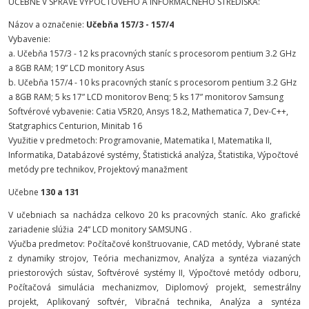
UČEBNE V SPRÁVE VÝPOČTOVÉHO A INFORMAČNÉHO STREDISKA:
Názov a označenie:
Učebňa 157/3 - 157/4
Vybavenie:
a. Učebňa 157/3 - 12 ks pracovných staníc s procesorom pentium 3.2 GHz
a 8GB RAM; 19” LCD monitory Asus
b. Učebňa 157/4 - 10 ks pracovných staníc s procesorom pentium 3.2 GHz
a 8GB RAM; 5 ks 17” LCD monitorov Benq; 5 ks 17” monitorov Samsung
Softvérové vybavenie: Catia V5R20, Ansys 18.2, Mathematica 7, Dev-C++,
Statgraphics Centurion, Minitab 16
Využitie v predmetoch: Programovanie, Matematika I, Matematika II,
Informatika, Databázové systémy, Štatistická analýza, Štatistika, Výpočtové
metódy pre technikov, Projektový manažment
Učebne
130 a 131
V učebniach sa nachádza celkovo 20 ks pracovných staníc. Ako grafické
zariadenie slúžia 24“ LCD monitory SAMSUNG .
Výučba predmetov: Počítačové konštruovanie, CAD metódy, Vybrané state
z dynamiky strojov, Teória mechanizmov, Analýza a syntéza viazaných
priestorových sústav, Softvérové systémy II, Výpočtové metódy odboru,
Počítačová simulácia mechanizmov, Diplomový projekt, semestrálny
projekt, Aplikovaný softvér, Vibračná technika, Analýza a syntéza