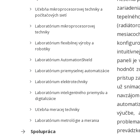
zariadeni
Učebňa mikroprocesorovej techniky a
počítačových sietí
tepelného
(radiátor
Laboratórium mikroprocesorovej
techniky
mesiacoch
konfiguro
Laboratórium flexibilnej výroby a
robotiky
intuitívn
paneli je
Laboratórium AutomationShield
hodnôt z
Laboratórium priemyselnej automatizácie
prístup z
Laboratórium elektrotechniky
už snímac
Laboratórium inteligentného priemyslu a
navzájom
digitalizácie
automatiz
Učebňa meracej techniky
výučbe, 
Laboratórium metrológie a merania
problemat
prevádzke
Spolupráca