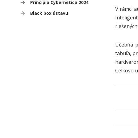
Principia Cybernetica 2024
V rámci a
Black box ústavu
Inteligen
riešených
Učebňa po
tabuľa, p
hardvérom
Celkovo u