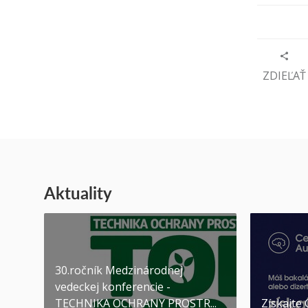
ZDIEĽAŤ
Aktuality
30.ročník Medzinárodnej
vedeckej konferencie -
TECHNIKA OCHRANY PROSTR...
Získajte