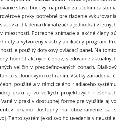
rovanie stavu budovy, napríklad za účelom zaistenia
rdvérové prvky potrebné pre riadenie vykurovania
acov a chladenia (klimatizačná jednotka) v letných
a v miestnosti. Potrebné snímacie a akčné členy sú
rhnutý a vytvorený vlastný aplikačný program. Pre
tnosti je použitý dotykový ovládací panel. Na tomto
eny hodnôt akčných členov, sledovanie aktuálnych
ých veličín v preddefinovaných zónach. Diaľkový
anicu s cloudovým rozhraním. Všetky zariadenia, či
učebni použité a v rámci celého riadiaceho systému
kej praxi aj vo veľkých projektových riešeniach
ívané v praxi v dostupnej forme pre využitie aj vo
udentov priamo dostupný na oboznámenie sa s
voj. Tento systém je od svojho uvedenia v neustálej