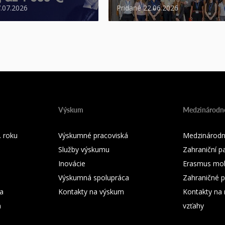
7.07.2026
Pridané 22.06.2026
Výskum
Medzinárodné
 roku
Výskumné pracoviská
Medzinárodn
Služby výskumu
Zahraniční pa
Inovácie
Erasmus mobi
Výskumná spolupráca
Zahraničné p
ka
Kontakty na výskum
Kontakty na
m
vzťahy