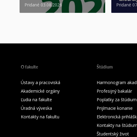
Pridané 03.08.2026
Pridané 0
O fakulte
Štúdium
Ústavy a pracoviská
Harmonogram akad.
Akademické orgány
Profesijný bakalár
Ľudia na fakulte
Poplatky za štúdium
Úradná výveska
Prijímacie konanie
Kontakty na fakultu
Elektronická prihláš
Kontakty na štúdiu
Študentský život