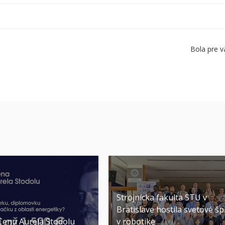
Bola pre v
Strojnícka fakulta STU v
Bratislave hostila svetové šp
 Cenu Aurela Stodolu
v robotike ...