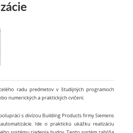
zácie
 celého radu predmetov v študijných programoch
ebo numerických a praktických cvičení.
olupráci s divízou Building Products firmy Siemens
utomatizácie. Ide o praktickú ukážku realizáciu
ntného systému riadenia budov. Tento systém zahŕňa