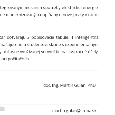
ntegrovaným meraním spotreby elektrickej energie.
ežne modernizovaný a dopĺňaný o nové prvky v rámci
ár dotvárajú 2 popisovacie tabule, 1 inteligentná
dnášajúceho a študentov, skrine s experimentálnym
y občasne využívanej vo výučbe na ilustračné účely.
pri počítačoch.
doc. Ing. Martin Gulan, PhD.
martin.gulan@stuba.sk