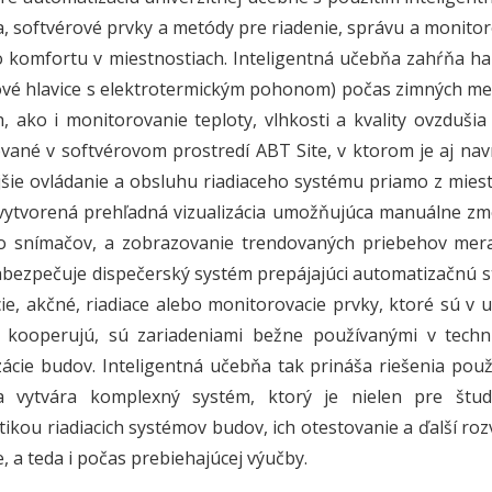
a, softvérové prvky a metódy pre riadenie, správu a monito
 komfortu v miestnostiach. Inteligentná učebňa zahŕňa ha
ové hlavice s elektrotermickým pohonom) počas zimných mesi
, ako i monitorovanie teploty, vlhkosti a kvality ovzduši
vané v softvérovom prostredí ABT Site, v ktorom je aj nav
ejšie ovládanie a obsluhu riadiaceho systému priamo z mies
 vytvorená prehľadná vizualizácia umožňujúca manuálne zm
o snímačov, a zobrazovanie trendovaných priebehov meran
abezpečuje dispečerský systém prepájajúci automatizačnú st
ie, akčné, riadiace alebo monitorovacie prvky, ktoré sú v 
 kooperujú, sú zariadeniami bežne používanými v technic
ácie budov. Inteligentná učebňa tak prináša riešenia použ
a vytvára komplexný systém, ktorý je nielen pre št
ikou riadiacich systémov budov, ich otestovanie a ďalší roz
, a teda i počas prebiehajúcej výučby.