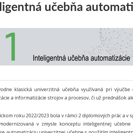
eligentná učebňa automati
vodne klasická univerzitná učebňa využívaná pri výučbe
ácie a informatizácie strojov a procesov, či už prednášok al
ckom roku 2022/2023 bola v rámci 2 diplomových prác a v sp
modernizovaná v zmysle konceptu inteligentnej učebne a
pre automatizáciu univerzitnej učebne s použitím intelige