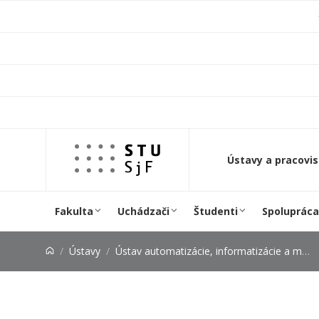
Prejsť na obsah
Ústavy a pracovi
Fakulta
Uchádzači
Študenti
Spolupráca
Ústavy
Ústav automatizácie, informatizácie a merania