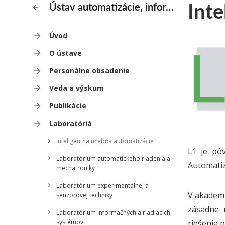
Int
Ústav automatizácie, informatizácie a merania
Úvod
O ústave
Personálne obsadenie
Veda a výskum
Publikácie
Laboratóriá
Inteligentná učebňa automatizácie
L1 je pô
Laboratórium automatického riadenia a
Automatiz
mechatroniky
Laboratórium experimentálnej a
V akademi
senzorovej techniky
zásadne 
Laboratórium informačných a riadiacich
systémov
riešenia 