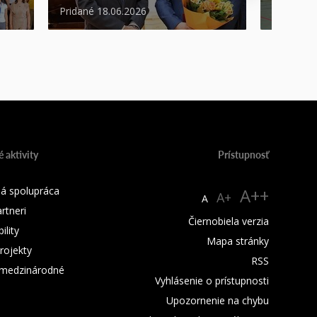
Pridané 18.06.2026
Pridané 1
 aktivity
Prístupnosť
á spolupráca
A++
A+
A
rtneri
Čiernobiela verzia
lity
Mapa stránky
rojekty
RSS
 medzinárodné
Vyhlásenie o prístupnosti
Upozornenie na chybu