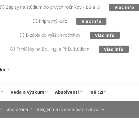
Zápisy na štúdium do prvých ročníkov - BŠ a IŠ
Viac info
Prípravný kurz
Viac info
E-zápis do vyšších ročníkov
Viac info
Prihlášky na Bc., Ing. a PhD. štúdium
Viac info
ská
Veda a výskum
Absolventi
Iné (2)
Laboratóriá
Inteligentná učebňa automatizácie