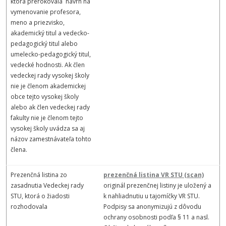
ktorá prerokovala návrh na
vymenovanie profesora,
meno a priezvisko,
akademický titul a vedecko-
pedagogický titul alebo
umelecko-pedagogický titul,
vedecké hodnosti. Ak člen
vedeckej rady vysokej školy
nie je členom akademickej
obce tejto vysokej školy
alebo ak člen vedeckej rady
fakulty nie je členom tejto
vysokej školy uvádza sa aj
názov zamestnávateľa tohto
člena.
Prezenčná listina zo
prezenčná listina VR STU
(scan)
zasadnutia Vedeckej rady
originál prezenčnej listiny je uložený a
STU, ktorá o žiadosti
k nahliadnutiu u tajomíčky VR STU.
rozhodovala
Podpisy sa anonymizujú z dôvodu
ochrany osobnosti podľa § 11 a nasl.