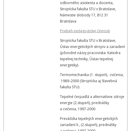
odborného asistenta a docenta,
Strojnícka fakulta STU v Bratislave,
Námestie slobody 17, 812 31
Bratislava
Priebeh pedagogickej činnosti
Strojnícka fakulta STU v Bratislave,
Ústav energetických strojov a zariadení
(pôvodné názvy pracoviska: Katedra
tepelnej techniky, Ústav tepelnej
energetiky).
Termomechanika (1. stupeň), cvičenia,
1989–2000 (Strojnícka aj Stavebná
fakulta STU)
Tepelné čerpadlá a alternatívne zdroje
energie (2.stupeň), prednášky
a cvičenia, 1997-2000
Prevádzka tepelných energetických
zariadení II., (2.stupeň), prednášky
a cvičenia, 1997-2000