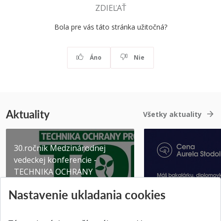
ZDIEĽAŤ
Bola pre vás táto stránka užitočná?
Áno
Nie
Aktuality
Všetky aktuality
30.ročník Medzinárodnej
vedeckej konferencie -
TECHNIKA OCHRANY
PROSTR...
Získajte Cenu Aure
Nastavenie ukladania cookies
Pridané 03.08.2026
Pridané 07.07.2026