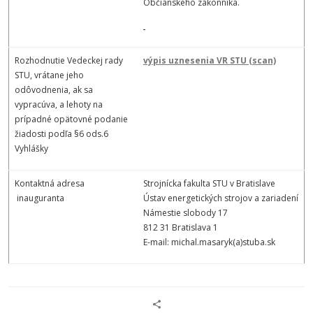
Občianskeho zákonníka.
Rozhodnutie Vedeckej rady
výpis uznesenia VR STU
(scan)
STU, vrátane jeho
odôvodnenia, ak sa
vypracúva, a lehoty na
prípadné opätovné podanie
žiadosti podľa §6 ods.6
Vyhlášky
Kontaktná adresa
Strojnícka fakulta STU v Bratislave
inauguranta
Ústav energetických strojov a zariadení
Námestie slobody 17
812 31 Bratislava 1
E-mail: michal.masaryk(a)stuba.sk