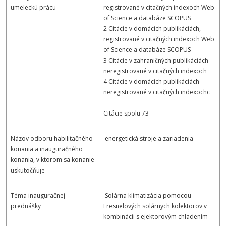
umeleckú prácu
registrované v citačných indexoch Web
of Science a databáze SCOPUS
2 Citácie v domácich publikáciách,
registrované v citačných indexoch Web
of Science a databáze SCOPUS
3 Citácie v zahraničných publikáciách
neregistrované v citačných indexoch
4 Citácie v domácich publikáciách
neregistrované v citačných indexochc
Citácie spolu 73
Názov odboru habilitačného
energetická stroje a zariadenia
konania a inauguračného
konania, v ktorom sa konanie
uskutočňuje
Téma inauguračnej
Solárna klimatizácia pomocou
prednášky
Fresnelových solárnych kolektorov v
kombinácii s ejektorovým chladením