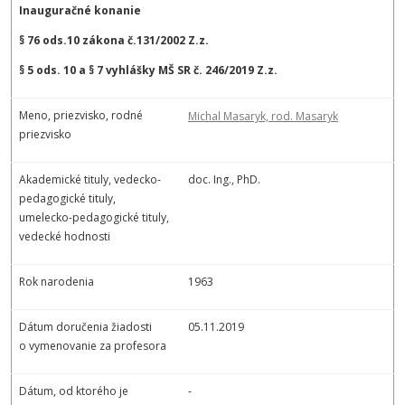
Inauguračné konanie
§ 76 ods.10 zákona č.131/2002 Z.z.
§ 5 ods. 10 a § 7 vyhlášky MŠ SR č. 246/2019 Z.z.
Meno, priezvisko, rodné
Michal Masaryk, rod. Masaryk
priezvisko
Akademické tituly, vedecko-
doc. Ing., PhD.
pedagogické tituly,
umelecko-pedagogické tituly,
vedecké hodnosti
Rok narodenia
1963
Dátum doručenia žiadosti
05.11.2019
o vymenovanie za profesora
Dátum, od ktorého je
-