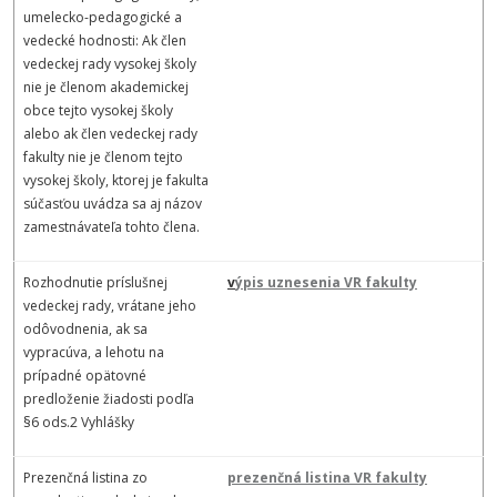
umelecko-pedagogické a
vedecké hodnosti: Ak člen
vedeckej rady vysokej školy
nie je členom akademickej
obce tejto vysokej školy
alebo ak člen vedeckej rady
fakulty nie je členom tejto
vysokej školy, ktorej je fakulta
súčasťou uvádza sa aj názov
zamestnávateľa tohto člena.
Rozhodnutie príslušnej
v
ýpis uznesenia VR fakulty
vedeckej rady, vrátane jeho
odôvodnenia, ak sa
vypracúva, a lehotu na
prípadné opätovné
predloženie žiadosti podľa
§6 ods.2 Vyhlášky
Prezenčná listina zo
prezenčná listina VR fakulty