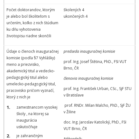
Počet doktorandov, ktorým
školených 4
je alebo bol školiteľom s
ukončených 4
určením, koľko z nich štúdium
ku dňu vyhotovenia
životopisu riadne skončili
Údaje o členoch inauguračnej
predseda inauguračnej komisie
komisie (podľa §7 Vyhlášky)
prof. Ing. Josef Štětina, PhD., FSI VUT
meno a priezvisko,
Brno, ČR
akademický titul a vedecko-
pedagogický titul alebo
členovia inauguračnej komisie
umelecko-pedagogický titul,
prof. Ing. František Urban, CSc., SjF STU
pracovisko pričom vyznačí,
v Bratislave
ktorý z nich je
prof. RNDr. Milan Malcho, PhD., SjF ŽU
zamestnancom vysokej
v Žiline
školy , na ktorej sa
inaugurácia
doc. Ing. Jaroslav Katolický, PhD., FSI
uskutočňuje
VUT Brno, ČR
je zahraničným
Náhradník
: