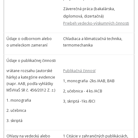
Záverečná práca (bakalárska,
diplomová, dizertačná)
Priebeh vedecko-výskumných činnosti
Údaje o odbornom alebo
Chladiaca a klimatizačná technika,
o umeleckom zameraní
termomechanika
Údaje o publikačnej činnosti
vrátane rozsahu (autorské
Publikačná činnosť
hárky) a kategórie evidencie
1, monografia -2ks /AAB, BAB
(napr. AAB, podľa vyhlášky
MŠVVaŠ SR č. 456/2012 Z. z.)
2, učebnica - 4 ks /ACB
1. monografia
3, skriptá -1ks /BCI
2. učebnica
3. skriptá
Ohlasy na vedeckú alebo
1 Citácie v zahraničných publikáciách,