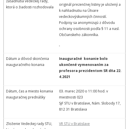
zasadnutia vedeckej rady,
originál prezenčnej listiny je uložený a
ktorá o žiadosti rozhodovala
k nahliadnutiu na Útvare
vedeckovýskumných činností.
Podpisy sa anonymizujú z dôvodu
ochrany osobnosti podľa § 11 a nasl.
Občianskeho zákonníka.
Dátum a dôvod skončenia
Inauguračné konanie bolo
inauguračného konania
ukončené vymenovaním za
profesora prezidentom SR dňa 22.
4.2021
Dátum, čas a miesto konania
03. marec 2020 o 11:00 hod. v
inauguračnej prednášky
miestnosti 023
SjF STU v Bratislave, Nám. Slobody 17,
812 31 Bratislava
Zloženie Vedeckej rady STU,
VR STU v Bratislave