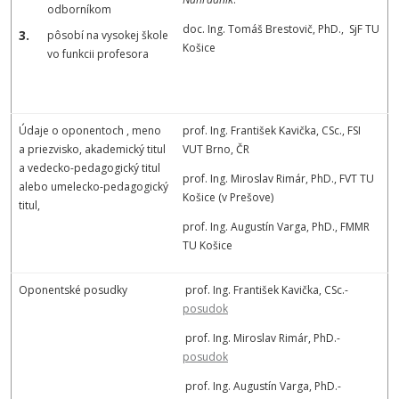
odborníkom
doc. Ing. Tomáš Brestovič, PhD., SjF TU
pôsobí na vysokej škole
Košice
vo funkcii profesora
Údaje o oponentoch , meno
prof. Ing. František Kavička, CSc., FSI
a priezvisko, akademický titul
VUT Brno, ČR
a vedecko-pedagogický titul
prof. Ing. Miroslav Rimár, PhD., FVT TU
alebo umelecko-pedagogický
Košice (v Prešove)
titul,
prof. Ing. Augustín Varga, PhD., FMMR
TU Košice
Oponentské posudky
prof. Ing. František Kavička, CSc.-
posudok
prof. Ing. Miroslav Rimár, PhD.-
posudok
prof. Ing. Augustín Varga, PhD.-