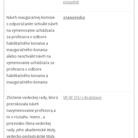
posudok
Návrh inauguračnej komisie
stanovisko
s odporúčaním schváliť návrh
na vymenovanie uchádzača
za profesora v odbore
habilitačného konania a
inauguračného konania
alebo neschváliť návrh na
vymenovanie uchádzača za
profesora v odbore
habilitačného konania a
inauguračného konania
Zloženie vedeckej rady, ktorá
VR SjF STU v Bratislave
prerokovala návrh
navymenovanie profesora,a
to v rozsahu meno , a
priezvisko člena vedeckej
rady, jeho akademické tituly,
vedecko-pedagogické tituly,