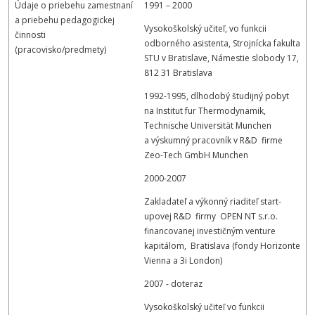
Údaje o priebehu zamestnaní
1991 – 2000
a priebehu pedagogickej
Vysokoškolský učiteľ, vo funkcii
činnosti
odborného asistenta, Strojnícka fakulta
(pracovisko/predmety)
STU v Bratislave, Námestie slobody 17,
812 31 Bratislava
1992-1995, dlhodobý študijný pobyt
na Institut fur Thermodynamik,
Technische Universität Munchen
a výskumný pracovník v R&D firme
Zeo-Tech GmbH Munchen
2000-2007
Zakladateľ a výkonný riaditeľ start-
upovej R&D firmy OPEN NT s.r.o.
financovanej investičným venture
kapitálom, Bratislava (fondy Horizonte
Vienna a 3i London)
2007 - doteraz
Vysokoškolský učiteľ vo funkcii