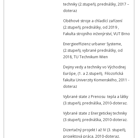
techniky (2.stupeň), prednášky, 2017 –
doteraz
Oběhové stroje a chladící zařízení
(2.stupeň), prednášky, od 2019 ,
Fakulta strojního inženýrství, VUT Brno
Energieeffizienz urbaner Systeme,
(2.stupeň), vybrané prednášky, od
2018, TU Technikum Wien
Dejiny vedy a techniky vo Východnej
Európe, (1. a 2.stupeň), Filozofická
fakulta Univerzity Komenského, 2011 -
doteraz
Vybrané state z Prenosu tepla a látky
(3.stupeň), prednáška, 2010-doteraz.
Vybrané state z Energetickej techniky
(3.stupeň), prednáška, 2010-doteraz.
Dizertačný projekt I až IV (3. stupeň),
projektová práca, 2010-doteraz.