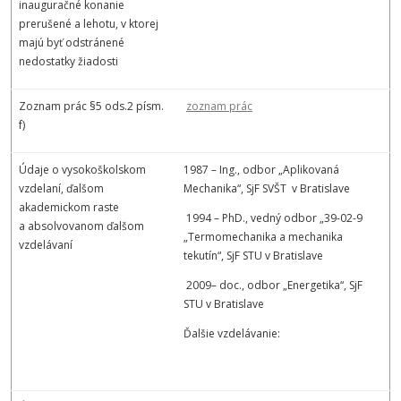
inauguračné konanie
prerušené a lehotu, v ktorej
majú byť odstránené
nedostatky žiadosti
Zoznam prác §5 ods.2 písm.
zoznam prác
f)
Údaje o vysokoškolskom
1987 – Ing., odbor „Aplikovaná
vzdelaní, ďalšom
Mechanika“, SjF SVŠT v Bratislave
akademickom raste
1994 – PhD., vedný odbor „39-02-9
a absolvovanom ďalšom
„Termomechanika a mechanika
vzdelávaní
tekutín“, SjF STU v Bratislave
2009– doc., odbor „Energetika“, SjF
STU v Bratislave
Ďalšie vzdelávanie: