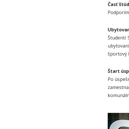
Časť štúd
Podporíme
Ubytovan
Študenti 
ubytovani
športový k
Štart úsp
Po úspešn
zamestnan
komunálne