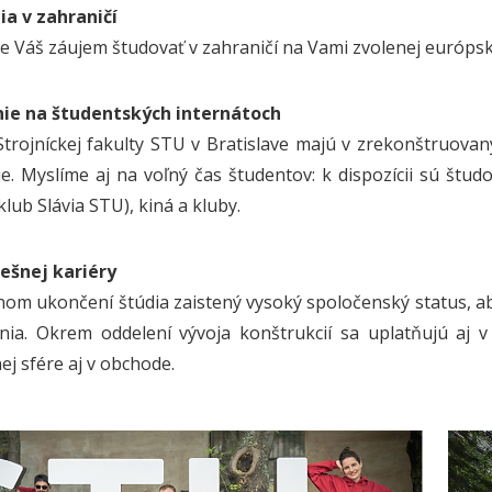
ia v zahraničí
 Váš záujem študovať v zahraničí na Vami zvolenej európske
ie na študentských internátoch
Strojníckej fakulty STU v Bratislave majú v zrekonštruo
e. Myslíme aj na voľný čas študentov: k dispozícii sú študov
lub Slávia STU), kiná a kluby.
ešnej kariéry
om ukončení štúdia zaistený vysoký spoločenský status, a
ia. Okrem oddelení vývoja konštrukcií sa uplatňujú aj v 
j sfére aj v obchode.