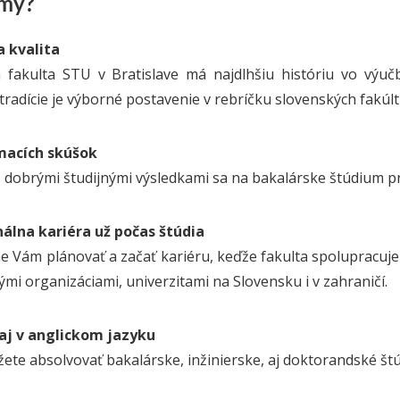
 my?
a kvalita
a fakulta STU v Bratislave má najdlhšiu históriu vo výuč
radície je výborné postavenie v rebríčku slovenských fakúl
ímacích skúšok
s dobrými študijnými výsledkami sa na bakalárske štúdium pr
álna kariéra už počas štúdia
Vám plánovať a začať kariéru, keďže fakulta spolupracuje
mi organizáciami, univerzitami na Slovensku i v zahraničí.
aj v anglickom jazyku
ete absolvovať bakalárske, inžinierske, aj doktorandské št