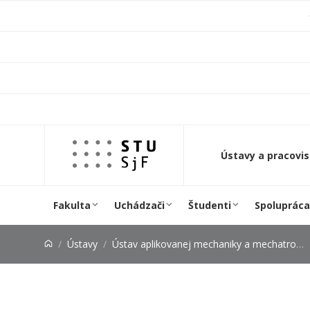
Prejsť na obsah
Ústavy a pracovi
Fakulta
Uchádzači
Študenti
Spolupráca
Ústavy
Ústav aplikovanej mechaniky a mechatroniky