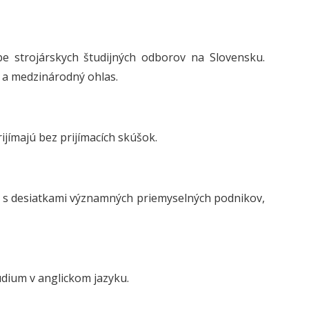
be strojárskych študijných odborov na Slovensku.
t a medzinárodný ohlas.
ijímajú bez prijímacích skúšok.
 s desiatkami významných priemyselných podnikov,
údium v anglickom jazyku.