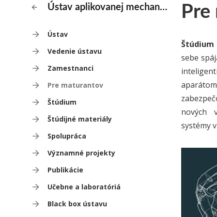
Pre
Ústav aplikovanej mechaniky a mechatroniky
Ústav
Štúdium 
Vedenie ústavu
sebe spáj
Zamestnanci
intelige
aparátom
Pre maturantov
zabezpečo
Štúdium
nových vý
Štúdijné materiály
systémy v
Spolupráca
Významné projekty
Publikácie
Učebne a laboratóriá
Black box ústavu