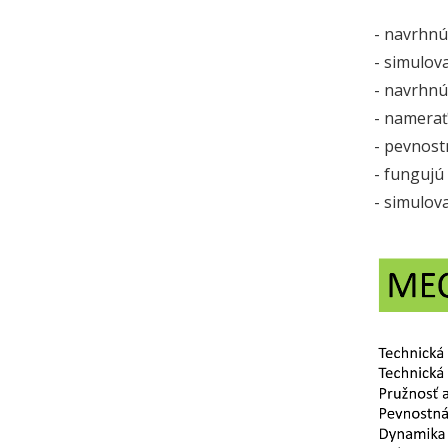
- navrhnú
- simulov
- navrhnú
- namerať
- pevnost
- fungujú
- simulov