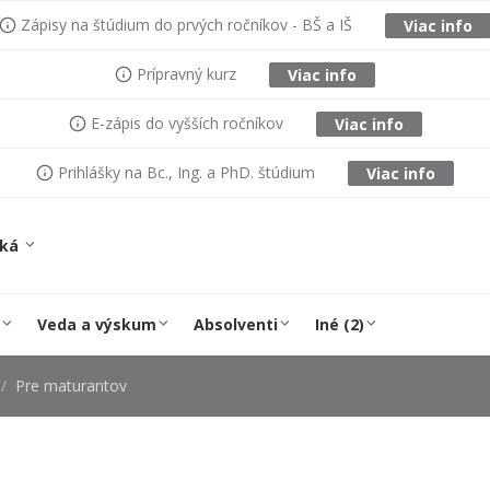
Zápisy na štúdium do prvých ročníkov - BŠ a IŠ
Viac info
Prípravný kurz
Viac info
E-zápis do vyšších ročníkov
Viac info
Prihlášky na Bc., Ing. a PhD. štúdium
Viac info
ská
Veda a výskum
Absolventi
Iné (2)
Pre maturantov