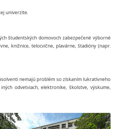
j univerzite.
vaných študentských domovoch zabezpečené výborné
ne, knižnice, telocvične, plavárne, štadióny (napr.
bsolventi nemajú problém so získaním lukratívneho
iných odvetviach, elektronike, školstve, výskume,