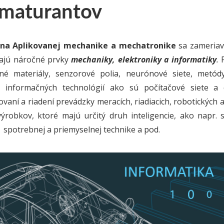
 maturantov
na Aplikovanej mechanike a mechatronike
sa zameriava
ajú náročné prvky
mechaniky, elektroniky a informatiky
.
P
ntné materiály, senzorové polia, neurónové siete, metó
 informačných technológií ako sú počítačové siete a d
vaní a riadení prevádzky meracích, riadiacich, robotických
robkov, ktoré majú určitý druh inteligencie, ako napr.
 spotrebnej a priemyselnej technike a pod.