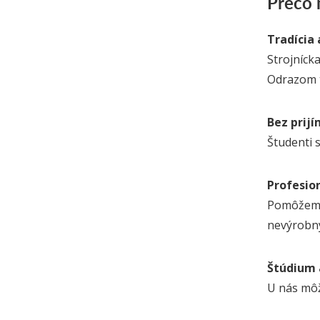
Prečo
Tradícia 
Strojníck
Odrazom t
Bez prij
Študenti 
Profesion
Pomôžeme 
nevýrobný
Štúdium 
U nás môž