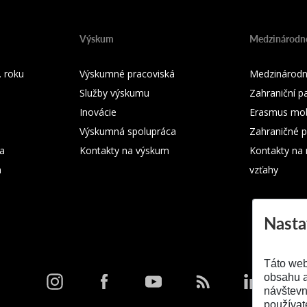
Výskum
Medzinárodné
 roku
Výskumné pracoviská
Medzinárodn
Služby výskumu
Zahraniční pa
Inovácie
Erasmus mobi
Výskumná spolupráca
Zahraničné p
ka
Kontakty na výskum
Kontakty na
m
vzťahy
Nasta
Táto web
obsahu a
návštevn
používat