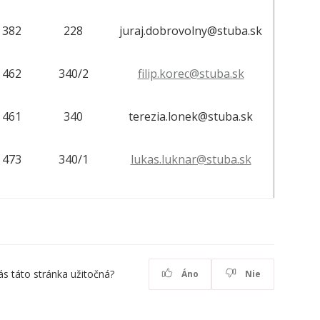
382
228
juraj.dobrovolny@stuba.sk
462
340/2
filip.korec@stuba.sk
461
340
terezia.lonek@stuba.sk
473
340/1
lukas.luknar@stuba.sk
ás táto stránka užitočná?
Áno
Nie