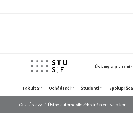
Prejsť na obsah
Ústavy a pracovi
Fakulta
Uchádzači
Študenti
Spolupráca
Ústavy
Ústav automobilového inžinierstva a konštruovania