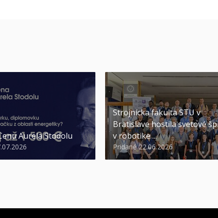
Strojnícka fakulta STU v
Bratislave hostila svetové šp
 Cenu Aurela Stodolu
v robotike ...
7.07.2026
Pridané 22.06.2026