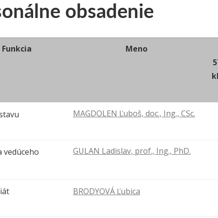
sonálne obsadenie
Funkcia
Meno
5
k
MAGDOLEN Ľuboš, doc., Ing., CSc.
stavu
GULAN Ladislav, prof., Ing., PhD.
a vedúceho
iát
BRODYOVÁ Ľubica