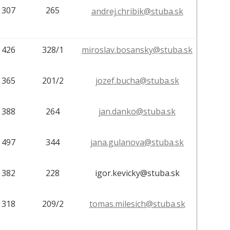
307
265
andrej.chribik@stuba.sk
426
328/1
miroslav.bosansky@stuba.sk
365
201/2
jozef.bucha@stuba.sk
388
264
jan.danko@stuba.sk
497
344
jana.gulanova@stuba.sk
382
228
igor.kevicky@stuba.sk
318
209/2
tomas.milesich@stuba.sk