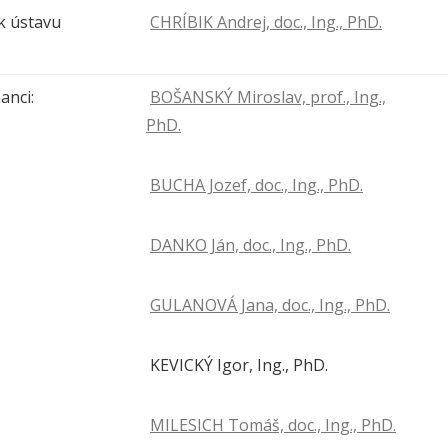
k ústavu
CHRÍBIK Andrej, doc., Ing., PhD.
anci:
BOŠANSKÝ Miroslav, prof., Ing.,
PhD.
BUCHA Jozef, doc., Ing., PhD.
DANKO Ján, doc., Ing., PhD.
GULANOVÁ Jana, doc., Ing., PhD.
KEVICKÝ Igor, Ing., PhD.
MILESICH Tomáš, doc., Ing., PhD.