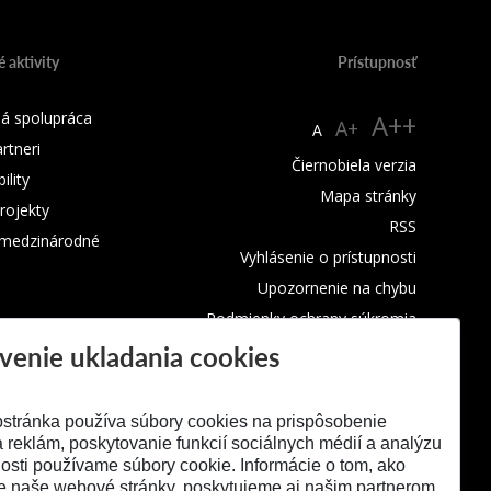
 aktivity
Prístupnosť
á spolupráca
A++
A+
A
rtneri
Čiernobiela verzia
lity
Mapa stránky
rojekty
RSS
 medzinárodné
Vyhlásenie o prístupnosti
Upozornenie na chybu
Podmienky ochrany súkromia
venie ukladania cookies
Využívanie súborov cookies
stránka používa súbory cookies na prispôsobenie
 reklám, poskytovanie funkcií sociálnych médií a analýzu
osti používame súbory cookie. Informácie o tom, ako
e naše webové stránky, poskytujeme aj našim partnerom