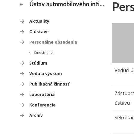
Per
Ústav automobilového inžinierstva a konštruovania
Aktuality
O ústave
Personálne obsadenie
Zmestnanci
Štúdium
Vedúci ú
Veda a výskum
Publikačná činnosť
Zástupc
Laboratóriá
ústavu
Konferencie
Archív
Sekretar