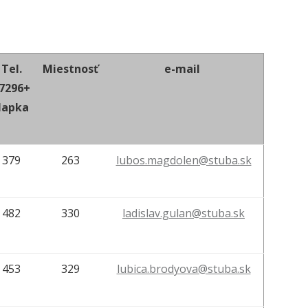
Tel.
Miestnosť
e-mail
7296+
lapka
379
263
lubos.magdolen@stuba.sk
482
330
ladislav.gulan@stuba.sk
453
329
lubica.brodyova@stuba.sk