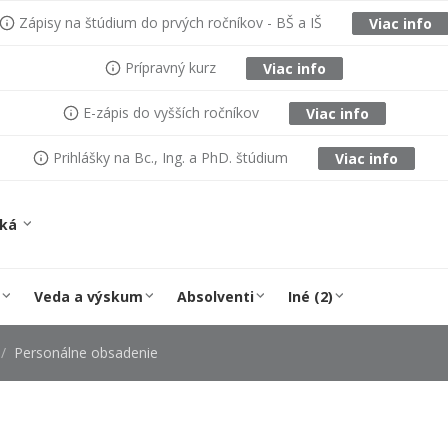
Zápisy na štúdium do prvých ročníkov - BŠ a IŠ
Viac info
Prípravný kurz
Viac info
E-zápis do vyšších ročníkov
Viac info
Prihlášky na Bc., Ing. a PhD. štúdium
Viac info
ská
Veda a výskum
Absolventi
Iné (2)
Personálne obsadenie