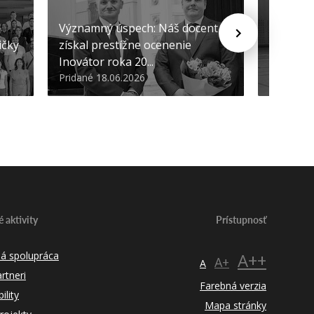
Významný úspech: Náš docent
Náš form
ičky
získal prestížne ocenenie
európsk
Inovátor roka 20...
sa predst
Pridané 18.06.2026
Pridané 1
 aktivity
Prístupnosť
á spolupráca
A++
A+
A
rtneri
Farebná verzia
lity
Mapa stránky