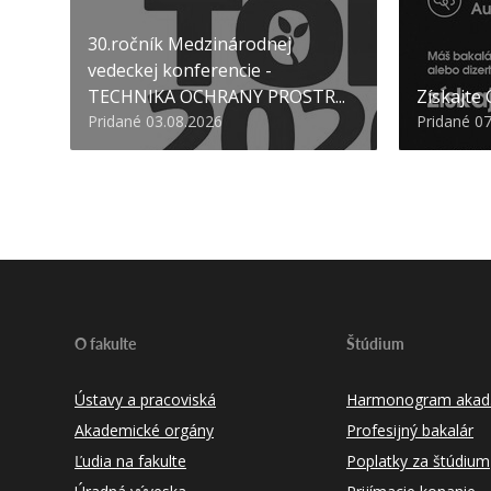
30.ročník Medzinárodnej
vedeckej konferencie -
TECHNIKA OCHRANY PROSTR...
Získajte
Pridané 03.08.2026
Pridané 0
O fakulte
Štúdium
Ústavy a pracoviská
Harmonogram akad.
Akademické orgány
Profesijný bakalár
Ľudia na fakulte
Poplatky za štúdium