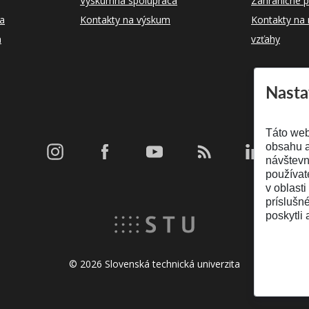
Výskumná spolupráca
Zahraničné p
ka
Kontakty na výskum
Kontakty na
m
vzťahy
Nasta
Táto web
obsahu a
návštevn
používat
v oblasti
príslušn
poskytli 
© 2026 Slovenská technická univerzita