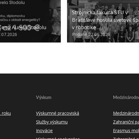
Strojnícka fakulta STU v
Bratislave hostila svetové šp
 Cenu Aurela Stodolu
v robotike ...
7.07.2026
Pridané 22.06.2026
Výskum
Medzinárodné
 roku
Výskumné pracoviská
Medzinárodn
Služby výskumu
Zahraniční pa
Inovácie
Erasmus mobi