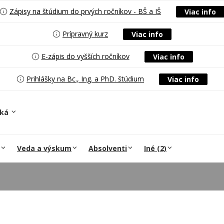
Zápisy na štúdium do prvých ročníkov - BŠ a IŠ
Viac info
Prípravný kurz
Viac info
E-zápis do vyšších ročníkov
Viac info
Prihlášky na Bc., Ing. a PhD. štúdium
Viac info
ská
Veda a výskum
Absolventi
Iné (2)