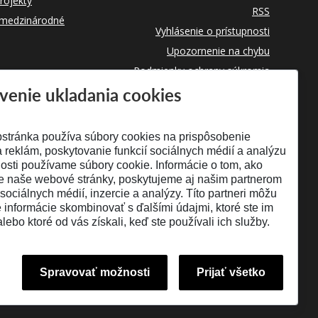
rojekty
RSS
 medzinárodné
Vyhlásenie o prístupnosti
Upozornenie na chybu
Podmienky ochrany súkromia
venie ukladania cookies
Využívanie súborov cookies
stránka používa súbory cookies na prispôsobenie
 reklám, poskytovanie funkcií sociálnych médií a analýzu
osti používame súbory cookie. Informácie o tom, ako
e naše webové stránky, poskytujeme aj našim partnerom
 sociálnych médií, inzercie a analýzy. Títo partneri môžu
é informácie skombinovať s ďalšími údajmi, ktoré ste im
alebo ktoré od vás získali, keď ste používali ich služby.
Spravovať možnosti
Prijať všetko