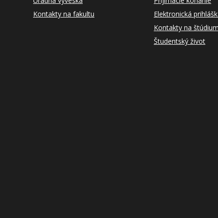
Úradná výveska
Prijímacie konanie
Kontakty na fakultu
Elektronická prihláš
Kontakty na štúdiu
Študentský život