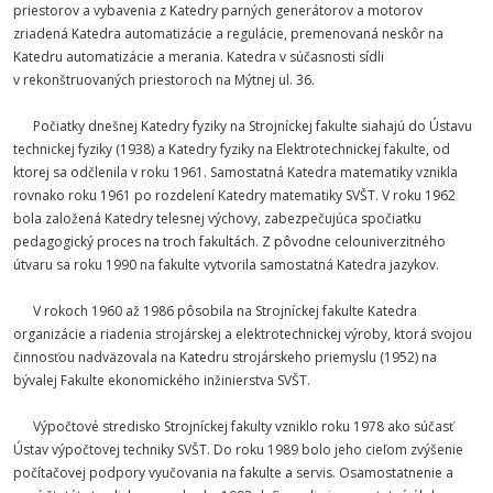
priestorov a vybavenia z Katedry parných generátorov a motorov
zriadená Katedra automatizácie a regulácie, premenovaná neskôr na
Katedru automatizácie a merania. Katedra v súčasnosti sídli
v rekonštruovaných priestoroch na Mýtnej ul. 36.
Počiatky dnešnej Katedry fyziky na Strojníckej fakulte siahajú do Ústavu
technickej fyziky (1938) a Katedry fyziky na Elektrotechnickej fakulte, od
ktorej sa odčlenila v roku 1961. Samostatná Katedra matematiky vznikla
rovnako roku 1961 po rozdelení Katedry matematiky SVŠT. V roku 1962
bola založená Katedry telesnej výchovy, zabezpečujúca spočiatku
pedagogický proces na troch fakultách. Z pôvodne celouniverzitného
útvaru sa roku 1990 na fakulte vytvorila samostatná Katedra jazykov.
V rokoch 1960 až 1986 pôsobila na Strojníckej fakulte Katedra
organizácie a riadenia strojárskej a elektrotechnickej výroby, ktorá svojou
činnosťou nadväzovala na Katedru strojárskeho priemyslu (1952) na
bývalej Fakulte ekonomického inžinierstva SVŠT.
Výpočtové stredisko Strojníckej fakulty vzniklo roku 1978 ako súčasť
Ústav výpočtovej techniky SVŠT. Do roku 1989 bolo jeho cieľom zvýšenie
počítačovej podpory vyučovania na fakulte a servis. Osamostatnenie a