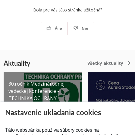
Bola pre vás táto stránka užitočná?
Áno
Nie
Aktuality
Všetky aktuality
30.ročník Medzinárodnej
vedeckej konferencie -
TECHNIKA OCHRANY
PROSTR...
Získajte Cenu Aure
Nastavenie ukladania cookies
Pridané 03.08.2026
Pridané 07.07.2026
Táto webstránka používa súbory cookies na