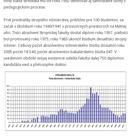
nový štatút strediska mu od roku 1992 definovali aj samostatné úlohy v
pedagogickom procese.
Prvé prednášky strojného inžinierstva, približne pre 100 študentov, sa
začali v školskom roku 1940/1941 v provizórnych priestoroch na Mýtnej
ulici. Tisíci absolvent Strojníckej fakulty dostal diplom roku 1957, päťtisíci
bol promovaný roku 1975, roku 1983 ukončil štúdium desaťtisíci strojný
inžinier. Celkový počet absolventov inžinierskeho štúdia dosiahol roku
2005 počet 18 549, počet absolventov bakalárskeho štúdia 647. V
uvedenom období svojej existencie udelila fakulta ďalej 750 diplomov
kandidáta vied a philosophie doktor.