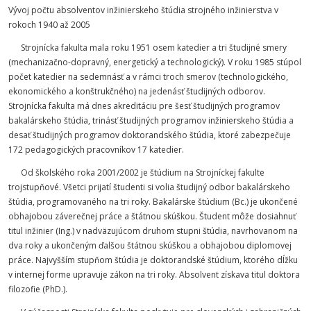
Vývoj počtu absolventov inžinierskeho štúdia strojného inžinierstva v
rokoch 1940 až 2005
Strojnícka fakulta mala roku 1951 osem katedier a tri študijné smery
(mechanizačno-dopravný, energetický a technologický). V roku 1985 stúpol
počet katedier na sedemnásť a v rámci troch smerov (technologického,
ekonomického a konštrukčného) na jedenásť študijných odborov.
Strojnícka fakulta má dnes akreditáciu pre šesť študijných programov
bakalárskeho štúdia, trinásť študijných programov inžinierskeho štúdia a
desať študijných programov doktorandského štúdia, ktoré zabezpečuje
172 pedagogických pracovníkov 17 katedier.
Od školského roka 2001/2002 je štúdium na Strojníckej fakulte
trojstupňové. Všetci prijatí študenti si volia študijný odbor bakalárskeho
štúdia, programovaného na tri roky. Bakalárske štúdium (Bc.) je ukončené
obhajobou záverečnej práce a štátnou skúškou. Študent môže dosiahnuť
titul inžinier (Ing.) v nadväzujúcom druhom stupni štúdia, navrhovanom na
dva roky a ukončeným ďalšou štátnou skúškou a obhajobou diplomovej
práce. Najvyšším stupňom štúdia je doktorandské štúdium, ktorého dĺžku
v internej forme upravuje zákon na tri roky. Absolvent získava titul doktora
filozofie (PhD.).