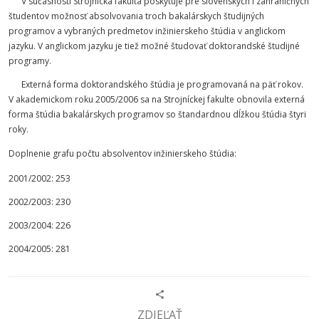
V súčasnosti Strojnícka fakulta poskytuje pre slovenských i zahraničných
študentov možnosť absolvovania troch bakalárskych študijných
programov a vybraných predmetov inžinierskeho štúdia v anglickom
jazyku. V anglickom jazyku je tiež možné študovať doktorandské študijné
programy.
Externá forma doktorandského štúdia je programovaná na päť rokov.
V akademickom roku 2005/2006 sa na Strojníckej fakulte obnovila externá
forma štúdia bakalárskych programov so štandardnou dĺžkou štúdia štyri
roky.
Doplnenie grafu počtu absolventov inžinierskeho štúdia:
2001/2002: 253
2002/2003: 230
2003/2004: 226
2004/2005: 281
ZDIEĽAŤ