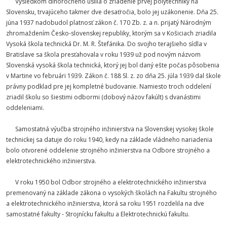
Výsledkom dlhoročného úsilia o zriadenie prvej polytechniky na
Slovensku, trvajúceho takmer dve desaťročia, bolo jej uzákonenie. Dňa 25.
júna 1937 nadobudol platnosť zákon č. 170 Zb. z. a n. prijatý Národným
zhromaždením Česko-slovenskej republiky, ktorým sa v Košiciach zriadila
Vysoká škola technická Dr. M. R. Štefánika. Do svojho terajšieho sídla v
Bratislave sa škola presťahovala v roku 1939 už pod novým názvom
Slovenská vysoká škola technická, ktorý jej bol daný ešte počas pôsobenia
v Martine vo februári 1939. Zákon č. 188 Sl. z. zo dňa 25. júla 1939 dal škole
právny podklad pre jej kompletné budovanie. Namiesto troch oddelení
zriadil školu so šiestimi odbormi (dobový názov fakúlt) s dvanástimi
oddeleniami.
Samostatná výučba strojného inžinierstva na Slovenskej vysokej škole
technickej sa datuje do roku 1940, kedy na základe vládneho nariadenia
bolo otvorené oddelenie strojného inžinierstva na Odbore strojného a
elektrotechnického inžinierstva.
V roku 1950 bol Odbor strojného a elektrotechnického inžinierstva
premenovaný na základe zákona o vysokých školách na Fakultu strojného
a elektrotechnického inžinierstva, ktorá sa roku 1951 rozdelila na dve
samostatné fakulty - Strojnícku fakultu a Elektrotechnickú fakultu.