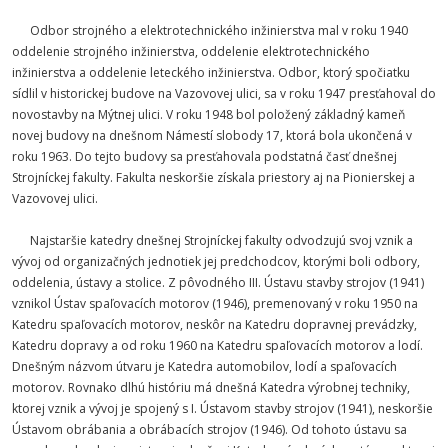
Odbor strojného a elektrotechnického inžinierstva mal v roku 1940
oddelenie strojného inžinierstva, oddelenie elektrotechnického
inžinierstva a oddelenie leteckého inžinierstva. Odbor, ktorý spočiatku
sídlil v historickej budove na Vazovovej ulici, sa v roku 1947 presťahoval do
novostavby na Mýtnej ulici. V roku 1948 bol položený základný kameň
novej budovy na dnešnom Námestí slobody 17, ktorá bola ukončená v
roku 1963. Do tejto budovy sa presťahovala podstatná časť dnešnej
Strojníckej fakulty. Fakulta neskoršie získala priestory aj na Pionierskej a
Vazovovej ulici.
Najstaršie katedry dnešnej Strojníckej fakulty odvodzujú svoj vznik a
vývoj od organizačných jednotiek jej predchodcov, ktorými boli odbory,
oddelenia, ústavy a stolice. Z pôvodného III. Ústavu stavby strojov (1941)
vznikol Ústav spaľovacích motorov (1946), premenovaný v roku 1950 na
Katedru spaľovacích motorov, neskôr na Katedru dopravnej prevádzky,
Katedru dopravy a od roku 1960 na Katedru spaľovacích motorov a lodí.
Dnešným názvom útvaru je Katedra automobilov, lodí a spaľovacích
motorov. Rovnako dlhú históriu má dnešná Katedra výrobnej techniky,
ktorej vznik a vývoj je spojený s I. Ústavom stavby strojov (1941), neskoršie
Ústavom obrábania a obrábacích strojov (1946). Od tohoto ústavu sa