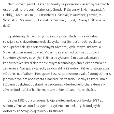
Na budovaní profilu a kreditu fakulty sa podieľalo viacero významných
osobností - profesori J. Čabelka, J. Gonda, F. Šujanský, J. Nemessányi, A.
Hebký, J. Koľoušek ml., E. Hirschfeld, E. Šišolák, V. Křivánek, J.Kováč, M.
Škrabák, G. Stegmann, J. Lendel, O. Puchner, E. Foit, J. Garaj, E. Škrabal a
ďalší.
V päťdesiatych rokoch rýchlo rástol počet študentov a učiteľov,
rozvíjala sa cieľavedomá vedeckovýskumná činnosť a rozširovala sa
spolupráca fakulty s priemyselnými závodmi, výskumnými ústavmi a
Slovenskou akadémiou vied. V osemdesiatych rokoch nadobudlo v
štruktúre výchovy strojných inžinierov významné miesto zakladanie
konzultačných stredísk predovšetkým technologického a ekonomického
zamerania. Najlepšie výsledky sa dosiahli v Závodoch ťažkého strojárstva
v Dubnici nad Váhom. Postupom času sa prehodnocoval pôvodný zámer s
jedným profilom absolventa a nahradil sa zásadou, v zmysle ktorej malo
štúdium poskytnúť dostatočné vedomosti všeobecného charakteru a v
závere štúdia získať hlbšie znalosti v určitej oblasti - špecializácii.
V roku 1985 bola zriadená Strojárskotechnologická fakulta SVŠT so
sídlom v Trnave, ktorá sa vytvorila vyčlenením niektorých študijných
odborov zo Strojníckej fakulty v Bratislave.