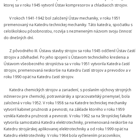
ktorej sa v roku 1945 vytvoril Ústav kompresorov a chladiacich strojov.
V rokoch 1941-1942 bol založený Ústav mechaniky, v roku 1951
premenovaný na Katedru technickej mechaniky. Táto katedra, spočiatku s
celoškolskou pôsobnosťou, rozvíja s nezmeneným názvom svoju činnosť
do dnešných dní.
Z pôvodného III. Ústavu stavby strojov sa roku 1945 odčlenil Ústav častí
strojov a zdvíhadiel. Po jeho spojení s Ústavom technického kreslenia a
Ústavom všeobecného strojníctva sa v roku 1951 vytvorila Katedra častí
strojov, premenovaná neskoršie na Katedru častí strojov a prevodov a v
roku 1990 opäť na Katedru častí strojov.
Katedra chemických strojov a zariadení, s poslaním výchovy strojných
inžinierov pre chemický, potravinársky a spracovateľský priemysel, bola
založená v roku 1952. V roku 1958 sa na Katedre technickej mechaniky
vytvoril kabinet pružnosti a pevnosti, na základe ktorého v roku 1959
vznikla Katedra pružnosti a pevnosti. V roku 1962 sa na Strojníckej fakulte
vytvorila samostatná Katedra elektrotechniky, premenovaná neskoršie na
Katedru strojárskej aplikovanej elektrotechniky a od roku 1999 opäť na
Katedru elektrotechniky. V roku 1964 bola vyčlenením pracovníkov,