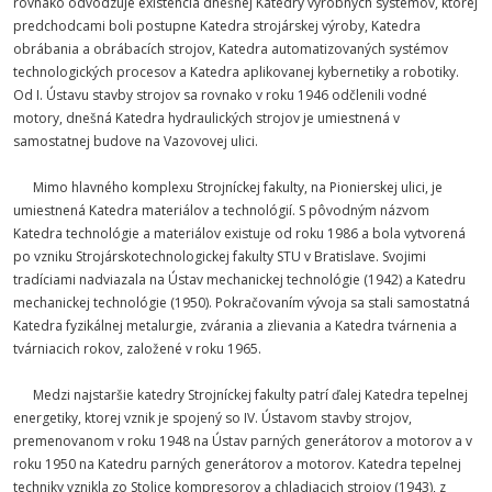
rovnako odvodzuje existencia dnešnej Katedry výrobných systémov, ktorej
predchodcami boli postupne Katedra strojárskej výroby, Katedra
obrábania a obrábacích strojov, Katedra automatizovaných systémov
technologických procesov a Katedra aplikovanej kybernetiky a robotiky.
Od I. Ústavu stavby strojov sa rovnako v roku 1946 odčlenili vodné
motory, dnešná Katedra hydraulických strojov je umiestnená v
samostatnej budove na Vazovovej ulici.
Mimo hlavného komplexu Strojníckej fakulty, na Pionierskej ulici, je
umiestnená Katedra materiálov a technológií. S pôvodným názvom
Katedra technológie a materiálov existuje od roku 1986 a bola vytvorená
po vzniku Strojárskotechnologickej fakulty STU v Bratislave. Svojimi
tradíciami nadviazala na Ústav mechanickej technológie (1942) a Katedru
mechanickej technológie (1950). Pokračovaním vývoja sa stali samostatná
Katedra fyzikálnej metalurgie, zvárania a zlievania a Katedra tvárnenia a
tvárniacich rokov, založené v roku 1965.
Medzi najstaršie katedry Strojníckej fakulty patrí ďalej Katedra tepelnej
energetiky, ktorej vznik je spojený so IV. Ústavom stavby strojov,
premenovanom v roku 1948 na Ústav parných generátorov a motorov a v
roku 1950 na Katedru parných generátorov a motorov. Katedra tepelnej
techniky vznikla zo Stolice kompresorov a chladiacich strojov (1943), z