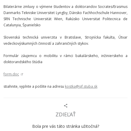
Bilaterárne zmluvy o výmene študentov a doktorandov Socrates/Erasmus
Danmarks Tekniske Universitet Lyngby, Dánsko Fachhochschule Hannover,
SRN Technische Universität Wien, Rakúsko Universitat Politecnica de
Catalunyia, Španielsko
Slovenská technická univerzita v Bratislave, Strojnícka fakulta, Útvar
vedeckovýskumných činností a zahraničných stykov.
Formulár záujemcu o mobilitu v rámci bakalárskeho, inžinierskeho a
doktorandského štúdia
form.doc
stiahnite, vyplnte a pošlite na adresu
kostka@sjf.stuba.sk
ZDIEĽAŤ
Bola pre vás táto stránka užitočná?