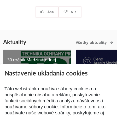
Áno
Nie
Aktuality
Všetky aktuality
30.ročník Medzinárodnej
vedeckej konferencie -
Nastavenie ukladania cookies
TECHNIKA OCHRANY
PROSTR...
Získajte Cenu Aure
Pridané 03.08.2026
Pridané 07.07.2026
Táto webstránka používa súbory cookies na
prispôsobenie obsahu a reklám, poskytovanie
funkcií sociálnych médií a analýzu návštevnosti
používame súbory cookie. Informácie o tom, ako
používate naše webové stránky, poskytujeme aj