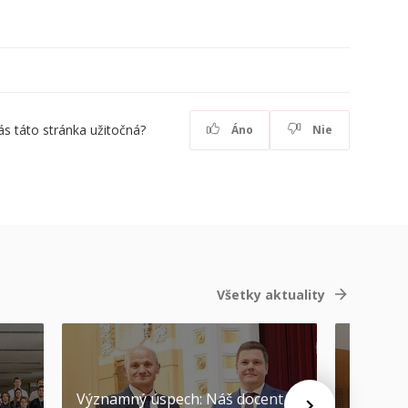
ás táto stránka užitočná?
Áno
Nie
Všetky aktuality
Významný úspech: Náš docent
Náš form