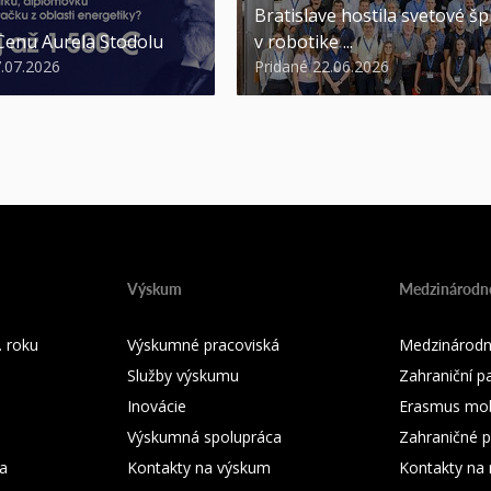
Bratislave hostila svetové šp
 Cenu Aurela Stodolu
v robotike ...
7.07.2026
Pridané 22.06.2026
Výskum
Medzinárodné
 roku
Výskumné pracoviská
Medzinárodn
Služby výskumu
Zahraniční pa
Inovácie
Erasmus mobi
Výskumná spolupráca
Zahraničné p
ka
Kontakty na výskum
Kontakty na