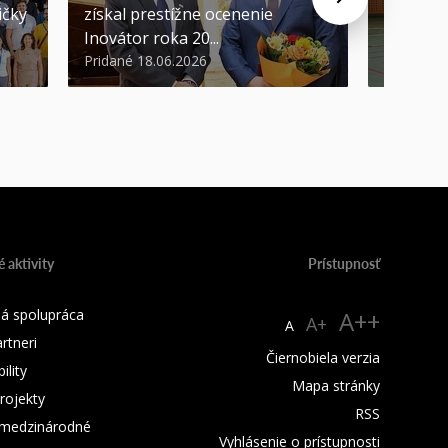
ičky
získal prestížne ocenenie
európsk
Inovátor roka 20...
sa predst
Pridané 18.06.2026
Pridané 1
 aktivity
Prístupnosť
á spolupráca
A++
A+
A
rtneri
Čiernobiela verzia
lity
Mapa stránky
rojekty
RSS
 medzinárodné
Vyhlásenie o prístupnosti