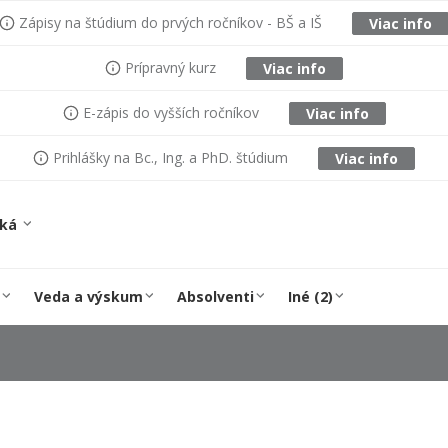
Zápisy na štúdium do prvých ročníkov - BŠ a IŠ
Viac info
Prípravný kurz
Viac info
E-zápis do vyšších ročníkov
Viac info
Prihlášky na Bc., Ing. a PhD. štúdium
Viac info
ská
Veda a výskum
Absolventi
Iné (2)