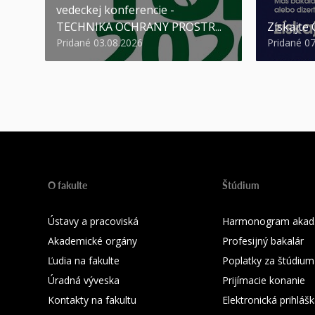
vedeckej konferencie -
TECHNIKA OCHRANY PROSTR...
Získajte
Pridané 03.08.2026
Pridané 0
O fakulte
Štúdium
Ústavy a pracoviská
Harmonogram akad.
Akademické orgány
Profesijný bakalár
Ľudia na fakulte
Poplatky za štúdium
Úradná výveska
Prijímacie konanie
Kontakty na fakultu
Elektronická prihláš