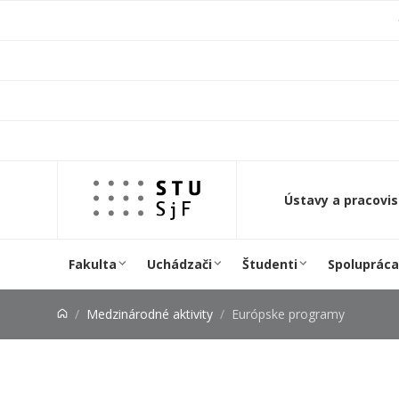
Prejsť na obsah
Ústavy a pracovi
Fakulta
Uchádzači
Študenti
Spolupráca
Medzinárodné aktivity
Európske programy