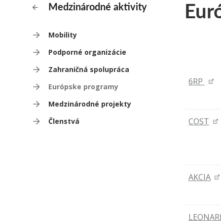
Eur
Medzinárodné aktivity
Mobility
Podporné organizácie
Zahraničná spolupráca
6RP
Európske programy
Medzinárodné projekty
COST
Členstvá
AKCIA
LEONAR