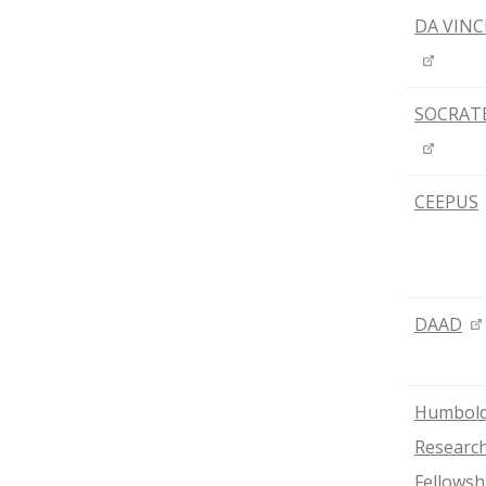
DA VINC
SOCRAT
CEEPUS
DAAD
Humbold
Researc
Fellowsh