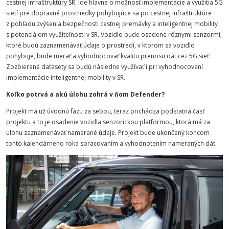
cestnej infraštruktúry SR. Ide hlavne o možnosť implementácie a využitia 5G
sietí pre dopravné prostriedky pohybujúce sa po cestnej infraštruktúre
z pohľadu zvýšenia bezpečnosti cestnej premávky a inteligentnej mobility
s potenciálom využiteľnosti v SR. Vozidlo bude osadené rôznymi senzormi,
ktoré budú zaznamenávať údaje o prostredí, v ktorom sa vozidlo
pohybuje, bude merať a vyhodnocovať kvalitu prenosu dát cez 5G sieť.
Zozbierané datasety sa budú následne využívať i pri vyhodnocovaní
implementácie inteligentnej mobility v SR.
Koľko potrvá a akú úlohu zohrá v ňom Defender?
Projekt má už úvodnú fázu za sebou, teraz prichádza podstatná časť
projektu a to je osadenie vozidla senzorickou platformou, ktorá má za
úlohu zaznamenávať namerané údaje. Projekt bude ukončený koncom
tohto kalendárneho roka spracovaním a vyhodnotením nameraných dát.