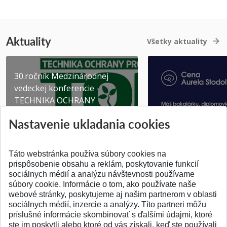
Aktuality
Všetky aktuality
30.ročník Medzinárodnej
vedeckej konferencie -
TECHNIKA OCHRANY
PROSTR...
Získajte Cenu Aure
Nastavenie ukladania cookies
Pridané 03.08.2026
Pridané 07.07.2026
Táto webstránka používa súbory cookies na
prispôsobenie obsahu a reklám, poskytovanie funkcií
sociálnych médií a analýzu návštevnosti používame
súbory cookie. Informácie o tom, ako používate naše
webové stránky, poskytujeme aj našim partnerom v oblasti
SPÄŤ NA VRCH
sociálnych médií, inzercie a analýzy. Títo partneri môžu
príslušné informácie skombinovať s ďalšími údajmi, ktoré
ste im poskytli alebo ktoré od vás získali, keď ste používali