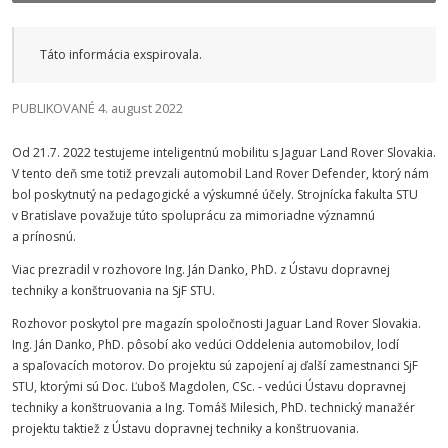
Táto informácia exspirovala.
PUBLIKOVANÉ 4. august 2022
Od 21.7. 2022 testujeme inteligentnú mobilitu s Jaguar Land Rover Slovakia.
V tento deň sme totiž prevzali automobil Land Rover Defender, ktorý nám
bol poskytnutý na pedagogické a výskumné účely. Strojnícka fakulta STU
v Bratislave považuje túto spoluprácu za mimoriadne významnú
a prínosnú.
Viac prezradil v rozhovore Ing. Ján Danko, PhD. z Ústavu dopravnej
techniky a konštruovania na SjF STU.
Rozhovor poskytol pre magazín spoločnosti Jaguar Land Rover Slovakia.
Ing. Ján Danko, PhD. pôsobí ako vedúci Oddelenia automobilov, lodí
a spaľovacích motorov. Do projektu sú zapojení aj ďalší zamestnanci SjF
STU, ktorými sú Doc. Ľuboš Magdolen, CSc. - vedúci Ústavu dopravnej
techniky a konštruovania a Ing. Tomáš Milesich, PhD. technický manažér
projektu taktiež z Ústavu dopravnej techniky a konštruovania.