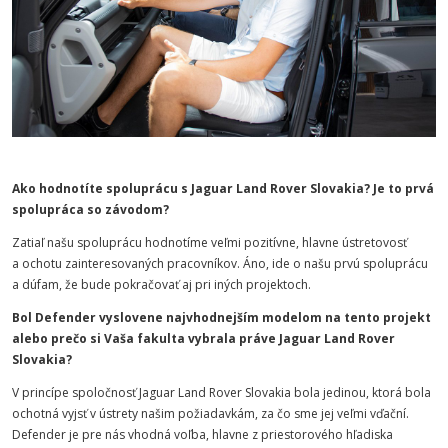
Ako hodnotíte spoluprácu s Jaguar Land Rover Slovakia? Je to prvá
spolupráca so závodom?
Zatiaľ našu spoluprácu hodnotíme veľmi pozitívne, hlavne ústretovosť
a ochotu zainteresovaných pracovníkov. Áno, ide o našu prvú spoluprácu
a dúfam, že bude pokračovať aj pri iných projektoch.
Bol Defender vyslovene najvhodnejším modelom na tento projekt
alebo prečo si Vaša fakulta vybrala práve Jaguar Land Rover
Slovakia?
V princípe spoločnosť Jaguar Land Rover Slovakia bola jedinou, ktorá bola
ochotná vyjsť v ústrety našim požiadavkám, za čo sme jej veľmi vďační.
Defender je pre nás vhodná voľba, hlavne z priestorového hľadiska