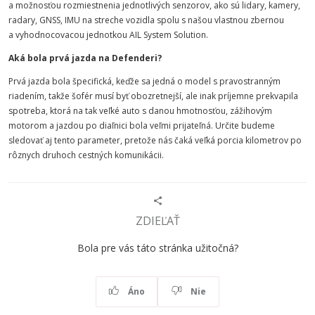
a možnosťou rozmiestnenia jednotlivých senzorov, ako sú lidary, kamery,
radary, GNSS, IMU na streche vozidla spolu s našou vlastnou zbernou
a vyhodnocovacou jednotkou AIL System Solution.
Aká bola prvá jazda na Defenderi?
Prvá jazda bola špecifická, keďže sa jedná o model s pravostranným
riadením, takže šofér musí byť obozretnejší, ale inak príjemne prekvapila
spotreba, ktorá na tak veľké auto s danou hmotnosťou, zážihovým
motorom a jazdou po diaľnici bola veľmi prijateľná. Určite budeme
sledovať aj tento parameter, pretože nás čaká veľká porcia kilometrov po
rôznych druhoch cestných komunikácii.
ZDIEĽAŤ
Bola pre vás táto stránka užitočná?
Áno
Nie