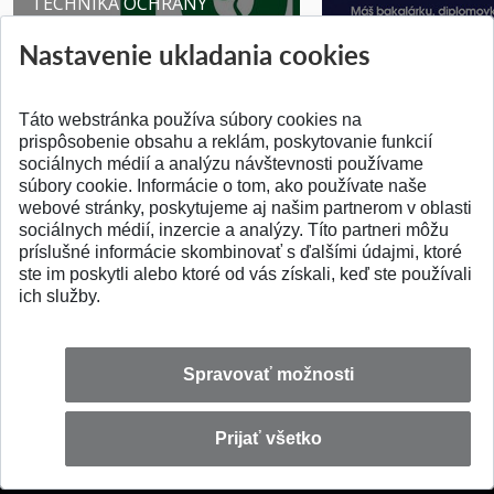
TECHNIKA OCHRANY
PROSTR...
Získajte Cenu Aure
Nastavenie ukladania cookies
Pridané 03.08.2026
Pridané 07.07.2026
Táto webstránka používa súbory cookies na
prispôsobenie obsahu a reklám, poskytovanie funkcií
sociálnych médií a analýzu návštevnosti používame
súbory cookie. Informácie o tom, ako používate naše
webové stránky, poskytujeme aj našim partnerom v oblasti
SPÄŤ NA VRCH
sociálnych médií, inzercie a analýzy. Títo partneri môžu
príslušné informácie skombinovať s ďalšími údajmi, ktoré
ste im poskytli alebo ktoré od vás získali, keď ste používali
ich služby.
Spravovať možnosti
Prijať všetko
© 2026 Slovenská technická univerzita