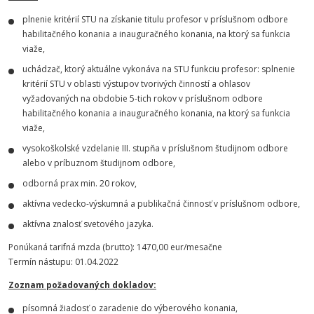
plnenie kritérií STU na získanie titulu profesor v príslušnom odbore
habilitačného konania a inauguračného konania, na ktorý sa funkcia
viaže,
uchádzač, ktorý aktuálne vykonáva na STU funkciu profesor: splnenie
kritérií STU v oblasti výstupov tvorivých činností a ohlasov
vyžadovaných na obdobie 5-tich rokov v príslušnom odbore
habilitačného konania a inauguračného konania, na ktorý sa funkcia
viaže,
vysokoškolské vzdelanie III. stupňa v príslušnom študijnom odbore
alebo v príbuznom študijnom odbore,
odborná prax min. 20 rokov,
aktívna vedecko-výskumná a publikačná činnosť v príslušnom odbore,
aktívna znalosť svetového jazyka.
Ponúkaná tarifná mzda (brutto): 1470,00 eur/mesačne
Termín nástupu: 01.04.2022
Zoznam požadovaných dokladov:
písomná žiadosť o zaradenie do výberového konania,