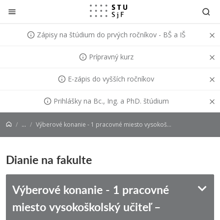
Prejsť na obsah
Zápisy na štúdium do prvých ročníkov - BŠ a IŠ
Prípravný kurz
E-zápis do vyšších ročníkov
Prihlášky na Bc., Ing. a PhD. štúdium
...
Výberové konanie - 1 pracovné miesto vysokoškolský učiteľ – profesor
Dianie na fakulte
Výberové konanie - 1 pracovné
miesto vysokoškolský učiteľ –