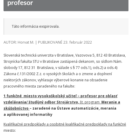
profesor
Táto informácia exspirovala.
AUTOR: Horvat M. | PUBLIKOVANÉ 23. február 2022
Slovenská technická univerzita v Bratislave, Vazovova 5, 812 43 Bratislava,
Strojnícka fakulta STU v Bratislave zastúpená dekanom, so sídlom Nám.
slobody 17, 812 31 Bratislava, v súlade s § 77 ods.1), ods.2) a ods.4)
Zákona č.131/2002 Z.z. o vysokých školách a o zmene a doplnení
niektorých zákonov, vyhlasuje výberové konanie na obsadenie
pracovného miesta zaradeného na fakulte:
1 funkčné miesto vysokoškolský učiteľ – profesor pre oblasť
vzdelávania/ študijný odbor Strojárstvo,
št. program
Meranie a
skúšobníctvo
– zaradené na Ústave automatizácie, merania
a aplikovanej informatiky
Kvalifikačné predpoklady a osobitné kvalifikačné predpoklady na funkčné
miesto: