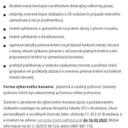
štruktúrovaný životopis s prehľadom doterajšej odbornej praxe,
notársky overené kópie dokladov o VŠ vzdelaní (v prípade interného
zamestnanca nie je podmienkou),
čestné vyhlásenie o spôsobilosti na právne úkony v plnom rozsahu,
čestné vyhlásenie o bezúhonnosti,
vyplnená tabuľka plnenia kritérií na príslušné funkčné miesto docent
v danej oblasti výskumu (plnenie v súčasnosti platných kritérií a tiež
pripravených kritérií na vymenúvacie konanie),
prehľad publikačnej a vedecko-výskumnej činnosti a prehľad citácií
(prípadne iné podklady slúžiace k overeniu plnenia kritérií na funkčné
miesto docent).
Forma výberového konania:
písomná a osobný pohovor (osobný
pohovor môže byť uskutočnený aj formou online pohovoru)
Žiadosť o zaradenie do výberového konania spolu s požadovanými
dokladmi zasielajte na adresu Strojnícka fakulta STU v Bratislave, Útvar
personálnych a sociálnych činností, Nám. slobody 17, 812 31 Bratislava, a
e-mailom na adresu:
veronika.blahova@stuba.sk
do 16.03.2022
. Bližšie
informácie na tel. č. 02/572 96 124, alebo 0907 897 176.