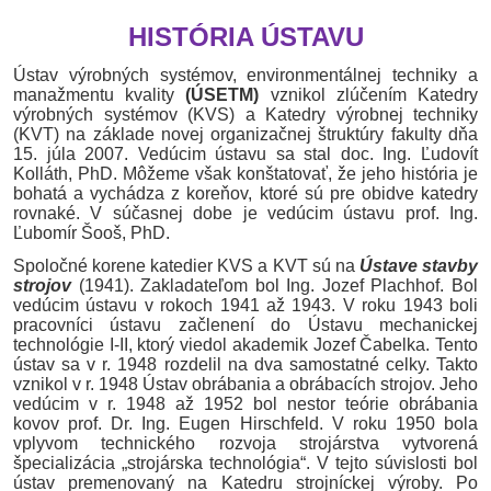
HISTÓRIA ÚSTAVU
Ústav výrobných systémov, environmentálnej techniky a
manažmentu kvality
(ÚSETM)
vznikol zlúčením Katedry
výrobných systémov (KVS) a Katedry výrobnej techniky
(KVT) na základe novej organizačnej štruktúry fakulty dňa
15. júla 2007. Vedúcim ústavu sa stal doc. Ing. Ľudovít
Kolláth
, PhD. Môžeme však konštatovať, že jeho história je
bohatá a vychádza z koreňov, ktoré sú pre obidve katedry
rovnaké. V súčasnej dobe je vedúcim ústavu prof. Ing.
Ľubomír
Šooš
, PhD.
Spoločné korene katedier KVS a KVT sú na
Ústave stavby
strojov
(1941). Zakladateľom bol Ing. Jozef
Plachhof
. Bol
vedúcim ústavu v rokoch 1941 až 1943. V roku 1943 boli
pracovníci ústavu začlenení do Ústavu mechanickej
technológie I-II, ktorý viedol akademik Jozef
Čabelka
. Tento
ústav sa v r. 1948 rozdelil na dva samostatné celky. Takto
vznikol v r. 1948 Ústav obrábania a obrábacích strojov. Jeho
vedúcim v r. 1948 až 1952 bol nestor teórie obrábania
kovov prof. Dr. Ing. Eugen
Hirschfeld
. V roku 1950 bola
vplyvom technického rozvoja strojárstva vytvorená
špecializácia „strojárska technológia“. V tejto súvislosti bol
ústav premenovaný na Katedru strojníckej výroby. Po