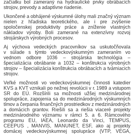
začiatku bol zameraný na hydraulické prvky obrábacích
strojov, prevody a adaptívne riadenie.
Ukončené a obhájené výskumné úlohy mali značný význam
nielen z hľadiska teoretického, ale i pre zvýšenie
spoločenskej produktivity práce a zníženie vlastných
nákladov výroby. Boli zamerané na extenzívny rozvoj
strojárskych výrobných procesov.
Aj výchova vedeckých pracovníkov sa uskutočňovala
v súlade s týmto vedeckovýskumným zameraním vo
vednom odbore 1036 – strojárska technológia –
špecializácia obrábanie a 1032 – konštrukcia výrobných
strojov – špecializácia konštrukcia obrábacích a tvárniacich
strojov.
Veľké možnosti vo vedeckovýskumnej činnosti katedier
KVS a KVT vznikali po nežnej revolúcii v r. 1989 a vstupom
SR do EÚ. Rozšírili sa možnosti užšej medzinárodnej
spolupráce, zapojenia sa do medzinárodných výskumných
tímov a čerpania finančných prostriedkov z medzinárodných
a domácich grantov. Riešili sa a riešia viaceré projekty
medzinárodného významu v rámci 5. a 6. Rámcového
programu EU, IAEA, Leonardo da Vinci, TEMPUS,
CEEPUS , MANVIS, MANUNET, ESF, ako aj projekty
domácej vedeckovýskumnej spolupráce (VTP, VEGA,