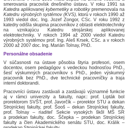
smerovania pracovísk dnešného ústavu. V roku 1991 sa
Katedra aplikovanej kybernetiky a robotiky
premenovala na
Katedru výrobných systémov (KVS),
ktorú v rokoch 1990 až
1993 viedol doc. Ing. Jozef
Zongor
, CSc. V roku 1992 z
katedry odišla skupina pracovníkov z oblasti elektrotechniky
na vznikajúcu Katedru strojárskej aplikovanej
elektrotechniky. V rokoch 1994 až 2000 viedol Katedru
výrobných systémov prof. Ing. Aleš
Krsek
, CSc. a v rokoch
2000 až 2007 doc. Ing. Marián
Tolnay
, PhD.
Personálne obsadenie
V súčasnosti na ústave pôsobia štyria profesori, osem
docentov, osem pedagógov s vedeckou hodnosťou PhD.,
šesť výskumných pracovníkov s PhD., jeden výskumný
pracovník bez PhD., dve technické pracovníčky a traja
interní doktorandi.
Pracovníci ústavu zastávali a zastávajú významné funkcie
aj v rámci univerzity a fakulty, napr.: prof. Lipták bol
prorektorom SVŠT, prof.
Javorčík
– prorektor STU a dekan
Strojníckej fakulty, prof.
Šooš
– dekan Strojníckej fakulty,
prof.
Tolnay
– riaditeľ Sekcie vysokých škôl MŠ SR
a prodekan fakulty, doc. Ščepka – prodekan Strojníckej
fakulty a člen Akademického senátu STU, doc. Králik –
prodekan Strojníckej fakulty.