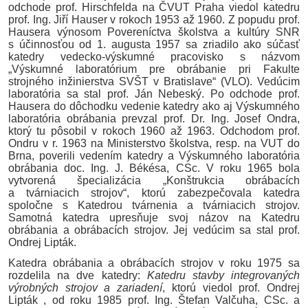
odchode prof.
Hirschfelda
na ČVUT Praha viedol katedru
prof. Ing.
Jiří
Hauser
v rokoch 1953 až 1960. Z popudu prof.
Hausera
výnosom Povereníctva školstva a kultúry SNR
s účinnosťou od 1. augusta 1957 sa zriadilo ako súčasť
katedry vedecko-výskumné pracovisko s názvom
„Výskumné laboratórium pre obrábanie pri Fakulte
strojného inžinierstva SVŠT v Bratislave“ (VLO). Vedúcim
laboratória sa stal prof. Ján Nebeský. Po odchode prof.
Hausera
do dôchodku vedenie katedry ako aj Výskumného
laboratória obrábania prevzal prof. Dr. Ing.
Josef
Ondra
,
ktorý tu pôsobil v rokoch 1960 až 1963. Odchodom prof.
Ondru
v r. 1963 na Ministerstvo školstva, resp. na VUT do
Brna, poverili vedením katedry a Výskumného laboratória
obrábania doc. Ing. J.
Békésa
, CSc. V roku 1965 bola
vytvorená špecializácia „Konštrukcia obrábacích
a tvárniacich strojov“, ktorú zabezpečovala katedra
spoločne s Katedrou tvárnenia a tvárniacich strojov.
Samotná katedra upresňuje svoj názov na Katedru
obrábania a obrábacích strojov. Jej vedúcim sa stal prof.
Ondrej Lipták.
Katedra obrábania a obrábacích strojov v roku 1975 sa
rozdelila na dve katedry:
Katedru stavby integrovaných
výrobných strojov a zariadení
, ktorú viedol prof. Ondrej
Lipták , od roku 1985 prof. Ing. Štefan
Valčuha
, CSc. a