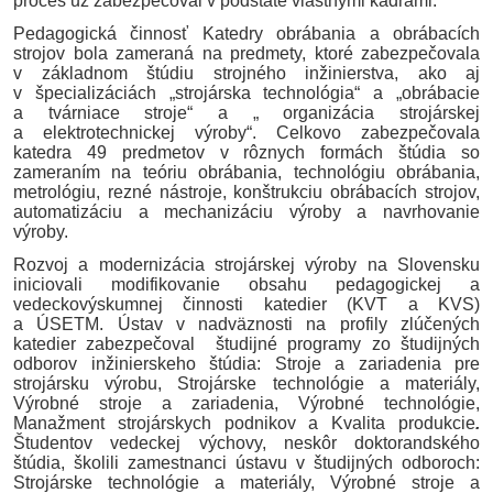
proces už zabezpečoval v podstate vlastnými kádrami.
Pedagogická činnosť Katedry obrábania a obrábacích
strojov bola zameraná na predmety, ktoré zabezpečovala
v základnom štúdiu strojného inžinierstva, ako aj
v špecializáciách „strojárska technológia“ a „obrábacie
a tvárniace stroje“ a „ organizácia strojárskej
a elektrotechnickej výroby“. Celkovo zabezpečovala
katedra 49 predmetov v rôznych formách štúdia so
zameraním na teóriu obrábania, technológiu obrábania,
metrológiu, rezné nástroje, konštrukciu obrábacích strojov,
automatizáciu a mechanizáciu výroby a navrhovanie
výroby.
Rozvoj a modernizácia strojárskej výroby na Slovensku
iniciovali modifikovanie obsahu pedagogickej a
vedeckovýskumnej činnosti katedier (KVT a KVS)
a ÚSETM. Ústav v nadväznosti na profily zlúčených
katedier zabezpečoval študijné programy zo študijných
odborov inžinierskeho štúdia: Stroje a zariadenia pre
strojársku výrobu, Strojárske technológie a materiály,
Výrobné stroje a zariadenia, Výrobné technológie,
Manažment strojárskych podnikov a Kvalita produkcie
.
Študentov vedeckej výchovy, neskôr doktorandského
štúdia, školili zamestnanci ústavu v študijných odboroch:
Strojárske technológie a materiály, Výrobné stroje a