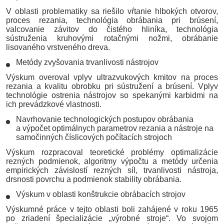
V oblasti problematiky sa riešilo vŕtanie hlbokých otvorov,
proces rezania, technológia obrábania pri brúsení,
valcovanie závitov do čistého hliníka, technológia
sústruženia kruhovými rotačnými nožmi, obrábanie
lisovaného vrstveného dreva.
Metódy zvyšovania trvanlivosti nástrojov
Výskum overoval vplyv ultrazvukových kmitov na proces
rezania a kvalitu obrobku pri sústružení a brúsení. Vplyv
technológie ostrenia nástrojov so spekanými karbidmi na
ich prevádzkové vlastnosti.
Navrhovanie technologických postupov obrábania
a výpočet optimálnych parametrov rezania a nástroje na
samočinných číslicových počítacích strojoch
Výskum rozpracoval teoretické problémy optimalizácie
rezných podmienok, algoritmy výpočtu a metódy určenia
empirických závislostí rezných síl, trvanlivosti nástroja,
drsnosti povrchu a podmienok stability obrábania.
Výskum v oblasti konštrukcie obrábacích strojov
Výskumné práce v tejto oblasti boli zahájené v roku 1965
po zriadení špecializácie „výrobné stroje“. Vo svojom