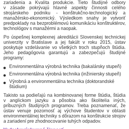
zariadenia a Kvalita produkcie. Tieto študijné odbory
v zásade pokrývajú hlavné aspekty činnosti celého
strojárskeho podniku - konštrukčno-technologický a
manažérsko-ekonomický. Výsledkom snahy je vytvoriť
predpoklady na bezproblémovú komunikáciu konštruktérov,
technológov s manažérmi a naopak.
Po úspešnej komplexnej akreditácii Slovenskej technickej
univerzity v Bratislave a jej fakúlt v roku 2015, ústav
poskytuje vzdelávanie vo všetkých troch stupňoch štúdia.
Jeho pedagógovia garantujú a zabezpečujú študijné
programy:
Environmentálna výrobná technika
(bakalársky stupeň)
Environmentálna výrobná technika
(inžiniersky stupeň)
Výrobná a environmentálna technika
(doktorandské
štúdium)
Takisto sa podieľajú na kombinovanej forme štúdia, štúdia
v anglickom jazyku a pôsobia ako školitelia iných,
príbuzných študijných programov. Treba poznamenať, že
ústav venuje pozornosť aj výchove študentov v oblasti
environmentálnej techniky s dôrazom na konštrukcie strojov
a zariadení pre zhodnocovanie tuhých odpadov.