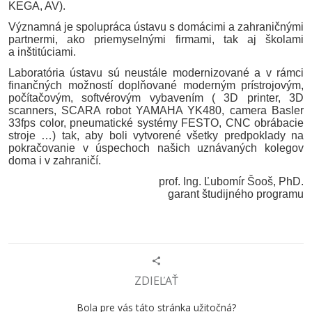
KEGA, AV).
Významná je spolupráca ústavu s domácimi a zahraničnými
partnermi, ako priemyselnými firmami, tak aj školami
a inštitúciami.
Laboratória ústavu sú neustále modernizované a v rámci
finančných možností doplňované moderným prístrojovým,
počítačovým, softvérovým vybavením ( 3D printer, 3D
scanners
, SCARA robot YAMAHA YK480,
camera
Basler
33fps
color
, pneumatické systémy FESTO, CNC obrábacie
stroje …) tak, aby boli vytvorené všetky predpoklady na
pokračovanie v úspechoch našich uznávaných kolegov
doma i v zahraničí.
prof. Ing. Ľubomír
Šooš
, PhD.
garant študijného programu
ZDIEĽAŤ
Bola pre vás táto stránka užitočná?