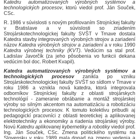
K
atedru automatizovaných výrobných systémov a
technologických procesov
, ktorú viedol prof. Ján
Souček
,
CSc.
R. 1986 v súvislosti s novým profilovaním Strojníckej fakulty
v Bratislave a v súvislosti so zriadením
Strojárskotechnologickej
fakulty SVŠT v Trnave dostala
Katedra stavby integrovaných výrobných strojov a zariadení
názov
Katedra výrobných strojov a zariadení
a v roku 1990
Katedra výrobnej techniky (KVT)
. Vedúcim sa stal prof.
Ladislav
Javorčík
(za jeho pôsobenia vo funkcii dekana
vedúcim bol doc. Robert
Kvapil
).
Katedra automatizovaných výrobných systémov a
technologických procesov
zanikla po vzniku
Strojárskotechnologickej
fakulty SVŠT so sídlom v Trnave v
roku 1986 a vznikla nová katedra, ktorá integrovala
odborníkov Strojníckej fakulty z oblasti strojárskych
technológií - zameranie obrábanie a montáž strojárskej
výroby so silným akcentom na automatizáciu a robotizáciu
technologických procesov. K tomuto kolektívu pribudli aj
pedagogickí pracovníci z oblasti teoretickej a aplikovanej
elektrotechniky a ekonomiky a riadenia strojárskej výroby.
Novú
Katedru aplikovanej kybernetiky a robotiky
viedol prof.
Ing. Ján
Souček
, CSc. Zmena politického systému na
Slovensku v roku 1989 mala dopad na zmenu vedenia a