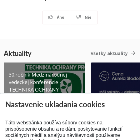
Áno
Nie
Aktuality
Všetky aktuality
30.ročník Medzinárodnej
vedeckej konferencie -
TECHNIKA OCHRANY
PROSTR...
Získajte Cenu Aure
Nastavenie ukladania cookies
Pridané 03.08.2026
Pridané 07.07.2026
Táto webstránka používa súbory cookies na
prispôsobenie obsahu a reklám, poskytovanie funkcií
sociálnych médií a analýzu návštevnosti používame