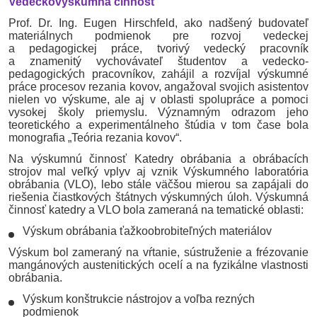
Vedeckovýskumná činnosť
Prof. Dr. Ing. Eugen
Hirschfeld
, ako nadšený budovateľ
materiálnych podmienok pre rozvoj vedeckej
a pedagogickej práce, tvorivý vedecký pracovník
a znamenitý vychovávateľ študentov a vedecko-
pedagogických pracovníkov, zahájil a rozvíjal výskumné
práce procesov rezania kovov, angažoval svojich asistentov
nielen vo výskume, ale aj v oblasti spolupráce a pomoci
vysokej školy priemyslu. Významným odrazom jeho
teoretického a experimentálneho štúdia v tom čase bola
monografia „Teória rezania kovov“.
Na výskumnú činnosť Katedry obrábania a obrábacích
strojov mal veľký vplyv aj vznik Výskumného laboratória
obrábania (VLO), lebo stále väčšou mierou sa zapájali do
riešenia čiastkových štátnych výskumných úloh. Výskumná
činnosť katedry a VLO bola zameraná na tematické oblasti:
Výskum obrábania
ťažkoobrobiteľných
materiálov
Výskum bol zameraný na vŕtanie, sústruženie a frézovanie
mangánových
austenitických
ocelí a na fyzikálne vlastnosti
obrábania.
Výskum konštrukcie nástrojov a voľba rezných
podmienok