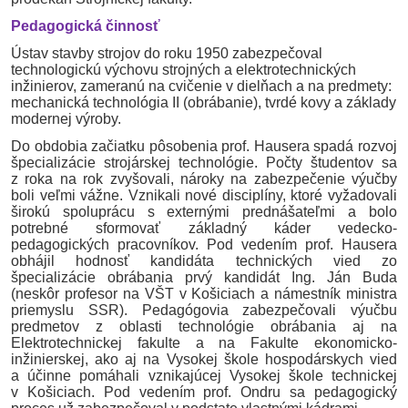
Pedagogická činnosť
Ústav stavby strojov do roku 1950 zabezpečoval
technologickú výchovu strojných a elektrotechnických
inžinierov, zameranú na cvičenie v dielňach a na predmety:
mechanická technológia II (obrábanie), tvrdé kovy a základy
modernej výroby.
Do obdobia začiatku pôsobenia prof.
Hausera
spadá rozvoj
špecializácie strojárskej technológie. Počty študentov sa
z roka na rok zvyšovali, nároky na zabezpečenie výučby
boli veľmi vážne. Vznikali nové disciplíny, ktoré vyžadovali
širokú spoluprácu s externými prednášateľmi a bolo
potrebné sformovať základný káder vedecko-
pedagogických pracovníkov. Pod vedením prof.
Hausera
obhájil hodnosť kandidáta technických vied zo
špecializácie obrábania prvý kandidát Ing. Ján
Buda
(neskôr profesor na VŠT v Košiciach a námestník ministra
priemyslu SSR). Pedagógovia zabezpečovali výučbu
predmetov z oblasti technológie obrábania aj na
Elektrotechnickej fakulte a na Fakulte ekonomicko-
inžinierskej, ako aj na Vysokej škole hospodárskych vied
a účinne pomáhali vznikajúcej Vysokej škole technickej
v Košiciach. Pod vedením prof.
Ondru
sa pedagogický