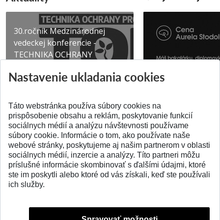
30.ročník Medzinárodnej
vedeckej konferencie -
TECHNIKA OCHRANY
PROSTR...
Získajte Cenu Aure
Nastavenie ukladania cookies
Pridané 03.08.2026
Pridané 07.07.2026
Táto webstránka používa súbory cookies na
prispôsobenie obsahu a reklám, poskytovanie funkcií
sociálnych médií a analýzu návštevnosti používame
súbory cookie. Informácie o tom, ako používate naše
webové stránky, poskytujeme aj našim partnerom v oblasti
SPÄŤ NA VRCH
sociálnych médií, inzercie a analýzy. Títo partneri môžu
príslušné informácie skombinovať s ďalšími údajmi, ktoré
ste im poskytli alebo ktoré od vás získali, keď ste používali
ich služby.
Spravovať možnosti