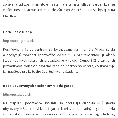
správa a údržba internetovej siete na internáte Mladá garda, kde sú
v súčasnosti ubytovaní (až na malé výnimky) všetci študenti SjF bývajúci na
internáte.
Herkules a Diana
http://sport.garda.sk
Posilňovňa a fitnes centrum sú lokalizované na internáte Mladá garda
a poskytujú možnosť športového vyžitia či už pre študentov SjF alebo
študentov iných fakúlt. Ich prevádzka je v rukách členov ŠCS a tak je ich
prevádzková doba od skorého rána do neskorého večera, čo umožňuje
ich návštevu pre každého športuchtivého študenta.
Rada ubytovaných študentov Mladá garda
http://rus.garda.sk
Na zlepšení podmienok bývania sa podieľajú členovia RUŠ (Rada
ubytovaných študentov) Mladá garda, ktorí tvoria poradný orgán riaditeľa
študentského domova. Zastupuje ich záujmy v sociálnej, študijnej,