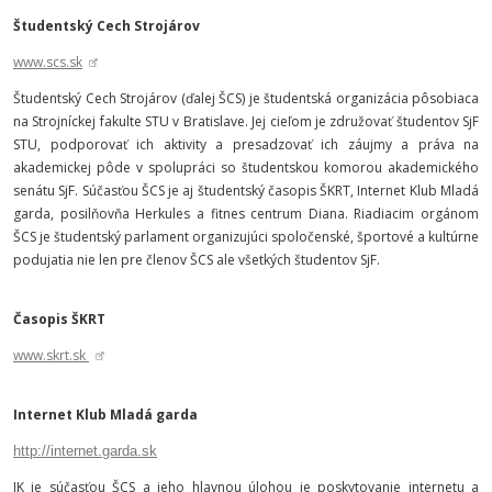
Študentský Cech Strojárov
www.scs.sk
Študentský Cech Strojárov (ďalej ŠCS) je študentská organizácia pôsobiaca
na Strojníckej fakulte STU v Bratislave. Jej cieľom je združovať študentov SjF
STU, podporovať ich aktivity a presadzovať ich záujmy a práva na
akademickej pôde v spolupráci so študentskou komorou akademického
senátu SjF. Súčasťou ŠCS je aj študentský časopis ŠKRT, Internet Klub Mladá
garda, posilňovňa Herkules a fitnes centrum Diana. Riadiacim orgánom
ŠCS je študentský parlament organizujúci spoločenské, športové a kultúrne
podujatia nie len pre členov ŠCS ale všetkých študentov SjF.
Časopis ŠKRT
www.skrt.sk
Internet Klub Mladá garda
http://internet.garda.sk
IK je súčasťou ŠCS a jeho hlavnou úlohou je poskytovanie internetu a