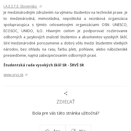
I.A.E.S.T.E. Slovensko
Je medzinárodným združením na výmenu študentov na technické praxe. Je
to medzinárodná, mimovládna, nepolitická a nezisková organizácia
spolupracujúca s týmito celosvetovými organizáciami OSN: UNESCO,
ECOSOC, UNIDO, ILO. Hlavným cieľom je podporovať rozširovanie
odborných a jazykových znalostí študentov a absolventov vysokých škôl,
šíriť medzinárodné porozumenie a dobrú vôľu medzi študentmi všetkých
národov, bez ohľadu na rasu, farbu pleti, pohlavie, alebo náboženské
presvedčenie, najmä zabezpečovaním odborných praxí.
Študentská rada vysokých škôl SR - ŠRVŠ SR
www.srvs.sk
ZDIEĽAŤ
Bola pre vás táto stránka užitočná?