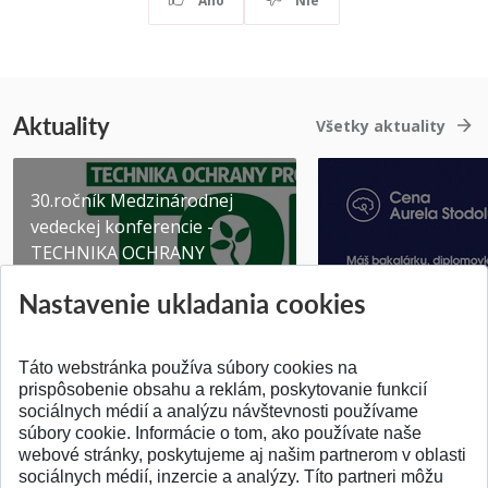
Áno
Nie
Aktuality
Všetky aktuality
30.ročník Medzinárodnej
vedeckej konferencie -
TECHNIKA OCHRANY
PROSTR...
Získajte Cenu Aure
Nastavenie ukladania cookies
Pridané 03.08.2026
Pridané 07.07.2026
Táto webstránka používa súbory cookies na
prispôsobenie obsahu a reklám, poskytovanie funkcií
sociálnych médií a analýzu návštevnosti používame
súbory cookie. Informácie o tom, ako používate naše
webové stránky, poskytujeme aj našim partnerom v oblasti
SPÄŤ NA VRCH
sociálnych médií, inzercie a analýzy. Títo partneri môžu