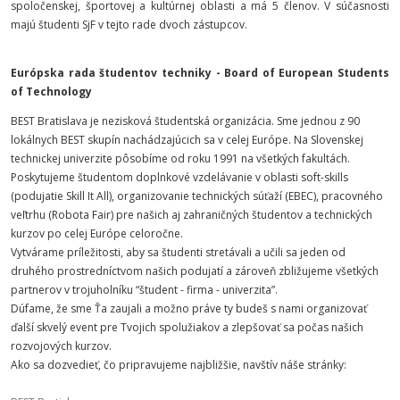
spoločenskej, športovej a kultúrnej oblasti a má 5 členov. V súčasnosti
majú študenti SjF v tejto rade dvoch zástupcov.
Európska rada študentov techniky - Board of European Students
of Technology
BEST Bratislava je nezisková študentská organizácia. Sme jednou z 90
lokálnych BEST skupín nachádzajúcich sa v celej Európe. Na Slovenskej
technickej univerzite pôsobíme od roku 1991 na všetkých fakultách.
Poskytujeme študentom doplnkové vzdelávanie v oblasti soft-skills
(podujatie Skill It All), organizovanie technických súťaží (EBEC), pracovného
veľtrhu (Robota Fair) pre našich aj zahraničných študentov a technických
kurzov po celej Európe celoročne.
Vytvárame príležitosti, aby sa študenti stretávali a učili sa jeden od
druhého prostredníctvom našich podujatí a zároveň zbližujeme všetkých
partnerov v trojuholníku “študent - firma - univerzita”.
Dúfame, že sme Ťa zaujali a možno práve ty budeš s nami organizovať
ďalší skvelý event pre Tvojich spolužiakov a zlepšovať sa počas našich
rozvojových kurzov.
Ako sa dozvedieť, čo pripravujeme najbližšie, navštív náše stránky: