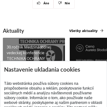
Áno
Nie
Aktuality
Všetky aktuality
30.ročník Medzinárodnej
vedeckej konferencie -
TECHNIKA OCHRANY
PROSTR...
Získajte Cenu Aure
Nastavenie ukladania cookies
Pridané 03.08.2026
Pridané 07.07.2026
Táto webstránka používa súbory cookies na
prispôsobenie obsahu a reklám, poskytovanie funkcií
sociálnych médií a analýzu návštevnosti používame
súbory cookie. Informácie o tom, ako používate naše
webové stránky, poskytujeme aj našim partnerom v oblasti
SPÄŤ NA VRCH