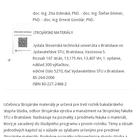
doc. Ing. Zita Iždinská, PhD. - doc. Ing. Štefan Emmer,
PhD. - doc. Ing. Ernest Gondár, PhD.
STROJÁRSKE MATERIÁLY
Vydala Slovenská technická univerzita v Bratislave vo
Vydavateľstve STU, Bratislava, Vazovova 5.
Rozsah 167 strán, 13,175 AH, 13,407 VH, 1. vydanie,
náklad 300 výtlačkov,
edičné číslo 5270, tlač Vydavateľstvo STU v Bratislave.
85-264-2006
ISBN 80-227-2488-2
Učebnica Strojárske materiály je určená pre tretí ročník bakalárskeho
stupňa štúdia, odbor Strojárska výroba a manažment na Strojníckej fakulte
STU v Bratislave. Nadväzuje na poznatky z predmetu Náuka o materiáli,
ktorý je zaradený do študijného programu v prvom ročníku. Témy a obsah
jednotlivých kapitol sú v súlade so sylabami určenými pre predmet
Strojárske materiály. Poskytuje poznatky odpovedajúce stupňu štúdia a