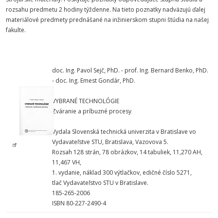
rozsahu predmetu 2 hodiny týždenne. Na tieto poznatky nadväzujú ďalej
materiálové predmety prednášané na inžinierskom stupni štúdia na našej
fakulte.
doc. Ing. Pavol Sejč, PhD. - prof. Ing. Bernard Benko, PhD.
- doc. Ing. Emest Gondár, PhD.
VYBRANÉ TECHNOLÓGIE
Zváranie a príbuzné procesy
Vydala Slovenská technická univerzita v Bratislave vo
Vydavateľstve STU, Bratislava, Vazovova 5.
Rozsah 128 strán, 78 obrázkov, 14 tabuliek, 11,270 AH,
11,467 VH,
1. vydanie, náklad 300 výtlačkov, edičné číslo 5271,
tlač Vydavateľstvo STU v Bratislave.
185-265-2006
ISBN 80-227-2490-4