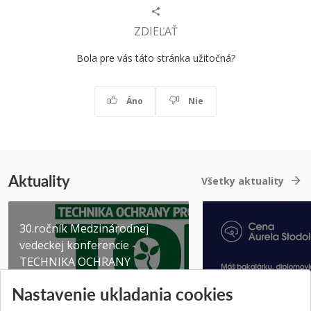
ZDIEĽAŤ
Bola pre vás táto stránka užitočná?
Áno
Nie
Aktuality
Všetky aktuality
30.ročník Medzinárodnej
vedeckej konferencie -
TECHNIKA OCHRANY
PROSTR...
Získajte Cenu Aure
Nastavenie ukladania cookies
Pridané 03.08.2026
Pridané 07.07.2026