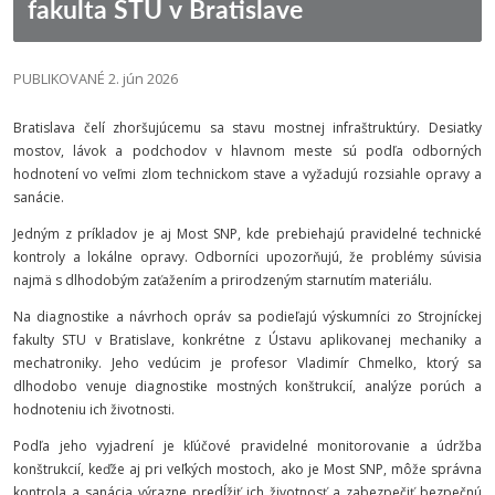
fakulta STU v Bratislave
PUBLIKOVANÉ 2. jún 2026
Bratislava čelí zhoršujúcemu sa stavu mostnej infraštruktúry. Desiatky
mostov, lávok a podchodov v hlavnom meste sú podľa odborných
hodnotení vo veľmi zlom technickom stave a vyžadujú rozsiahle opravy a
sanácie.
Jedným z príkladov je aj Most SNP, kde prebiehajú pravidelné technické
kontroly a lokálne opravy. Odborníci upozorňujú, že problémy súvisia
najmä s dlhodobým zaťažením a prirodzeným starnutím materiálu.
Na diagnostike a návrhoch opráv sa podieľajú výskumníci zo Strojníckej
fakulty STU v Bratislave, konkrétne z Ústavu aplikovanej mechaniky a
mechatroniky. Jeho vedúcim je profesor Vladimír Chmelko, ktorý sa
dlhodobo venuje diagnostike mostných konštrukcií, analýze porúch a
hodnoteniu ich životnosti.
Podľa jeho vyjadrení je kľúčové pravidelné monitorovanie a údržba
konštrukcií, keďže aj pri veľkých mostoch, ako je Most SNP, môže správna
kontrola a sanácia výrazne predĺžiť ich životnosť a zabezpečiť bezpečnú