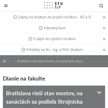
Prejsť na obsah
Zápisy na štúdium do prvých ročníkov - BŠ a IŠ
Prípravný kurz
E-zápis do vyšších ročníkov
Prihlášky na Bc., Ing. a PhD. štúdium
...
Bratislava rieši stav mostov, na sanáciách sa podieľa SjF STU v Bratislave
Dianie na fakulte
Bratislava rieši stav mostov, na
sanáciách sa podieľa Strojnícka