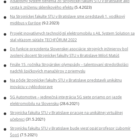
Adaptívny systém tienenia zo Strojníckej fakulty STU v Bratislave ako
cesta k zníženiu skleníkového efektu
(5.4.2023)
Na Strojníckej fakulte STU v Bratislave sme predstavili 1. vodíkový
midibus v Európe
(9.2.2023)
Projekt inovatívnych technológií elektromobilu s AIL System Solution sa
stal víťazom súťaže TECHFÓRUM 2022
Do funkcie prezidenta Slovenskej asociácie strojných inžinierov bol
zvolený docent Strojníckej fakulty STU v Bratislave Miloš Matúš
Finále 15. ročníka Strojárskej olympiády – talentovaní stredoškoláci
nadchli špičkových manažérov z priemyslu
Na pôde Strojníckej fakulty STU v Bratislave predstavili unikátnu
inováciu v cyklodoprave
5G Automotive – jedinečná integrácia 5G siete priamo pri jazde
elektromobilu na Slovensku
(28.6.2021)
Strojnícka fakulta STU v Bratislave pracuje na unikátnej virtuálnej
učebnici
(31.5.2021)
Strojnícku fakultu STU v Bratislave bude viesť opäť profesor Ľubomír
Šooš
(7.5.2021)