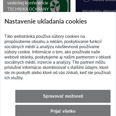
vedeckej konferencie -
TECHNIKA OCHRANY
PROSTR...
Získajte Cenu Aure
Nastavenie ukladania cookies
Pridané 03.08.2026
Pridané 07.07.2026
Táto webstránka používa súbory cookies na
prispôsobenie obsahu a reklám, poskytovanie funkcií
sociálnych médií a analýzu návštevnosti používame
súbory cookie. Informácie o tom, ako používate naše
webové stránky, poskytujeme aj našim partnerom v oblasti
SPÄŤ NA VRCH
sociálnych médií, inzercie a analýzy. Títo partneri môžu
príslušné informácie skombinovať s ďalšími údajmi, ktoré
ste im poskytli alebo ktoré od vás získali, keď ste používali
ich služby.
Spravovať možnosti
Prijať všetko