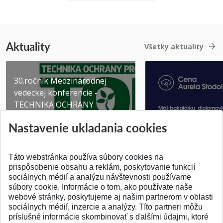
Aktuality
Všetky aktuality
30.ročník Medzinárodnej
vedeckej konferencie -
TECHNIKA OCHRANY
PROSTR...
Získajte Cenu Aure
Nastavenie ukladania cookies
Pridané 03.08.2026
Pridané 07.07.2026
Táto webstránka používa súbory cookies na
prispôsobenie obsahu a reklám, poskytovanie funkcií
sociálnych médií a analýzu návštevnosti používame
súbory cookie. Informácie o tom, ako používate naše
webové stránky, poskytujeme aj našim partnerom v oblasti
SPÄŤ NA VRCH
sociálnych médií, inzercie a analýzy. Títo partneri môžu
príslušné informácie skombinovať s ďalšími údajmi, ktoré