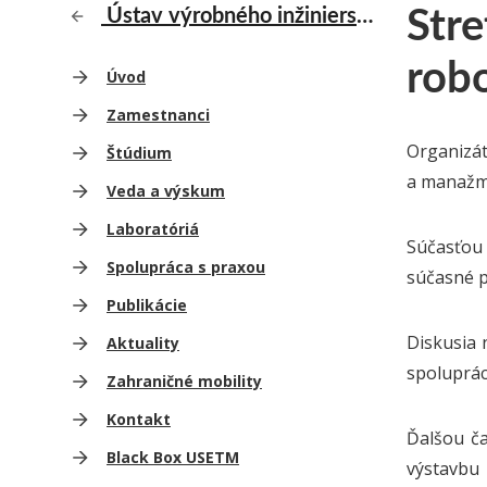
Stre
Ústav výrobného inžinierstva a kvality produkcie
rob
Úvod
Zamestnanci
Organizát
Štúdium
a manažme
Veda a výskum
Laboratóriá
Súčasťou
Spolupráca s praxou
súčasné p
Publikácie
Diskusia 
Aktuality
spoluprác
Zahraničné mobility
Kontakt
Ďalšou ča
Black Box USETM
výstavbu 