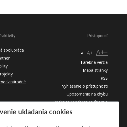
 aktivity
Prístupnosť
á spolupráca
A++
A+
A
rtneri
Farebná verzia
lity
Mapa stránky
rojekty
RSS
 medzinárodné
Vyhlásenie o prístupnosti
Upozornenie na chybu
Podmienky ochrany súkromia
venie ukladania cookies
Využívanie súborov cookies