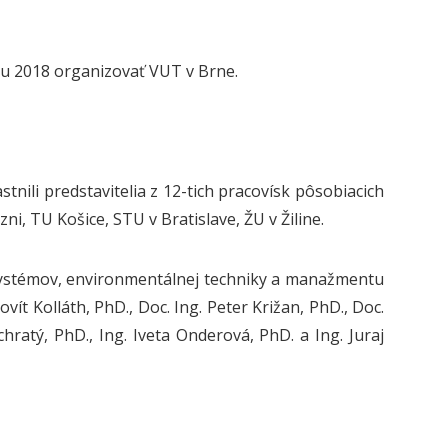
oku 2018 organizovať VUT v Brne.
nili predstavitelia z 12-tich pracovísk pôsobiacich
i, TU Košice, STU v Bratislave, ŽU v Žiline.
 systémov, environmentálnej techniky a manažmentu
ovít Kolláth, PhD., Doc.
Ing. Peter Križan,
PhD., Doc.
chratý, PhD., Ing. Iveta Onderová, PhD. a Ing. Juraj