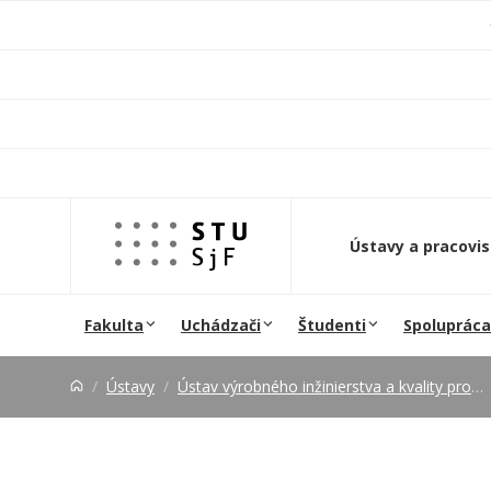
Prejsť na obsah
Ústavy a pracovi
Fakulta
Uchádzači
Študenti
Spolupráca
Ústavy
Ústav výrobného inžinierstva a kvality produkcie