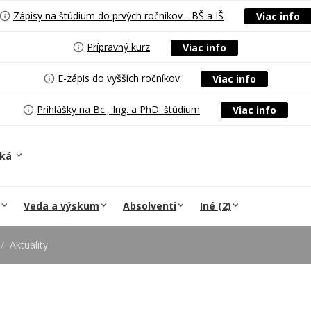
Zápisy na štúdium do prvých ročníkov - BŠ a IŠ
Viac info
Prípravný kurz
Viac info
E-zápis do vyšších ročníkov
Viac info
Prihlášky na Bc., Ing. a PhD. štúdium
Viac info
ská
Veda a výskum
Absolventi
Iné (2)
Aktuality