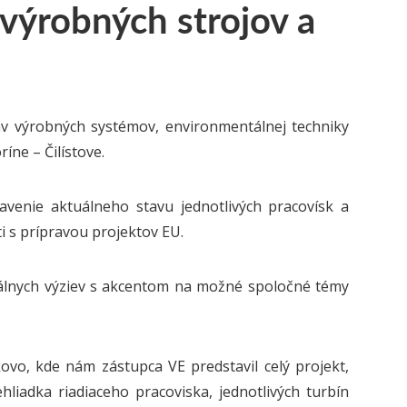
 výrobných strojov a
av výrobných systémov, environmentálnej techniky
íne – Čilístove.
venie aktuálneho stavu jednotlivých pracovísk a
i s prípravou projektov EU.
uálnych výziev s akcentom na možné spoločné témy
ovo, kde nám zástupca VE predstavil celý projekt,
liadka riadiaceho pracoviska, jednotlivých turbín