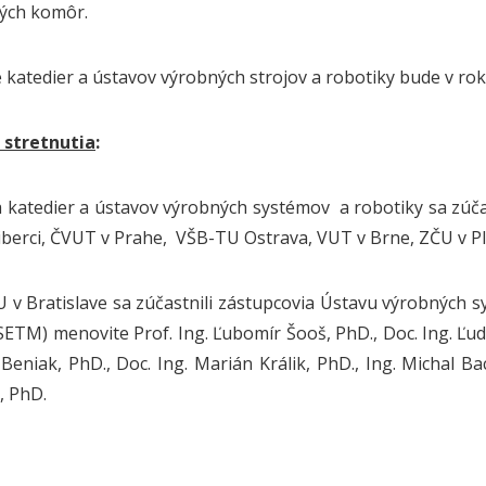
ých komôr.
e katedier a ústavov výrobných strojov a robotiky bude v r
 stretnutia
:
a katedier a ústavov výrobných systémov a robotiky sa zúčast
iberci, ČVUT v Prahe, VŠB-TU Ostrava, VUT v Brne, ZČU v Plzn
U v Bratislave sa zúčastnili zástupcovia Ústavu výrobných
ÚSETM) menovite Prof. Ing. Ľubomír Šooš, PhD., Doc. Ing. Ľud
j Beniak
, PhD., Doc. Ing. Marián Králik, PhD., Ing. Michal Ba
, PhD.