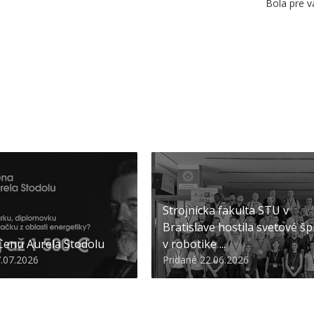
Bola pre v
Strojnícka fakulta STU v
Bratislave hostila svetové šp
 Cenu Aurela Stodolu
v robotike ...
7.07.2026
Pridané 22.06.2026