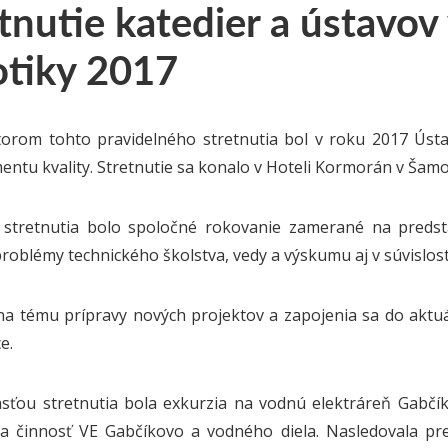
tnutie katedier a ústavov
otiky 2017
orom tohto pravidelného stretnutia bol v roku 2017 Úst
ntu kvality. Stretnutie sa konalo v Hoteli Kormorán v Šamor
 stretnutia bolo spoločné rokovanie zamerané na predsta
roblémy technického školstva, vedy a výskumu aj v súvislost
na tému prípravy nových projektov a zapojenia sa do akt
e.
sťou stretnutia bola exkurzia na vodnú elektráreň Gabčík
a činnosť VE Gabčíkovo a vodného diela. Nasledovala preh