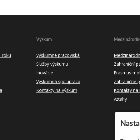
Výskum
Medzinárodné
 roku
Výskumné pracoviská
Medzinárodn
Služby výskumu
Zahraniční pa
Inovácie
Erasmus mobi
Výskumná spolupráca
Zahraničné p
ka
Kontakty na výskum
Kontakty na
m
vzťahy
Nasta