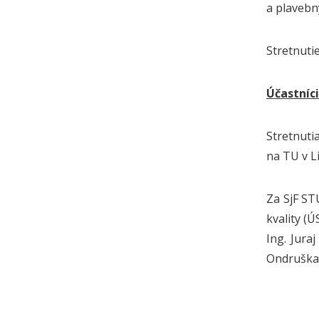
a plavebn
Stretnuti
Účastníci
Stretnuti
na TU v L
Za SjF ST
kvality (
Ing. Jura
Ondruška