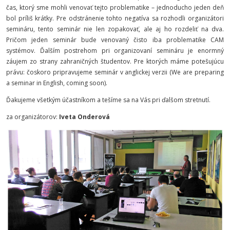
čas, ktorý sme mohli venovať tejto problematike – jednoducho jeden deň
bol príliš krátky. Pre odstránenie tohto negatíva sa rozhodli organizátori
semináru, tento seminár nie len zopakovať, ale aj ho rozdeliť na dva.
Pričom jeden seminár bude venovaný čisto iba problematike CAM
systémov. Ďalším postrehom pri organizovaní semináru je enormný
záujem zo strany zahraničných študentov. Pre ktorých máme potešujúcu
právu: čoskoro pripravujeme seminár v anglickej verzii (W
e are preparing
a seminar in English,
coming soon).
Ďakujeme všetkým účastníkom a tešíme sa na Vás pri ďalšom stretnutí.
za organizátorov:
Iveta Onderová