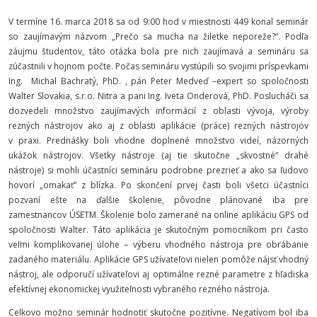
V termíne 16. marca 2018 sa od 9:00 hod v miestnosti 449 konal seminár
so zaujímavým názvom „Prečo sa mucha na žiletke neporeže?“. Podľa
záujmu študentov, táto otázka bola pre nich zaujímavá a semináru sa
zúčastnili v hojnom počte. Počas semináru vystúpili so svojimi príspevkami
Ing. Michal Bachratý, PhD. , pán Peter Medveď –expert so spoločnosti
Walter Slovakia, s.r.o. Nitra a pani Ing. Iveta Onderová, PhD. Poslucháči sa
dozvedeli množstvo zaujímavých informácií z oblasti vývoja, výroby
rezných nástrojov ako aj z oblasti aplikácie (práce) rezných nástrojov
v praxi. Prednášky boli vhodne doplnené množstvo videí, názorných
ukážok nástrojov. Všetky nástroje (aj tie skutočne „skvostné“ drahé
nástroje) si mohli účastníci semináru podrobne prezrieť a ako sa ľudovo
hovorí „omakať“ z blízka. Po skončení prvej časti boli všetci účastníci
pozvaní ešte na ďalšie školenie, pôvodne plánované iba pre
zamestnancov ÚSETM. Školenie bolo zamerané na online aplikáciu GPS od
spoločnosti Walter. Táto aplikácia je skutočným pomocníkom pri často
veľmi komplikovanej úlohe – výberu vhodného nástroja pre obrábanie
zadaného materiálu. Aplikácie GPS užívateľovi nielen pomôže nájsť vhodný
nástroj, ale odporučí užívateľovi aj optimálne rezné parametre z hľadiska
efektívnej ekonomickej využiteľnosti vybraného rezného nástroja.
Celkovo možno seminár hodnotiť skutočne pozitívne. Negatívom bol iba