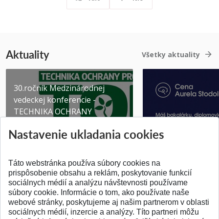
Aktuality
Všetky aktuality
30.ročník Medzinárodnej
vedeckej konferencie -
TECHNIKA OCHRANY
PROSTR...
Získajte Cenu Aure
Nastavenie ukladania cookies
Pridané 03.08.2026
Pridané 07.07.2026
Táto webstránka používa súbory cookies na
prispôsobenie obsahu a reklám, poskytovanie funkcií
sociálnych médií a analýzu návštevnosti používame
súbory cookie. Informácie o tom, ako používate naše
webové stránky, poskytujeme aj našim partnerom v oblasti
SPÄŤ NA VRCH
sociálnych médií, inzercie a analýzy. Títo partneri môžu